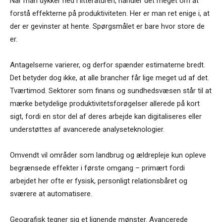
Når man dykker ned i litteraturen, handler det meget om at
forstå effekterne på produktiviteten. Her er man ret enige i, at
der er gevinster at hente. Spørgsmålet er bare hvor store de
er.
Antagelserne varierer, og derfor spænder estimaterne bredt.
Det betyder dog ikke, at alle brancher får lige meget ud af det.
Tværtimod. Sektorer som finans og sundhedsvæsen står til at
mærke betydelige produktivitetsforøgelser allerede på kort
sigt, fordi en stor del af deres arbejde kan digitaliseres eller
understøttes af avancerede analyseteknologier.
Omvendt vil områder som landbrug og ældrepleje kun opleve
begrænsede effekter i første omgang – primært fordi
arbejdet her ofte er fysisk, personligt relationsbåret og
sværere at automatisere.
Geografisk tegner sig et lignende mønster. Avancerede