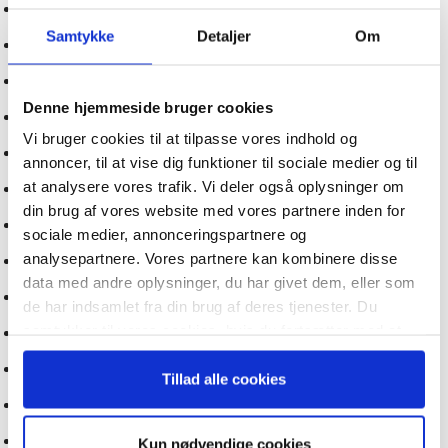
Guide: Kom AI-regulering i forkøbet
Samtykke
Detaljer
Om
CEO’en bør sætte sig for bordenden i AI-arbejdet
Tilmeld dig vores
Guide: AI marketing revolutionen er allerede i gang
nyhedsbrev
Denne hjemmeside bruger cookies
Guide: Den simple vej til at bruge AI
Vi bruger cookies til at tilpasse vores indhold og
– og modtag Ole Borchs bog
Kunstig intelligens kan fremme den grønne omstilling
annoncer, til at vise dig funktioner til sociale medier og til
“Succes i en dansk bestyrelse”
at analysere vores trafik. Vi deler også oplysninger om
Forbered virksomheden på 2020’ernes dagsordener
din brug af vores website med vores partnere inden for
Hvilken rolle får mennesker i en AI-fremtid?
sociale medier, annonceringspartnere og
analysepartnere. Vores partnere kan kombinere disse
Guide: Kunstig Intelligens som værktøj
data med andre oplysninger, du har givet dem, eller som
Selvkørende AI bliver den næste store innovation
Når du trykker "modtag bogen" bliver du tilmeldt
de har indsamlet fra din brug af deres tjenester. Du
Bestyrelsesguidens ugentlige nyhedsbrev samt
samtykker til vores cookies, hvis du fortsætter med at
markedsføring via mail.
Guide: Sådan vil AI revolutionere salg og kundepleje
anvende vores hjemmeside.
Tilmeld
Uddannelse som AI-case: Balance mellem fordele og ulemper
Tillad alle cookies
Guide: Topledere bør fokusere på regler og etik omkring AI
CEO-guide: Seks prioriteter ved udvikling af en AI-strategi
Kun nødvendige cookies