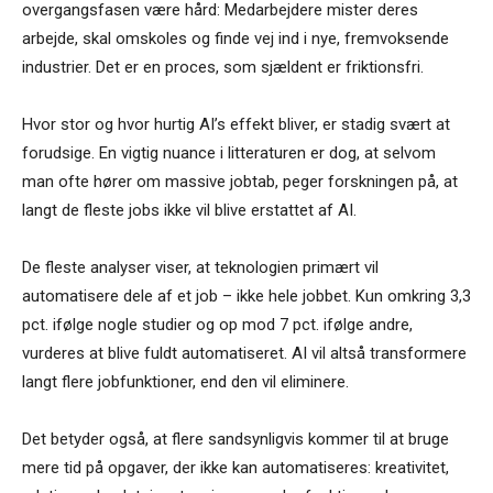
overgangsfasen være hård: Medarbejdere mister deres
arbejde, skal omskoles og finde vej ind i nye, fremvoksende
industrier. Det er en proces, som sjældent er friktionsfri.
Hvor stor og hvor hurtig AI’s effekt bliver, er stadig svært at
forudsige. En vigtig nuance i litteraturen er dog, at selvom
man ofte hører om massive jobtab, peger forskningen på, at
langt de fleste jobs ikke vil blive erstattet af AI.
De fleste analyser viser, at teknologien primært vil
automatisere dele af et job – ikke hele jobbet. Kun omkring 3,3
pct. ifølge nogle studier og op mod 7 pct. ifølge andre,
vurderes at blive fuldt automatiseret. AI vil altså transformere
langt flere jobfunktioner, end den vil eliminere.
Det betyder også, at flere sandsynligvis kommer til at bruge
mere tid på opgaver, der ikke kan automatiseres: kreativitet,