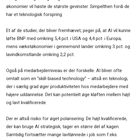
økonomier vil høste de største gevinster. Simpelthen fordi de
har et teknologisk forspring.
Et af de studier, der bliver fremhævet, peger på, at AI vil kunne
løfte BNP med omkring 5,4 pct. i USA og 4,4 pct. i Europa,
mens vækstøkonomier i gennemsnit lander omkring 3 pct. og
lavindkomstlande omkring 2,2 pct.
Også på medarbejderniveau er der forskelle. AI bliver ofte
omtalt som en ”skill-biased technology” – altså en teknologi,
der i særlig grad øger produktiviteten hos medarbejdere med
højere uddannelse. Det kan potentielt øge kløften mellem højt
og lavt kvalificerede.
Der er altså risiko for øget polarisering. De højt kvalificerede,
der kan bruge AI strategisk, tager en større del af kagen.
Samtidig fortsætter mange lavtlønnede i job som f.eks.