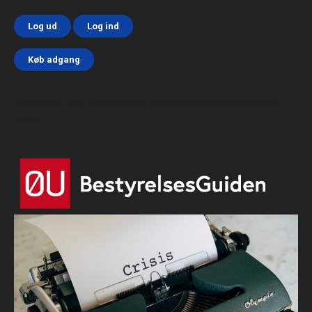
Log ud
Log ind
Køb adgang
Html code here! Replace this with any non empty text and
that's it.