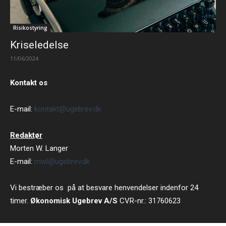
Risikostyring
Kriseledelse
11/06/2024
Kontakt os
E-mail:
kontakt@ugebrev.dk
Redaktør
Morten W. Langer
E-mail:
mwl@ugebrev.dk
Vi bestræber os på at besvare henvendelser indenfor 24
timer.
Økonomisk Ugebrev A/S
CVR-nr.: 31760623