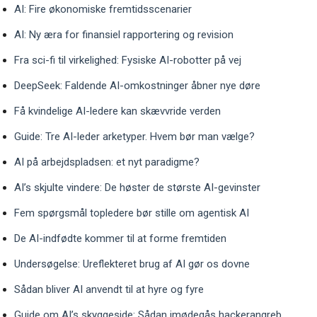
AI: Fire økonomiske fremtidsscenarier
AI: Ny æra for finansiel rapportering og revision
Fra sci-fi til virkelighed: Fysiske AI-robotter på vej
DeepSeek: Faldende AI-omkostninger åbner nye døre
Få kvindelige AI-ledere kan skævvride verden
Guide: Tre AI-leder arketyper. Hvem bør man vælge?
AI på arbejdspladsen: et nyt paradigme?
AI’s skjulte vindere: De høster de største AI-gevinster
Fem spørgsmål topledere bør stille om agentisk AI
De AI-indfødte kommer til at forme fremtiden
Undersøgelse: Ureflekteret brug af AI gør os dovne
Sådan bliver AI anvendt til at hyre og fyre
Guide om AI’s skyggeside: Sådan imødegås hackerangreb