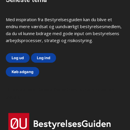
Med inspiration fra Bestyrelsesguiden kan du blive et
endnu mere værdsat og uundværligt bestyrelsesmedlem,
da du vil kunne bidrage med gode input om bestyrelsens
arbejdsprocesser, strategi og risikostyring.
Log ud
Log ind
Køb adgang
Html code here! Replace this with any non empty text and
that's it.