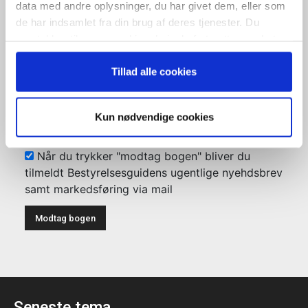
data med andre oplysninger, du har givet dem, eller som
de har indsamlet fra din brug af deres tjenester. Du
samtykker til vores cookies, hvis du fortsætter med at
anvende vores hjemmeside.
Modtag bogen direkte i din
Tillad alle cookies
mailboks
Kun nødvendige cookies
Når du trykker "modtag bogen" bliver du
tilmeldt Bestyrelsesguidens ugentlige nyehdsbrev
samt markedsføring via mail
Seneste tema