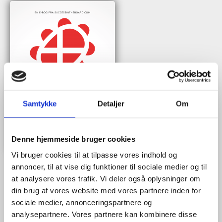
Samtykke
Detaljer
Om
Denne hjemmeside bruger cookies
Vi bruger cookies til at tilpasse vores indhold og
annoncer, til at vise dig funktioner til sociale medier og til
at analysere vores trafik. Vi deler også oplysninger om
Når du trykker "modtag bogen" bliver du tilmeldt Bestyrelsesguidens
din brug af vores website med vores partnere inden for
ugentlige nyhedsbrev samt markedsføring via mail.
sociale medier, annonceringspartnere og
analysepartnere. Vores partnere kan kombinere disse
Tilmeld