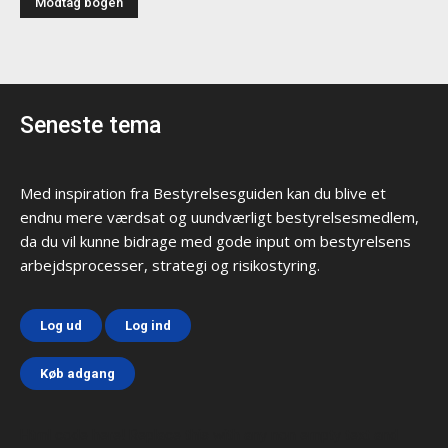
Seneste tema
Med inspiration fra Bestyrelsesguiden kan du blive et
endnu mere værdsat og uundværligt bestyrelsesmedlem,
da du vil kunne bidrage med gode input om bestyrelsens
arbejdsprocesser, strategi og risikostyring.
Log ud
Log ind
Køb adgang
Html code here! Replace this with any non empty text and