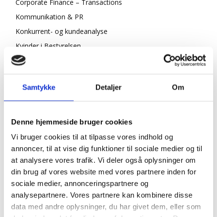
Corporate Finance – Transactions
Kommunikation & PR
Konkurrent- og kundeanalyse
Kvinder i Bestyrelsen
Risk & Compliance
Rådgivning for CEO & Bestyrelsen
Samtykke
Detaljer
Om
Ledelsesansvarsforsikringer
ESG/ CSR
Strategi & Forretningsudvikling
Denne hjemmeside bruger cookies
Økonomisk Rådgivning
Vi bruger cookies til at tilpasse vores indhold og
Log ind
annoncer, til at vise dig funktioner til sociale medier og til
at analysere vores trafik. Vi deler også oplysninger om
Køb adgang
din brug af vores website med vores partnere inden for
sociale medier, annonceringspartnere og
analysepartnere. Vores partnere kan kombinere disse
data med andre oplysninger, du har givet dem, eller som