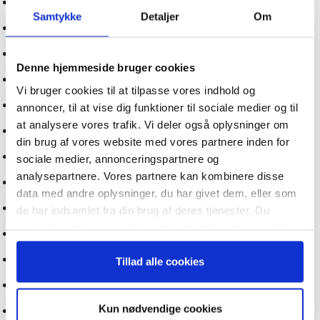
Guide: AI marketing revolutionen er allerede i gang
Samtykke
Detaljer
Om
Guide: Den simple vej til at bruge AI
Kunstig intelligens kan fremme den grønne omstilling
Denne hjemmeside bruger cookies
Forbered virksomheden på 2020’ernes dagsordener
Vi bruger cookies til at tilpasse vores indhold og
Hvilken rolle får mennesker i en AI-fremtid?
annoncer, til at vise dig funktioner til sociale medier og til
at analysere vores trafik. Vi deler også oplysninger om
Guide: Kunstig Intelligens som værktøj
din brug af vores website med vores partnere inden for
Selvkørende AI bliver den næste store innovation
sociale medier, annonceringspartnere og
analysepartnere. Vores partnere kan kombinere disse
Guide: Sådan vil AI revolutionere salg og kundepleje
data med andre oplysninger, du har givet dem, eller som
Uddannelse som AI-case: Balance mellem fordele og ulemper
de har indsamlet fra din brug af deres tjenester. Du
samtykker til vores cookies, hvis du fortsætter med at
Guide: Topledere bør fokusere på regler og etik omkring AI
anvende vores hjemmeside.
CEO-guide: Seks prioriteter ved udvikling af en AI-strategi
Tillad alle cookies
Studie: Generativ AI løfter hurtigt kvalitet af nyansatte
Kun nødvendige cookies
Virksomheder skal gøre brugen af AI nemt for sig selv