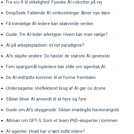
Fra sci-fi til virkelighed: Fysiske AI-robotter på vej
DeepSeek: Faldende AI-omkostninger åbner nye døre
Få kvindelige AI-ledere kan skævvride verden
Guide: Tre AI-leder arketyper. Hvem bør man vælge?
AI på arbejdspladsen: et nyt paradigme?
AI’s skjulte vindere: De høster de største AI-gevinster
Fem spørgsmål topledere bør stille om agentisk AI
De AI-indfødte kommer til at forme fremtiden
Undersøgelse: Ureflekteret brug af AI gør os dovne
Sådan bliver AI anvendt til at hyre og fyre
Guide om AI’s skyggeside: Sådan imødegås hackerangreb
Altman om GPT-5: Som et team PhD-eksperter i lommen
AI-agenter: Hvad har vi lært indtil videre?