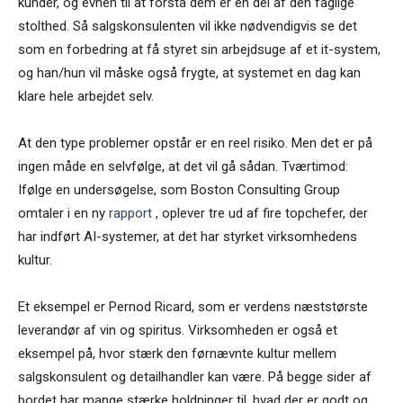
kunder, og evnen til at forstå dem er en del af den faglige
stolthed. Så salgskonsulenten vil ikke nødvendigvis se det
som en forbedring at få styret sin arbejdsuge af et it-system,
og han/hun vil måske også frygte, at systemet en dag kan
klare hele arbejdet selv.
At den type problemer opstår er en reel risiko. Men det er på
ingen måde en selvfølge, at det vil gå sådan. Tværtimod:
Ifølge en undersøgelse, som Boston Consulting Group
omtaler i en ny
rapport
, oplever tre ud af fire topchefer, der
har indført AI-systemer, at det har styrket virksomhedens
kultur.
Et eksempel er Pernod Ricard, som er verdens næststørste
leverandør af vin og spiritus. Virksomheden er også et
eksempel på, hvor stærk den førnævnte kultur mellem
salgskonsulent og detailhandler kan være. På begge sider af
bordet har mange stærke holdninger til, hvad der er godt og