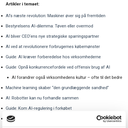
Artikler i temaet:
AI’s næste revolution: Maskiner øver sig på fremtiden
Bestyrelsens AI-dilemma: Tøven eller overmod
AI bliver CEO’ens nye strategiske sparringspartner
AI ved at revolutionere forbrugernes købemønster
Guide: AI kræver forberedelse hos virksomhederne
Guide: Opnå konkurrencefordele ved offensiv brug af AI
AI forandrer også virksomhedens kultur – ofte til det bedre
Machine learning skaber “den grundlæggende sandhed”
AI: Robotter kan nu forhandle sammen
Guide: Kom AI-regulering i forkøbet
CEO’en bør sætte sig for bordenden i AI-arbejdet