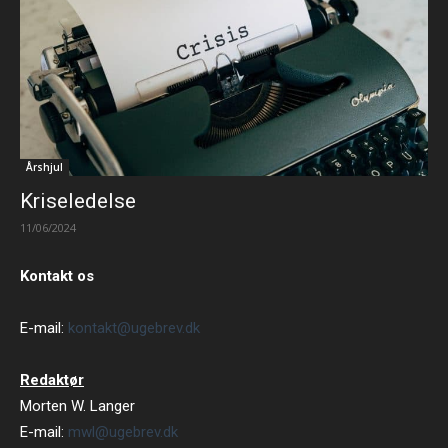
Årshjul
Kriseledelse
11/06/2024
Kontakt os
E-mail:
kontakt@ugebrev.dk
Redaktør
Morten W. Langer
E-mail:
mwl@ugebrev.dk