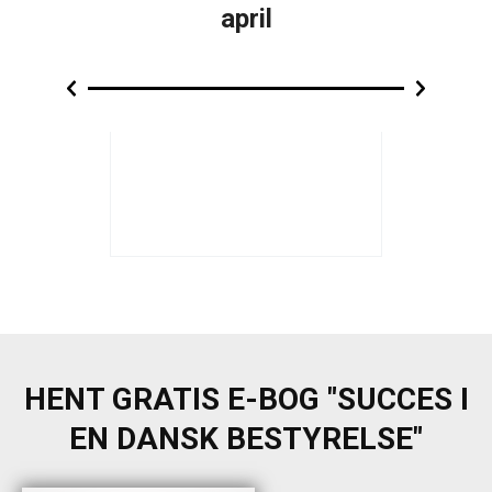
april
ion
Generalforsamling
Besty
EO
Ekstern Kommunikation
Form
HENT GRATIS E-BOG "SUCCES I
EN DANSK BESTYRELSE"