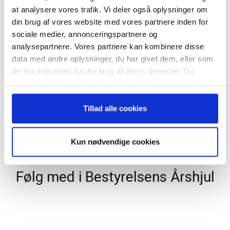
at analysere vores trafik. Vi deler også oplysninger om
din brug af vores website med vores partnere inden for
sociale medier, annonceringspartnere og
analysepartnere. Vores partnere kan kombinere disse
data med andre oplysninger, du har givet dem, eller som
IT & Digitalisering
de har indsamlet fra din brug af deres tjenester. Du
Derfor kan AI ikke erstatte menneskelig
samtykker til vores cookies, hvis du fortsætter med at
ledelse
anvende vores hjemmeside.
03/06/2026
Tillad alle cookies
Indlæs flere
Kun nødvendige cookies
Følg med i Bestyrelsens Årshjul