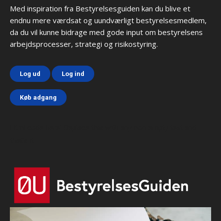
Med inspiration fra Bestyrelsesguiden kan du blive et
endnu mere værdsat og uundværligt bestyrelsesmedlem,
da du vil kunne bidrage med gode input om bestyrelsens
arbejdsprocesser, strategi og risikostyring.
Log ud
Log ind
Køb adgang
Html code here! Replace this with any non empty text and
that's it.