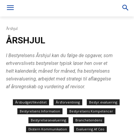
Årshjul
ÅRSHJUL
I Bestyrelsens Årshjul kan du følge de opgaver, som
erhvervslivets bestyrelser typisk løser hen over et
helt kalenderår, måned for måned, fra bestyrelsens
selvevaluering, arbejdet med strategi til aflæggelse
af årsregnskab og vurdering af revisor.
Årsbudget/likviditet
Årsforventning
Bestyr.evaluering
Bestyrelsens Information
Bestyrelsens Kompetencer
Bestyrelsesevaluering
Branchetendens
Ekstern Kommunikation
Evaluering Af Ceo