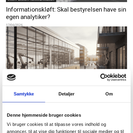
Informationskløft: Skal bestyrelsen have sin
egen analytiker?
17/06/2026
IT & Digitalisering
AI’s næste revolution: Maskiner øver sig på
Samtykke
Detaljer
Om
fremtiden
10/06/2026
Denne hjemmeside bruger cookies
Vi bruger cookies til at tilpasse vores indhold og
annoncer, til at vise dig funktioner til sociale medier og til