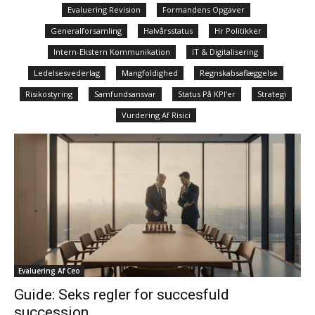
Evaluering Revision
Formandens Opgaver
Generalforsamling
Halvårsstatus
Hr Politikker
Intern-Ekstern Kommunikation
IT & Digitalisering
Ledelsesvederlag
Mangfoldighed
Regnskabsaflæggelse
Risikostyring
Samfundsansvar
Status På KPI'er
Strategi
Vurdering Af Risici
Evaluering Af Ceo
Guide: Seks regler for succesfuld
succession