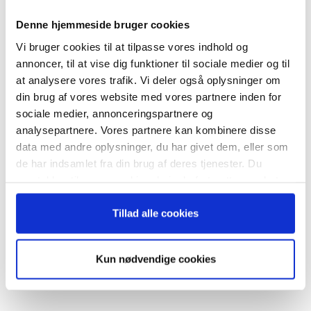
nyhedsbrev
Denne hjemmeside bruger cookies
Vi bruger cookies til at tilpasse vores indhold og
– og modtag Ole Borchs bog
annoncer, til at vise dig funktioner til sociale medier og til
“Succes i en dansk bestyrelse”
at analysere vores trafik. Vi deler også oplysninger om
RELATEREDE ARTIKLER
din brug af vores website med vores partnere inden for
sociale medier, annonceringspartnere og
Guide: Genopfind den
meningsfulde virksomhed
analysepartnere. Vores partnere kan kombinere disse
data med andre oplysninger, du har givet dem, eller som
Når du trykker "modtag bogen" bliver du tilmeldt
de har indsamlet fra din brug af deres tjenester. Du
Bestyrelsesguidens ugentlige nyhedsbrev samt
samtykker til vores cookies, hvis du fortsætter med at
markedsføring via mail.
anvende vores hjemmeside.
Guide: Fem tegn på, at
Tilmeld
Tillad alle cookies
topchefen er på vildspor
Kun nødvendige cookies