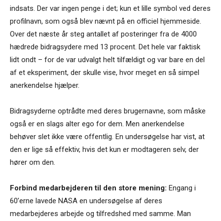
indsats. Der var ingen penge i det; kun et lille symbol ved deres
profilnavn, som også blev nævnt på en officiel hjemmeside.
Over det næste år steg antallet af posteringer fra de 4000
hædrede bidragsydere med 13 procent. Det hele var faktisk
lidt ondt – for de var udvalgt helt tilfældigt og var bare en del
af et eksperiment, der skulle vise, hvor meget en så simpel
anerkendelse hjælper.
Bidragsyderne optrådte med deres brugernavne, som måske
også er en slags alter ego for dem. Men anerkendelse
behøver slet ikke være offentlig. En undersøgelse har vist, at
den er lige så effektiv, hvis det kun er modtageren selv, der
hører om den.
Forbind medarbejderen til den store mening:
Engang i
60’erne lavede NASA en undersøgelse af deres
medarbejderes arbejde og tilfredshed med samme. Man