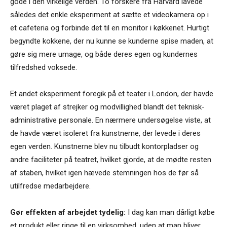
gode i den virkelige verden. To forskere fra Harvard lavede
således det enkle eksperiment at sætte et videokamera op i
et cafeteria og forbinde det til en monitor i køkkenet. Hurtigt
begyndte kokkene, der nu kunne se kunderne spise maden, at
gøre sig mere umage, og både deres egen og kundernes
tilfredshed voksede.
Et andet eksperiment foregik på et teater i London, der havde
været plaget af strejker og modvillighed blandt det teknisk-
administrative personale. En nærmere undersøgelse viste, at
de havde været isoleret fra kunstnerne, der levede i deres
egen verden. Kunstnerne blev nu tilbudt kontorpladser og
andre faciliteter på teatret, hvilket gjorde, at de mødte resten
af staben, hvilket igen hævede stemningen hos de før så
utilfredse medarbejdere.
Gør effekten af arbejdet tydelig:
I dag kan man dårligt købe
et produkt eller ringe til en virksomhed, uden at man bliver