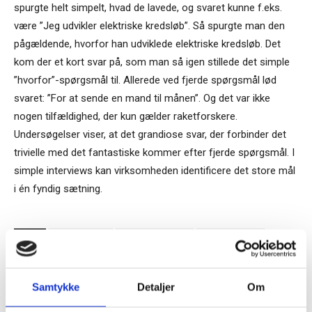
spurgte helt simpelt, hvad de lavede, og svaret kunne f.eks.
være ”Jeg udvikler elektriske kredsløb”. Så spurgte man den
pågældende, hvorfor han udviklede elektriske kredsløb. Det
kom der et kort svar på, som man så igen stillede det simple
”hvorfor”-spørgsmål til. Allerede ved fjerde spørgsmål lød
svaret: ”For at sende en mand til månen”. Og det var ikke
nogen tilfældighed, der kun gælder raketforskere.
Undersøgelser viser, at det grandiose svar, der forbinder det
trivielle med det fantastiske kommer efter fjerde spørgsmål. I
simple interviews kan virksomheden identificere det store mål
i én fyndig sætning.
TAGS
anerkendelse
arbejdsmarkedet
Bidragsyderne
fundraisere
Guide
London
mckinsey
Medarbejdere
mening
motiverende
NASA
Samtykke
Detaljer
Om
Tilmeld dig vores