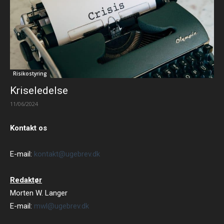
Risikostyring
Kriseledelse
11/06/2024
Kontakt os
E-mail:
kontakt@ugebrev.dk
Redaktør
Morten W. Langer
E-mail:
mwl@ugebrev.dk