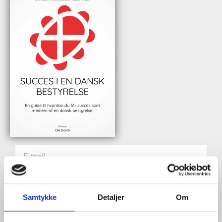
Når du trykker "modtag bogen" bliver du tilmeldt Bestyrelsesguidens
ugentlige nyhedsbrev samt markedsføring via mail.
Samtykke
Detaljer
Om
Tilmeld