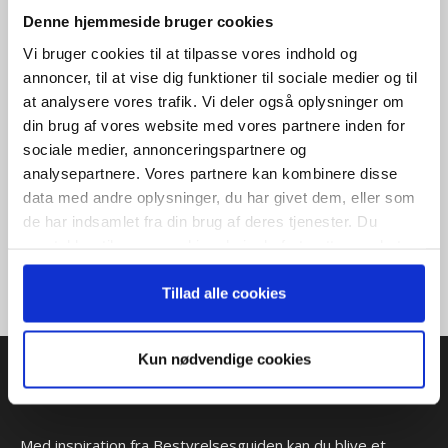
Denne hjemmeside bruger cookies
Vi bruger cookies til at tilpasse vores indhold og
Modtag bogen direkte i din
annoncer, til at vise dig funktioner til sociale medier og til
mailboks
at analysere vores trafik. Vi deler også oplysninger om
din brug af vores website med vores partnere inden for
sociale medier, annonceringspartnere og
analysepartnere. Vores partnere kan kombinere disse
Når du trykker "modtag bogen" bliver du tilmeldt
data med andre oplysninger, du har givet dem, eller som
Bestyrelsesguidens ugentlige nyehdsbrev samt markedsføring
de har indsamlet fra din brug af deres tjenester. Du
via mail
samtykker til vores cookies, hvis du fortsætter med at
anvende vores hjemmeside.
Tillad alle cookies
Kun nødvendige cookies
Seneste tema
Med inspiration fra Bestyrelsesguiden kan du blive et