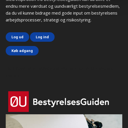
endnu mere værdsat og uundværligt bestyrelsesmedlem,
da du vil kunne bidrage med gode input om bestyrelsens
arbejdsprocesser, strategi og risikostyring.
Log ud
Log ind
Køb adgang
Html code here! Replace this with any non empty text and
that's it.