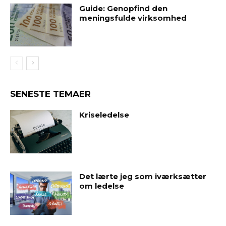
Guide: Genopfind den
meningsfulde virksomhed
SENESTE TEMAER
Kriseledelse
Det lærte jeg som iværksætter
om ledelse