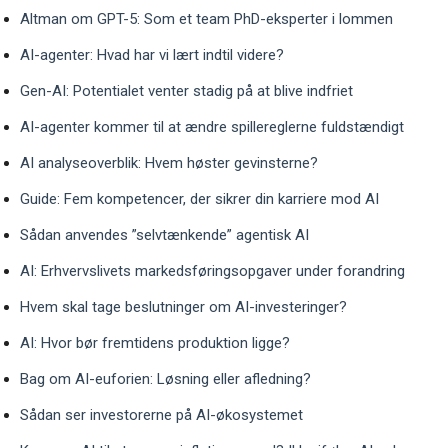
Altman om GPT-5: Som et team PhD-eksperter i lommen
AI-agenter: Hvad har vi lært indtil videre?
Gen-AI: Potentialet venter stadig på at blive indfriet
AI-agenter kommer til at ændre spillereglerne fuldstændigt
AI analyseoverblik: Hvem høster gevinsterne?
Guide: Fem kompetencer, der sikrer din karriere mod AI
Sådan anvendes ”selvtænkende” agentisk AI
AI: Erhvervslivets markedsføringsopgaver under forandring
Hvem skal tage beslutninger om AI-investeringer?
AI: Hvor bør fremtidens produktion ligge?
Bag om AI-euforien: Løsning eller afledning?
Sådan ser investorerne på AI-økosystemet