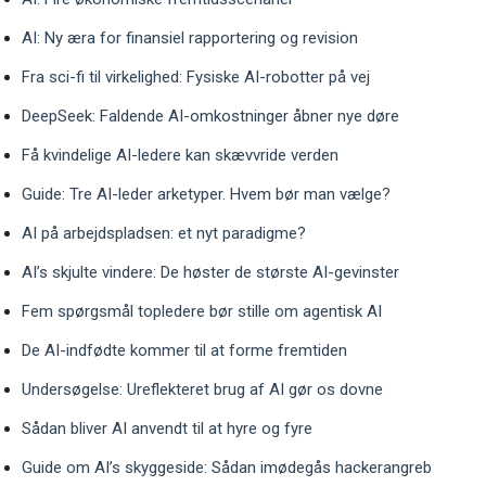
AI: Ny æra for finansiel rapportering og revision
Fra sci-fi til virkelighed: Fysiske AI-robotter på vej
DeepSeek: Faldende AI-omkostninger åbner nye døre
Få kvindelige AI-ledere kan skævvride verden
Guide: Tre AI-leder arketyper. Hvem bør man vælge?
AI på arbejdspladsen: et nyt paradigme?
AI’s skjulte vindere: De høster de største AI-gevinster
Fem spørgsmål topledere bør stille om agentisk AI
De AI-indfødte kommer til at forme fremtiden
Undersøgelse: Ureflekteret brug af AI gør os dovne
Sådan bliver AI anvendt til at hyre og fyre
Guide om AI’s skyggeside: Sådan imødegås hackerangreb