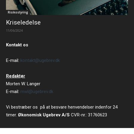
Risikostyring
Kriseledelse
11/06/2024
Kontakt os
E-mail:
kontakt@ugebrev.dk
Redaktør
Morten W. Langer
E-mail:
mwl@ugebrev.dk
Vi bestræber os på at besvare henvendelser indenfor 24
timer.
Økonomisk Ugebrev A/S
CVR-nr.: 31760623
Strandvejen 102 B 5 tv, 2900 Hellerup