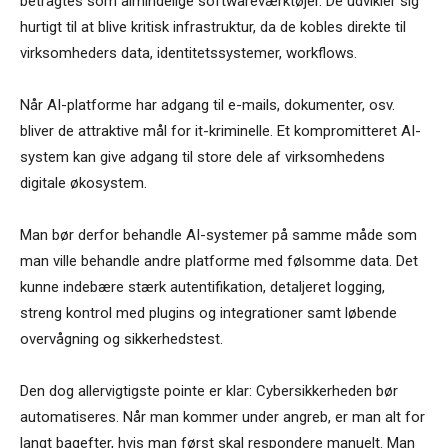
betragtes som almindelige softwareværktøjer. De udvikler sig
hurtigt til at blive kritisk infrastruktur, da de kobles direkte til
virksomheders data, identitetssystemer, workflows.
Når AI-platforme har adgang til e-mails, dokumenter, osv.
bliver de attraktive mål for it-kriminelle. Et kompromitteret AI-
system kan give adgang til store dele af virksomhedens
digitale økosystem.
Man bør derfor behandle AI-systemer på samme måde som
man ville behandle andre platforme med følsomme data. Det
kunne indebære stærk autentifikation, detaljeret logging,
streng kontrol med plugins og integrationer samt løbende
overvågning og sikkerhedstest.
Den dog allervigtigste pointe er klar: Cybersikkerheden bør
automatiseres. Når man kommer under angreb, er man alt for
langt bagefter, hvis man først skal respondere manuelt. Man