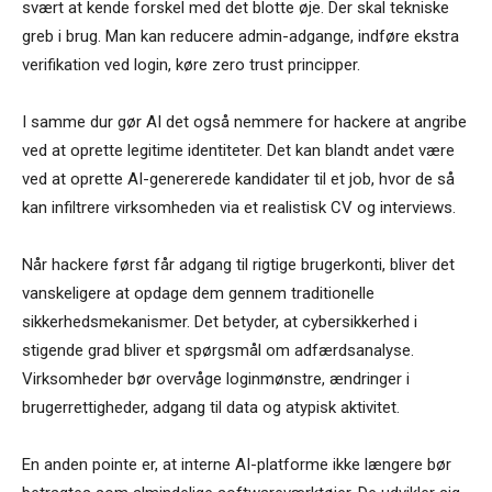
svært at kende forskel med det blotte øje. Der skal tekniske
greb i brug. Man kan reducere admin-adgange, indføre ekstra
verifikation ved login, køre zero trust principper.
I samme dur gør AI det også nemmere for hackere at angribe
ved at oprette legitime identiteter. Det kan blandt andet være
ved at oprette AI-genererede kandidater til et job, hvor de så
kan infiltrere virksomheden via et realistisk CV og interviews.
Når hackere først får adgang til rigtige brugerkonti, bliver det
vanskeligere at opdage dem gennem traditionelle
sikkerhedsmekanismer. Det betyder, at cybersikkerhed i
stigende grad bliver et spørgsmål om adfærdsanalyse.
Virksomheder bør overvåge loginmønstre, ændringer i
brugerrettigheder, adgang til data og atypisk aktivitet.
En anden pointe er, at interne AI-platforme ikke længere bør