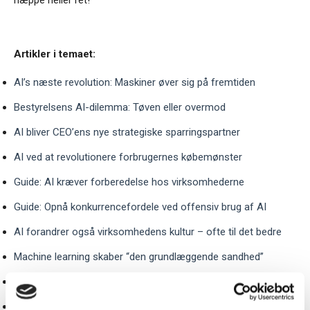
næppe heller ret!
Artikler i temaet:
AI’s næste revolution: Maskiner øver sig på fremtiden
Bestyrelsens AI-dilemma: Tøven eller overmod
AI bliver CEO’ens nye strategiske sparringspartner
AI ved at revolutionere forbrugernes købemønster
Guide: AI kræver forberedelse hos virksomhederne
Guide: Opnå konkurrencefordele ved offensiv brug af AI
AI forandrer også virksomhedens kultur – ofte til det bedre
Machine learning skaber “den grundlæggende sandhed”
AI: Robotter kan nu forhandle sammen
Guide: Kom AI-regulering i forkøbet