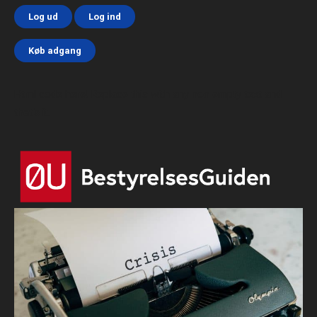
Log ud
Log ind
Køb adgang
Html code here! Replace this with any non empty text and
that's it.