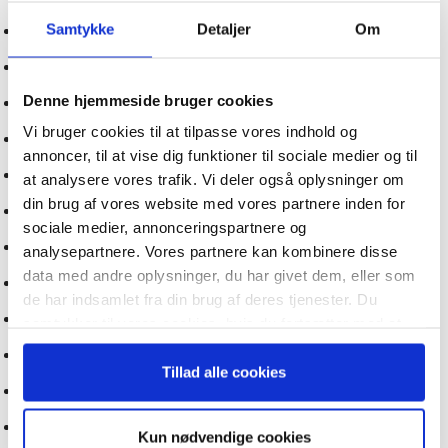
Samtykke
Detaljer
Om
CEO’en bør sætte sig for bordenden i AI-arbejdet
Tilmeld dig vores
Guide: AI marketing revolutionen er allerede i gang
nyhedsbrev
Denne hjemmeside bruger cookies
Guide: Den simple vej til at bruge AI
Vi bruger cookies til at tilpasse vores indhold og
– og modtag Ole Borchs bog
Kunstig intelligens kan fremme den grønne omstilling
annoncer, til at vise dig funktioner til sociale medier og til
“Succes i en dansk bestyrelse”
Forbered virksomheden på 2020’ernes dagsordener
at analysere vores trafik. Vi deler også oplysninger om
din brug af vores website med vores partnere inden for
Hvilken rolle får mennesker i en AI-fremtid?
sociale medier, annonceringspartnere og
Guide: Kunstig Intelligens som værktøj
analysepartnere. Vores partnere kan kombinere disse
data med andre oplysninger, du har givet dem, eller som
Selvkørende AI bliver den næste store innovation
Når du trykker "modtag bogen" bliver du tilmeldt
de har indsamlet fra din brug af deres tjenester. Du
Bestyrelsesguidens ugentlige nyhedsbrev samt
Guide: Sådan vil AI revolutionere salg og kundepleje
samtykker til vores cookies, hvis du fortsætter med at
markedsføring via mail.
anvende vores hjemmeside.
Uddannelse som AI-case: Balance mellem fordele og ulemper
Tilmeld
Tillad alle cookies
Guide: Topledere bør fokusere på regler og etik omkring AI
CEO-guide: Seks prioriteter ved udvikling af en AI-strategi
Kun nødvendige cookies