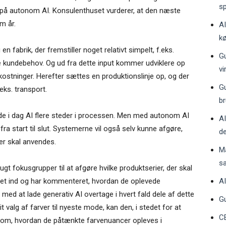
sp
ig på autonom AI. Konsulenthuset vurderer, at den næste
m år.
AI
k
n fabrik, der fremstiller noget relativt simpelt, f.eks.
Gu
nye kundebehov. Og ud fra dette input kommer udviklere op
v
ostninger. Herefter sættes en produktionslinje op, og der
Gu
eks. transport.
br
e i dag AI flere steder i processen. Men med autonom AI
AI
fra start til slut. Systemerne vil også selv kunne afgøre,
de
der skal anvendes.
M
s
 fokusgrupper til at afgøre hvilke produktserier, der skal
A
eret ind og har kommenteret, hvordan de oplevede
 med at lade generativ AI overtage i hvert fald dele af dette
Gu
t valg af farver til nyeste mode, kan den, i stedet for at
CE
 om, hvordan de påtænkte farvenuancer opleves i