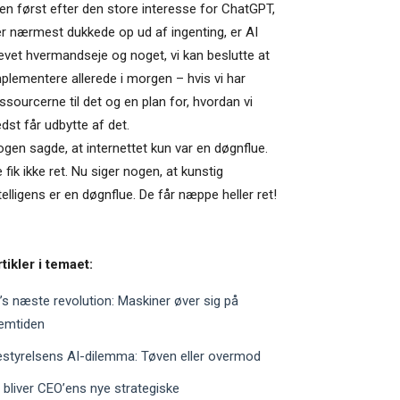
n først efter den store interesse for ChatGPT,
r nærmest dukkede op ud af ingenting, er AI
evet hvermandseje og noget, vi kan beslutte at
plementere allerede i morgen – hvis vi har
ssourcerne til det og en plan for, hvordan vi
dst får udbytte af det.
gen sagde, at internettet kun var en døgnflue.
 fik ikke ret. Nu siger nogen, at kunstig
telligens er en døgnflue. De får næppe heller ret!
tikler i temaet:
’s næste revolution: Maskiner øver sig på
remtiden
styrelsens AI-dilemma: Tøven eller overmod
 bliver CEO’ens nye strategiske