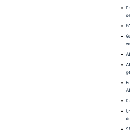
D
d
Få
Gu
v
AI
AI
ge
Fe
AI
De
Un
d
Så