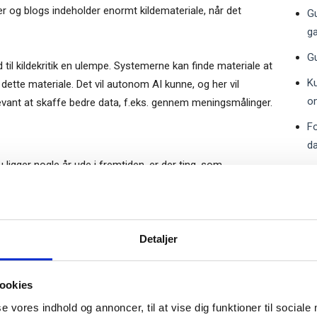
 og blogs indeholder enormt kildemateriale, når det
Gu
g
Gu
 til kildekritik en ulempe. Systemerne kan finde materiale at
Ku
ette materiale. Det vil autonom AI kunne, og her vil
om
elevant at skaffe bedre data, f.eks. gennem meningsmålinger.
F
d
gger nogle år ude i fremtiden, er der ting, som
Hv
Gu
lmeld dig vores
levante løsninger indenfor autonom AI under udvikling, og
nyhedsbrev
Gratis
erne. Sådan øger man sandsynligheden for at være på
Detaljer
e-bog
odtag Ole Borchs bog
Gu
ku
ookies
 i en dansk bestyrelse”
 indrette deres it-systemer på, at de ikke bare skal
se vores indhold og annoncer, til at vise dig funktioner til sociale
U
n skal også kunne gå den anden vej, så autonom AI vil