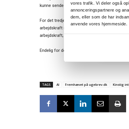
vores trafik. Vi deler også o
kunne sende forespørgsler og kommandoer til 
annonceringspartnere og anal
dem, eller som de har indsaml
For det tredje kan man så småt begynde at tage
Når du trykke
anvende vores hjemmeside.
Bestyrelsesg
arbejdskraft i fremtiden. Serviceydelser, der i
markedsføring
arbejdskraft, kan om ti år være en stangvare, de
Endelig for det fjerde kan man begynde at overve
TAGS
AI
Fremhævet på ugebrev.dk
Kinstig in