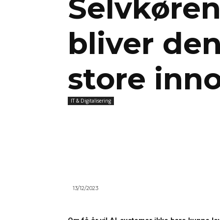
Selvkøren
bliver de
store inn
IT & Digitalisering
13/12/2023