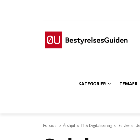
KATEGORIER
TEMAER
Forside
Årshjul
IT & Digitalisering
Selvkørende