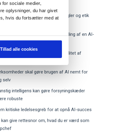
 for sociale medier,
rdele og ulemper
e oplysninger, du har givet
ide: Topledere bør fokusere på regler og etik
s, hvis du fortsætter med at
mkring AI
O-guide: Seks prioriteter ved udvikling af en AI-
rategi
Tillad alle cookies
udie: Generativ AI løfter hurtigt kvalitet af
yansatte
rksomheder skal gøre brugen af AI nemt for
g selv
nstig intelligens kan gøre forsyningskæder
ere robuste
m kritiske ledelsesgreb for at opnå AI-succes
 kan give rettesnor om, hvad du er værd som
opchef