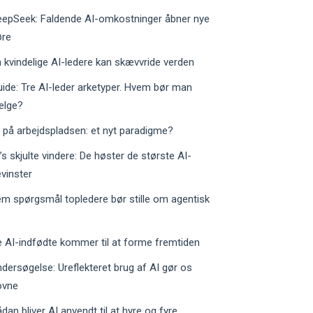
eepSeek: Faldende AI-omkostninger åbner nye
øre
 kvindelige AI-ledere kan skævvride verden
ide: Tre AI-leder arketyper. Hvem bør man
ælge?
 på arbejdspladsen: et nyt paradigme?
’s skjulte vindere: De høster de største AI-
vinster
m spørgsmål topledere bør stille om agentisk
 AI-indfødte kommer til at forme fremtiden
dersøgelse: Ureflekteret brug af AI gør os
ovne
dan bliver AI anvendt til at hyre og fyre