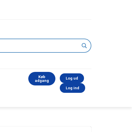
Køb
Log ud
adgang
Log ind