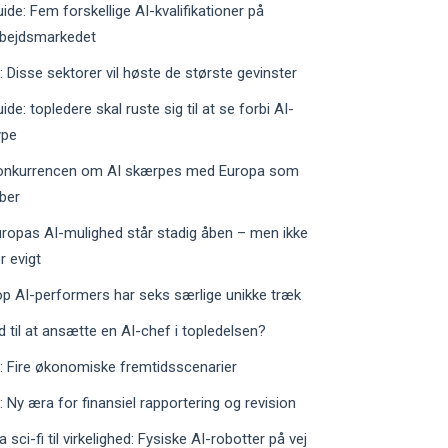
ide: Fem forskellige AI-kvalifikationer på
rbejdsmarkedet
: Disse sektorer vil høste de største gevinster
ide: topledere skal ruste sig til at se forbi AI-
ype
onkurrencen om AI skærpes med Europa som
ber
ropas AI-mulighed står stadig åben – men ikke
r evigt
p AI-performers har seks særlige unikke træk
d til at ansætte en AI-chef i topledelsen?
: Fire økonomiske fremtidsscenarier
: Ny æra for finansiel rapportering og revision
a sci-fi til virkelighed: Fysiske AI-robotter på vej