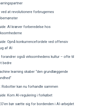
arringspartner
 ved at revolutionere forbrugernes
øbemønster
ide: AI kræver forberedelse hos
irksomhederne
ide: Opnå konkurrencefordele ved offensiv
ug af AI
 forandrer også virksomhedens kultur – ofte til
t bedre
achine learning skaber “den grundlæggende
andhed”
I: Robotter kan nu forhandle sammen
ide: Kom AI-regulering i forkøbet
O’en bør sætte sig for bordenden i AI-arbejdet