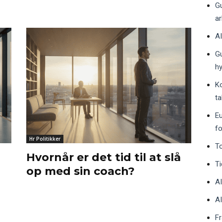
Gu
a
AI
Gu
h
K
ta
Eu
fo
Hr Politikker
To
Hvornår er det tid til at slå
Ti
op med sin coach?
AI
AI
Fr