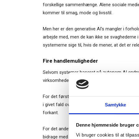
forskellige sammenhænge. Alene sociale medier
kommer til smag, mode og livsstil.
Men her er den generative AI’s mangler i forhold
arbejde med, men de kan ikke se svaghederne i d
systemerne sige til, hvis de mener, at det er r
Fire handlemuligheder
Selvom systemer baseret på autonom AI endnu li
virksomhederne kan gøre allerede nu.
Ti
For det første kan man undersøge, om der er re
i givet fald overveje et samarbejde med udvikl
Samtykke
forkant.
– og m
Denne hjemmeside bruger c
“Succes
For det andet kan virksomheder også begynde at
Vi bruger cookies til at tilpas
bidrage med data til AI – informationsstrømme