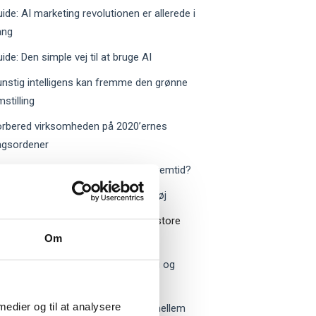
ide: AI marketing revolutionen er allerede i
ang
ide: Den simple vej til at bruge AI
nstig intelligens kan fremme den grønne
stilling
orbered virksomheden på 2020’ernes
agsordener
ilken rolle får mennesker i en AI-fremtid?
ide: Kunstig Intelligens som værktøj
Selvkørende AI bliver den næste store
Om
innovation
ide: Sådan vil AI revolutionere salg og
ndepleje
 medier og til at analysere
ddannelse som AI-case: Balance mellem