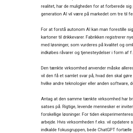
realitet, har de muligheden for at forberede s
generation AI vil være på markedet om tre til fe
For at forstå autonom AI kan man forestille sig e
kartoner til drikkevarer. Fabrikken registrerer 
med løsninger, som vurderes på kvalitet og omk
indkøbes råvarer og tjenesteydelser i form af f.
Den tænkte virksomhed anvender måske allered
vil den få et samlet svar på, hvad den skal gøre 
hvilke andre teknologier eller anden software, 
Antag at den samme tænkte virksomhed har brugt
satses på. Rigtige, levende mennesker er invit
forskellige løsninger. For tiden eksperimenteres
arbejde. Hvis virksomheden f.eks. vil opdatere si
indkalde fokusgruppen, bede ChatGPT fortælle