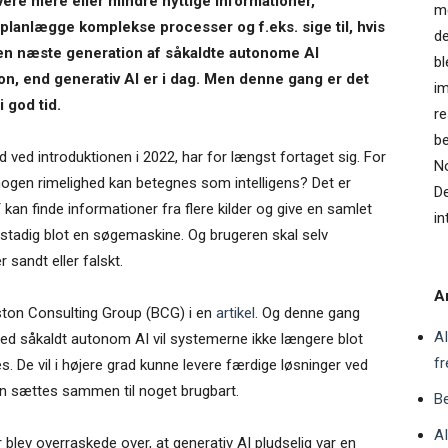
vere mere eller mindre nyttige informationer,
me
planlægge komplekse processer og f.eks. sige til, hvis
de
Den næste generation af såkaldte autonome AI
bl
on, end generativ AI er i dag. Men denne gang er det
im
 god tid.
re
be
ved introduktionen i 2022, har for længst fortaget sig. For
No
nogen rimelighed kan betegnes som intelligens? Det er
De
kan finde informationer fra flere kilder og give en samlet
in
stadig blot en søgemaskine. Og brugeren skal selv
r sandt eller falskt.
Ar
oston Consulting Group (BCG) i en
artikel
. Og denne gang
AI
 Med såkaldt autonom AI vil systemerne ikke længere blot
f
 De vil i højere grad kunne levere færdige løsninger ved
an sættes sammen til noget brugbart.
Be
AI
lev overraskede over, at generativ AI pludselig var en