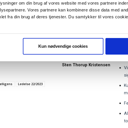
plysninger om din brug af vores website med vores partnere inden
fo
de eksisterende systemer.
ysepartnere. Vores partnere kan kombinere disse data med andr
Gu
et fra din brug af deres tjenester. Du samtykker til vores cookie
 højde for, hvad autonom AI vil betyde for behovet for
o
r "modtag bogen" bliver du tilmeldt
uidens ugentlige nyhedsbrev samt
 dag forekommer komplekse, og som kræver højt kvalificeret
 via mail.
CE
r bliver spyttet ud af en computer.
st
Tilmeld
Kun nødvendige cookies
St
je de etiske implikationer, den nye teknologi vil medføre.
n
Sten Thorup Kristensen
Vi
si
telligens
Ledelse 22/2023
Ku
m
Fe
AI
t