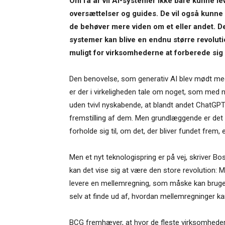
Om få år vil AI-systemer ikke bare kunne le
oversættelser og guides. De vil også kunne 
de behøver mere viden om et eller andet. 
systemer kan blive en endnu større revoluti
muligt for virksomhederne at forberede sig i
Den benovelse, som generativ AI blev mødt med 
er der i virkeligheden tale om noget, som med 
uden tvivl nyskabende, at blandt andet ChatGPT 
fremstilling af dem. Men grundlæggende er det 
forholde sig til, om det, der bliver fundet frem, e
Men et nyt teknologispring er på vej, skriver B
kan det vise sig at være den store revolution:
levere en mellemregning, som måske kan bruges.
selv at finde ud af, hvordan mellemregninger k
BCG fremhæver, at hvor de fleste virksomheder b