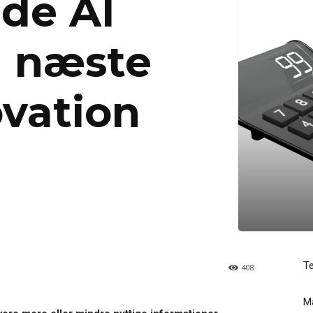
de AI
n næste
ovation
T
408
Ma