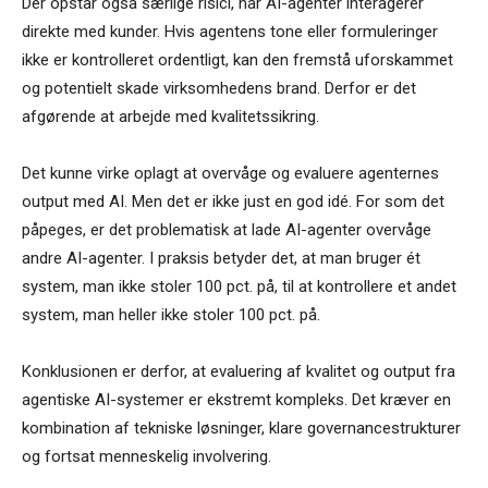
Der opstår også særlige risici, når AI-agenter interagerer
direkte med kunder. Hvis agentens tone eller formuleringer
ikke er kontrolleret ordentligt, kan den fremstå uforskammet
og potentielt skade virksomhedens brand. Derfor er det
afgørende at arbejde med kvalitetssikring.
Det kunne virke oplagt at overvåge og evaluere agenternes
output med AI. Men det er ikke just en god idé. For som det
påpeges, er det problematisk at lade AI-agenter overvåge
andre AI-agenter. I praksis betyder det, at man bruger ét
system, man ikke stoler 100 pct. på, til at kontrollere et andet
system, man heller ikke stoler 100 pct. på.
Konklusionen er derfor, at evaluering af kvalitet og output fra
agentiske AI-systemer er ekstremt kompleks. Det kræver en
kombination af tekniske løsninger, klare governancestrukturer
og fortsat menneskelig involvering.