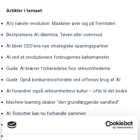
Artikler i temaet:
AI’s næste revolution: Maskiner øver sig på fremtiden
Bestyrelsens AI-dilemma: Tøven eller overmod
AI bliver CEO’ens nye strategiske sparringspartner
AI ved at revolutionere forbrugernes købemønster
Guide: AI kræver forberedelse hos virksomhederne
Guide: Opnå konkurrencefordele ved offensiv brug af AI
AI forandrer også virksomhedens kultur – ofte til det bedre
Machine learning skaber “den grundlæggende sandhed”
AI: Robotter kan nu forhandle sammen
Guide: Kom AI-regulering i forkøbet
CEO’en bør sætte sig for bordenden i AI-arbejdet