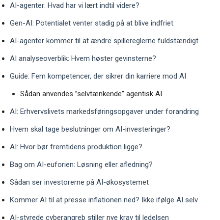
AI-agenter: Hvad har vi lært indtil videre?
Gen-AI: Potentialet venter stadig på at blive indfriet
AI-agenter kommer til at ændre spillereglerne fuldstændigt
AI analyseoverblik: Hvem høster gevinsterne?
Guide: Fem kompetencer, der sikrer din karriere mod AI
Sådan anvendes ”selvtænkende” agentisk AI
AI: Erhvervslivets markedsføringsopgaver under forandring
Hvem skal tage beslutninger om AI-investeringer?
AI: Hvor bør fremtidens produktion ligge?
Bag om AI-euforien: Løsning eller afledning?
Sådan ser investorerne på AI-økosystemet
Kommer AI til at presse inflationen ned? Ikke ifølge AI selv
AI-styrede cyberangreb stiller nye krav til ledelsen