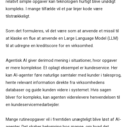
relativt simple opgaver kan teknologien hurtigt blive unødigt
kompleks. I mange tilfælde vil et par linjer kode være
tilstrækkeligt.
Som det formuleres, vil det være som at anvende et missil til
at klaske en flue at anvende en Large Language Model (LLM)
til at udregne en kreditscore for en virksomhed.
Agentisk AI giver derimod mening i situationer, hvor opgaver
er mere komplekse. Et oplagt eksempel er kundeservice. Her
kan AI-agenter føre naturlige samtaler med kunder i talesprog,
hente relevant information direkte fra virksomhedens
databaser og guide kunden videre i systemet. Hvis sagen
bliver for kompleks, kan agenten viderelevere henvendelsen til
en kundeservicemedarbejder.
Mange rutineopgaver vil i fremtiden unægteligt blive løst af AI-
agenter. Det skaber bekymring hos mange, om hvad det