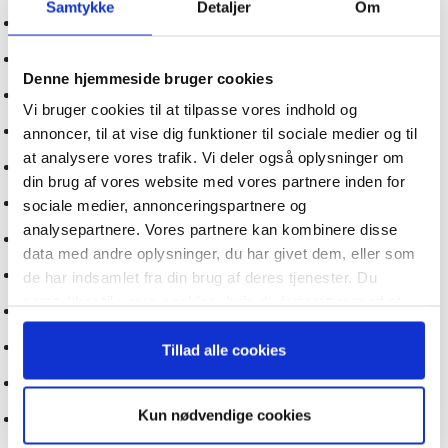
Samtykke
Detaljer
Om
Guide: AI marketing revolutionen er allerede i gang
Tilmeld dig vores
Guide: Den simple vej til at bruge AI
nyhedsbrev
Denne hjemmeside bruger cookies
Kunstig intelligens kan fremme den grønne omstilling
Vi bruger cookies til at tilpasse vores indhold og
– og modtag Ole Borchs bog
Forbered virksomheden på 2020’ernes dagsordener
annoncer, til at vise dig funktioner til sociale medier og til
“Succes i en dansk bestyrelse”
at analysere vores trafik. Vi deler også oplysninger om
Hvilken rolle får mennesker i en AI-fremtid?
din brug af vores website med vores partnere inden for
Guide: Kunstig Intelligens som værktøj
sociale medier, annonceringspartnere og
analysepartnere. Vores partnere kan kombinere disse
Selvkørende AI bliver den næste store innovation
data med andre oplysninger, du har givet dem, eller som
Når du trykker "modtag bogen" bliver du tilmeldt
Guide: Sådan vil AI revolutionere salg og kundepleje
de har indsamlet fra din brug af deres tjenester. Du
Bestyrelsesguidens ugentlige nyhedsbrev samt
samtykker til vores cookies, hvis du fortsætter med at
markedsføring via mail.
Uddannelse som AI-case: Balance mellem fordele og ulemper
anvende vores hjemmeside.
Tilmeld
Guide: Topledere bør fokusere på regler og etik omkring AI
Tillad alle cookies
CEO-guide: Seks prioriteter ved udvikling af en AI-strategi
Kun nødvendige cookies
Studie: Generativ AI løfter hurtigt kvalitet af nyansatte