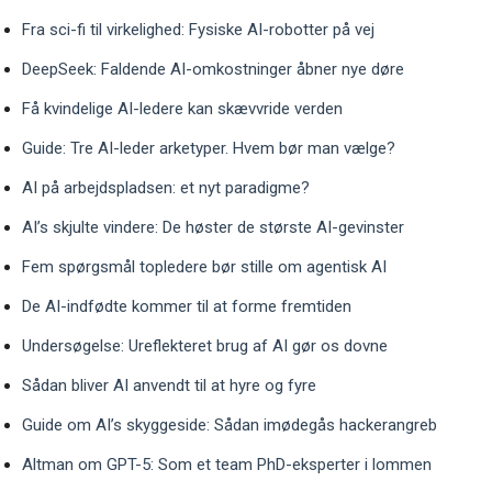
Fra sci-fi til virkelighed: Fysiske AI-robotter på vej
DeepSeek: Faldende AI-omkostninger åbner nye døre
Få kvindelige AI-ledere kan skævvride verden
Guide: Tre AI-leder arketyper. Hvem bør man vælge?
AI på arbejdspladsen: et nyt paradigme?
AI’s skjulte vindere: De høster de største AI-gevinster
Fem spørgsmål topledere bør stille om agentisk AI
De AI-indfødte kommer til at forme fremtiden
Undersøgelse: Ureflekteret brug af AI gør os dovne
Sådan bliver AI anvendt til at hyre og fyre
Guide om AI’s skyggeside: Sådan imødegås hackerangreb
Altman om GPT-5: Som et team PhD-eksperter i lommen