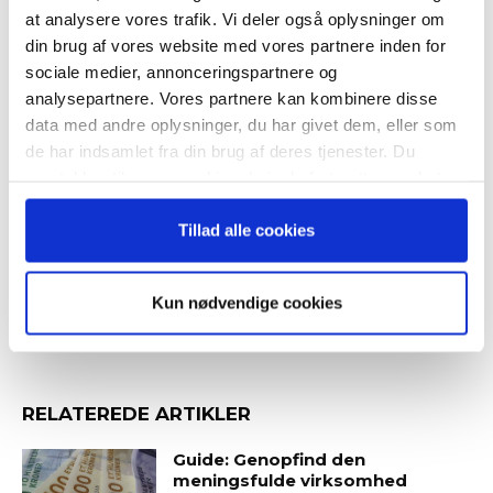
“Succes i en dansk bestyrelse”
at analysere vores trafik. Vi deler også oplysninger om
din brug af vores website med vores partnere inden for
TAGS
arbejdsprocesser
beslutningstagning
sociale medier, annonceringspartnere og
bestyrelsens performance
bestyrelsesarbejde
analysepartnere. Vores partnere kan kombinere disse
data med andre oplysninger, du har givet dem, eller som
corporate governance
Evaluating Boards and Directors
Når du trykker "modtag bogen" bliver du tilmeldt
de har indsamlet fra din brug af deres tjenester. Du
evaluering
forebyggelse af kriser
kommunikation
lederskab
Bestyrelsesguidens ugentlige nyhedsbrev samt
samtykker til vores cookies, hvis du fortsætter med at
markedsføring via mail.
rollefordeling
selvevaluering
teamwork
anvende vores hjemmeside.
Tilmeld
tillid og troværdighed
Tillad alle cookies
Kun nødvendige cookies
RELATEREDE ARTIKLER
Guide: Genopfind den
meningsfulde virksomhed