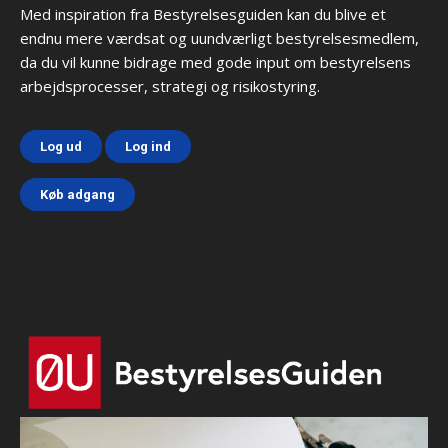
Med inspiration fra Bestyrelsesguiden kan du blive et
endnu mere værdsat og uundværligt bestyrelsesmedlem,
da du vil kunne bidrage med gode input om bestyrelsens
arbejdsprocesser, strategi og risikostyring.
Log ud
Log ind
Køb adgang
Html code here! Replace this with any non empty text and
that's it.