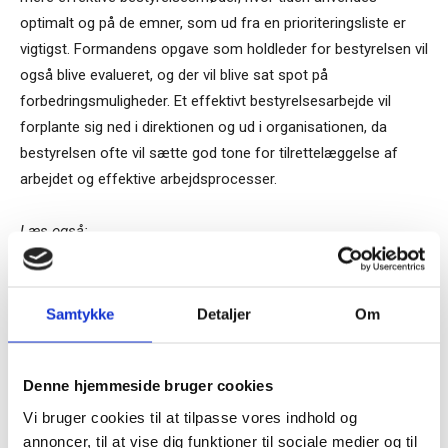
optimalt og på de emner, som ud fra en prioriteringsliste er
vigtigst. Formandens opgave som holdleder for bestyrelsen vil
også blive evalueret, og der vil blive sat spot på
forbedringsmuligheder. Et effektivt bestyrelsesarbejde vil
forplante sig ned i direktionen og ud i organisationen, da
bestyrelsen ofte vil sætte god tone for tilrettelæggelse af
arbejdet og effektive arbejdsprocesser.
Læs også:
Sådan forebygger bestyrelsen kriser 1/
Samtykke
Detaljer
Om
Sådan forebygger bestyrelsen kriser 3/
Tilmeld dig vores
nyhedsbrev
Denne hjemmeside bruger cookies
Sådan forebygger bestyrelsen kriser 4/
Vi bruger cookies til at tilpasse vores indhold og
– og modtag Ole Borchs bog
Sådan forebygger bestyrelsen kriser 5/
annoncer, til at vise dig funktioner til sociale medier og til