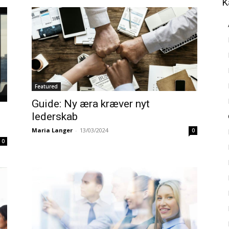
K
Featured
Guide: Ny æra kræver nyt
lederskab
Maria Langer
-
13/03/2024
0
0