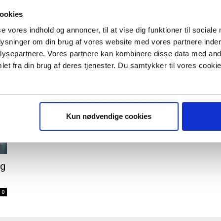
Fire fikspunkter for en vellykket
0
ookies
turnaround
se vores indhold og annoncer, til at vise dig funktioner til sociale
Morten W. Langer
-
17/05/2013
0
plysninger om din brug af vores website med vores partnere inden
ysepartnere. Vores partnere kan kombinere disse data med andr
et fra din brug af deres tjenester. Du samtykker til vores cookie
Kun nødvendige cookies
ng
0