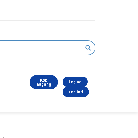
Køb
Log ud
adgang
Log ind