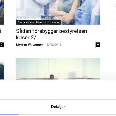
Bestyrelsens Arbejdsprocesser
å
Sådan forebygger bestyrelsen
kriser 2/
Morten W. Langer
-
20/12/2016
0
0
Detaljer
Praktisk Bestyrelsesarbejde