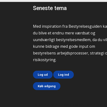
Seneste tema
Med inspiration fra Bestyrelsesguiden k
du blive et endnu mere værdsat og
uundværligt bestyrelsesmedlem, da du vil
kunne bidrage med gode input om
bestyrelsens arbejdsprocesser, strategi 
risikostyring.
Log ud
Log ind
Køb adgang
Html code here! Replace this with any non emp