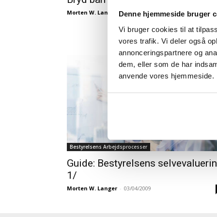
Morten W. Langer
-
06/02/2015
Denne hjemmeside bruger c
Vi bruger cookies til at tilpas
vores trafik. Vi deler også o
annonceringspartnere og anal
dem, eller som de har indsaml
anvende vores hjemmeside.
Bestyrelsens Arbejdsprocesser
Guide: Bestyrelsens selvevalueri
1/
Morten W. Langer
-
03/04/2009