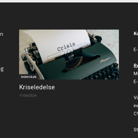
an
K
E-
R
og
M
lederskab
E-
Kriseledelse
11/06/2024
Vi
in
C
St
ty