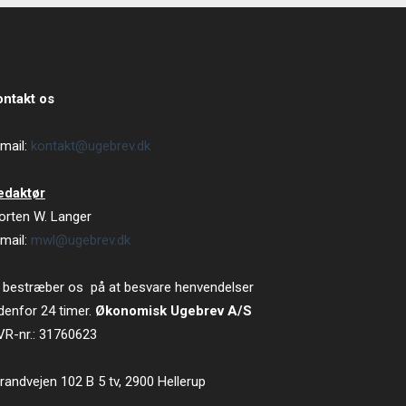
ontakt os
mail:
kontakt@ugebrev.dk
edaktør
orten W. Langer
mail:
mwl@ugebrev.dk
 bestræber os på at besvare henvendelser
denfor 24 timer.
Økonomisk Ugebrev A/S
VR-nr.: 31760623
randvejen 102 B 5 tv, 2900 Hellerup