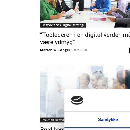
Bestyrelsens Digital strategi
“Toplederen i en digital verden m
være ydmyg”
Morten W. Langer
-
09/02/2018
Samtykke
Praktisk Bestyrelsesarbejde
Bryd barrierer for bæredygtighed