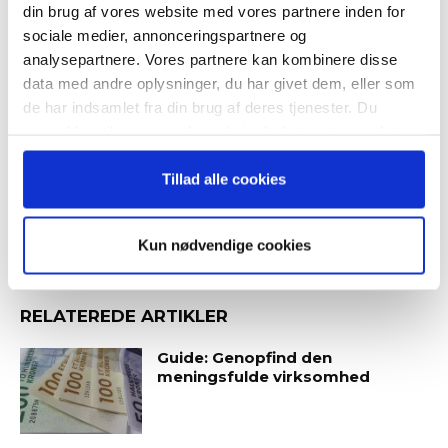
din brug af vores website med vores partnere inden for
sociale medier, annonceringspartnere og
TAGS
corporate governance
Evaluating Boards and Directors
analysepartnere. Vores partnere kan kombinere disse
data med andre oplysninger, du har givet dem, eller som
evaluering
evalueringsproces
forebyggelse af kriser
Når du trykker "modtag bogen" bliver du tilmeldt
de har indsamlet fra din brug af deres tjenester. Du
konsulent
måling af bestyrelsesarbejdet
Bestyrelsesguidens ugentlige nyhedsbrev samt
samtykker til vores cookies, hvis du fortsætter med at
markedsføring via mail.
målsætning af evaluering
selvevaluering
teknik til evaluering
anvende vores hjemmeside.
Tilmeld
Tillad alle cookies
Kun nødvendige cookies
RELATEREDE ARTIKLER
Guide: Genopfind den
meningsfulde virksomhed