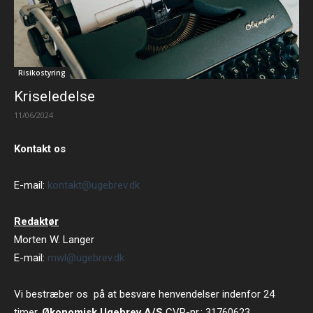
Risikostyring
Kriseledelse
11/06/2024
Kontakt os
E-mail:
kontakt@ugebrev.dk
Redaktør
Morten W. Langer
E-mail:
mwl@ugebrev.dk
Vi bestræber os på at besvare henvendelser indenfor 24
timer.
Økonomisk Ugebrev A/S
CVR-nr.: 31760623