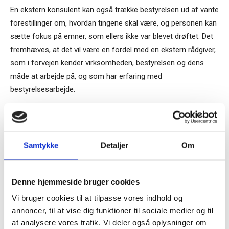
En ekstern konsulent kan også trække bestyrelsen ud af vante
forestillinger om, hvordan tingene skal være, og personen kan
sætte fokus på emner, som ellers ikke var blevet drøftet. Det
fremhæves, at det vil være en fordel med en ekstern rådgiver,
som i forvejen kender virksomheden, bestyrelsen og dens
måde at arbejde på, og som har erfaring med
bestyrelsesarbejde.
Læs også:
Sådan forebygger bestyrelsen kriser 1/
Samtykke
Detaljer
Om
Tilmeld dig vores
Sådan forebygger bestyrelsen kriser 2/
nyhedsbrev
Denne hjemmeside bruger cookies
Sådan forebygger bestyrelsen kriser 3/
Vi bruger cookies til at tilpasse vores indhold og
– og modtag Ole Borchs bog
annoncer, til at vise dig funktioner til sociale medier og til
“Succes i en dansk bestyrelse”
at analysere vores trafik. Vi deler også oplysninger om
Sådan forebygger bestyrelsen kriser 5/