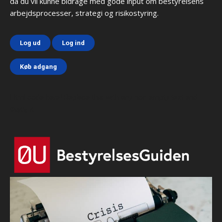
da du vil kunne bidrage med gode input om bestyrelsens
arbejdsprocesser, strategi og risikostyring.
Log ud
Log ind
Køb adgang
Html code here! Replace this with any non empty text and
that's it.