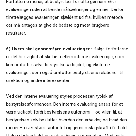
Forfatterne mener, at bestyrelser for ofte gennemfører
evalueringen uden at kende målsætninger og emner. Derfor
tilrettelægges evalueringen sjældent ud fra, hvilken metode
der må antages at give de bedste og mest brugbare
resultater.
6) Hvem skal gennemføre evalueringen:
Ifølge forfatterne
er det her vigtigt at skelne mellem interne evalueringer, som
kun omfatter selve bestyrelsesarbejdet, og eksterne
evalueringer, som også omfatter bestyrelsens relationer til
direktion og andre interessenter.
Ved den interne evaluering styres processen typisk af
bestyrelsesformanden. Den interne evaluering anses for at
være vigtigst, fordi bestyrelsens autonomi – og viljen til, at
bestyrelsen selv beslutter, hvordan den arbejder, og hvad den
mener – giver større autoritet og gennemslagskraft i forhold
til den daglige ledelse og den øvrige organisation. Med andre