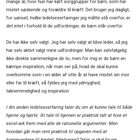
mange år, hvor hun har kørt sorggrupper for børn, som har
mistet søskende og forældre til kræft. Det bruger jeg dagligt,
for uanset, hvilke ledelseserfaringer jeg måtte stå overfor, er
det intet i forhold til de udfordringer, de børn står overfor.
De har ikke selv valgt. Jeg har selv valgt at blive leder, så jeg
har selv aktivt valgt mine udfordringer. Man kan selvfølgelig
ikke direkte sammenligne de to, men for mig er de børn en
kæmpe inspiration, når man ser på, hvad de skal kunne
overkomme som i en alder af otte år at have mistet sin mor
eller far til kræft, så fyldes jeg med ydmyghed,
taknemmelighed og inspiration
I din anden ledelseserfaring taler du om at kunne tale til både
hjerne og hjerte. At tale til hjernen er praktisk talt at hive et
excel-ark frem med alle de rationelle argumenter. Men
hvordan går man rent praktisk til opgaven med at
kommunikere til hjertet, følelserne?
”Hvis vi skal bruge