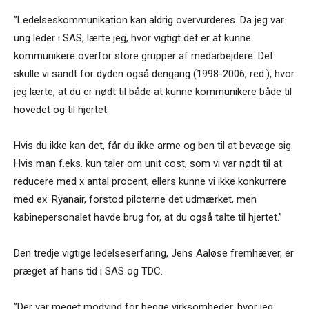
”Ledelseskommunikation kan aldrig overvurderes. Da jeg var
ung leder i SAS, lærte jeg, hvor vigtigt det er at kunne
kommunikere overfor store grupper af medarbejdere. Det
skulle vi sandt for dyden også dengang (1998-2006, red.), hvor
jeg lærte, at du er nødt til både at kunne kommunikere både til
hovedet og til hjertet.
Hvis du ikke kan det, får du ikke arme og ben til at bevæge sig.
Hvis man f.eks. kun taler om unit cost, som vi var nødt til at
reducere med x antal procent, ellers kunne vi ikke konkurrere
med ex. Ryanair, forstod piloterne det udmærket, men
kabinepersonalet havde brug for, at du også talte til hjertet.”
Den tredje vigtige ledelseserfaring, Jens Aaløse fremhæver, er
præget af hans tid i SAS og TDC.
”Der var meget modvind for begge virksomheder, hvor jeg