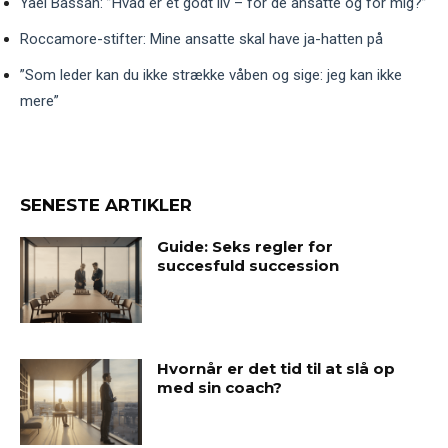
Yael Bassan: ”Hvad er et godt liv – for de ansatte og for mig?”
Roccamore-stifter: Mine ansatte skal have ja-hatten på
”Som leder kan du ikke strække våben og sige: jeg kan ikke
mere”
SENESTE ARTIKLER
Guide: Seks regler for
succesfuld succession
Hvornår er det tid til at slå op
med sin coach?