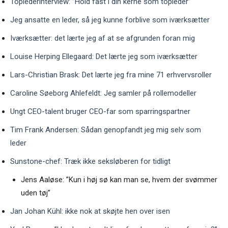
Toplederinterview: ”Hold fast i din kerne som topleder”
Jeg ansatte en leder, så jeg kunne forblive som iværksætter
Iværksætter: det lærte jeg af at se afgrunden foran mig
Louise Herping Ellegaard: Det lærte jeg som iværksætter
Lars-Christian Brask: Det lærte jeg fra mine 71 erhvervsroller
Caroline Søeborg Ahlefeldt: Jeg samler på rollemodeller
Ungt CEO-talent bruger CEO-far som sparringspartner
Tim Frank Andersen: Sådan genopfandt jeg mig selv som
leder
Sunstone-chef: Træk ikke seksløberen for tidligt
Jens Aaløse: ”Kun i høj sø kan man se, hvem der svømmer
uden tøj”
Jan Johan Kühl: ikke nok at skøjte hen over isen