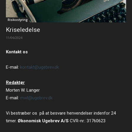
Risikostyring
Kriseledelse
11/06/2024
Kontakt os
E-mail:
kontakt@ugebrev.dk
Redaktør
Morten W. Langer
E-mail:
mwl@ugebrev.dk
Vi bestræber os på at besvare henvendelser indenfor 24
timer.
Økonomisk Ugebrev A/S
CVR-nr.: 31760623