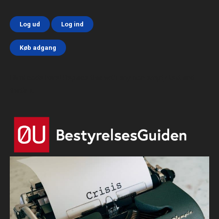
Log ud
Log ind
Køb adgang
Html code here! Replace this with any non empty text and
that's it.