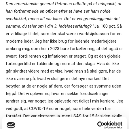
Den amerikanske general Petraeus udtalte på et tidspunkt, at
han forfremmede en officer efter at have set ham holde
overblikket, mens alt var kaos. Det er vel grundlæggende det
samme, du taler om i din 3. ledelseserfaring?
”Ja, 100 pct. Så
er vi tilbage til det, som der skal være i værktøjskassen for en
moderne leder. Jeg har ikke brug for ledende medarbejdere
omkring mig, som her i 2023 bare fortæller mig, at det også er
svært, fordi renten og inflationen er steget. Og at den globale
forbrugertillid er faldende og mere af den slags. Hvis de ikke
går skridtet videre med at vise, hvad man så skal gøre, har de
ikke svarene på, hvad vi skal gøre i det nye marked. Det
betyder, at de er nogle af dem, der forsøger at svømme uden
tøj på. Det vi oplever nu, hvor en række forudsætninger
ændrer sig, var noget, jeg oplevede ret tidligt i min karriere. Jeg
ved godt, at COVID-19 nu er noget, som hele verden har
forstået. Det var ekstremt, ja, men i SAS for 15 år siden skulle
vi forholde os til faren for ebola. Lige pludselig var der en