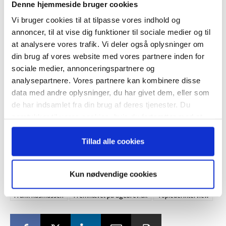
rum, så dur det ikke. Omvendt fungerer det heller ikke med fire
Denne hjemmeside bruger cookies
meget omhyggelige personer: de får aldrig truffet nogle
Vi bruger cookies til at tilpasse vores indhold og
– og modtag Ole Borchs bog
beslutninger. Så det drejer sig om at lægge puslespillet rigtigt,
annoncer, til at vise dig funktioner til sociale medier og til
“Succes i en dansk bestyrelse”
inden vi starter nye virksomheder. Så vi, mit netværk og jeg, er
at analysere vores trafik. Vi deler også oplysninger om
altid gået omhyggeligt til værks med at få foretaget
din brug af vores website med vores partnere inden for
sociale medier, annonceringspartnere og
personlighedsprofiler på de folk, vi ansætter. Og det har vi
analysepartnere. Vores partnere kan kombinere disse
faktisk haft rigtig stor succes med. Og derfor kan jeg i dag se
data med andre oplysninger, du har givet dem, eller som
på tidligere medarbejdere, som har gjort det forrygende.”
Når du trykker "modtag bogen" bliver du tilmeldt
de har indsamlet fra din brug af deres tjenester. Du
Bestyrelsesguidens ugentlige nyhedsbrev samt
samtykker til vores cookies, hvis du fortsætter med at
markedsføring via mail.
Peder Bjerge
anvende vores hjemmeside.
Tilmeld
Tillad alle cookies
foto: Christian Liliendahl/Ritzau Scanpix
Kun nødvendige cookies
TAGS
Det lærte jeg som iværksætter om ledelse
Frank Rasmussen
Fremhævet på ugebrev.dk
Toplederinterview