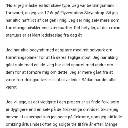
”Nu er jeg måske en lidt skæv type. Jeg var befalingsmand i
forsvaret, da jeg var 17 år på Flyvestation Skrydstrup. Så jeg
har altid haft lidt af det gen i mig. Jeg ser mig selv mere som
forretningsudvikler end iværksætter. Det betyder, at der i mine
startups er et klart ledelseslag fra dag ét.
Jeg har altid begyndt med at sparre med mit netværk om
forretningsplaner for at få deres faglige input. Jeg har aldrig
gået solo med en idé. Jeg har altid sparret med andre om
dem for at forhøre mig om dette. Jeg er mere gået fra at
være forretningsudvikler til at blive leder. Sådan har det altid
været.
Jeg vil sige, at det vigtigste i den proces er at finde folk, som
er dygtigere end en selv på de forskellige områder. Skulle jeg
nævne et eksempel kan jeg pege på Telmore, som jeg stiftede
omkring årtusindeskiftet og solgte tre til fire år efter. Mange