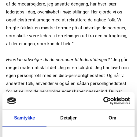
af de medarbejdere, jeg ansatte dengang, har hver især
lederjobs i dag, ovenikøbet i høje stillinger. Her gjorde vi os
også ekstremt umage med at rekruttere de rigtige folk. Vi
brugte faktisk en mindre formue på at udvælge de personer,
som skulle være ledere i forretningen ud fra den betragtning,
at der er ingen, som kan det hele.”
Hvordan udvælger du de personer til lederstillinger?
”Jeg går
meget matematisk til det. Jeg er en talnørd. Jeg har lavet min
egen personprofil med en disc-personlighedstest. Og når vi
ansætter folk, anvender vi også en sådan personlighedstest
for at se, om de personlige egenskaber passer ind. Du har
dine personlige egenskaber, din fremtoning, din måde at være
på og din faglighed sammen med nogle karaktertræk indenfor
ledelse, omhyggelighed og sociale egenskaber.
Samtykke
Detaljer
Om
Tilmeld dig vores
Og hvis du tager fire styk Franker og sætter dem i samme
nyhedsbrev