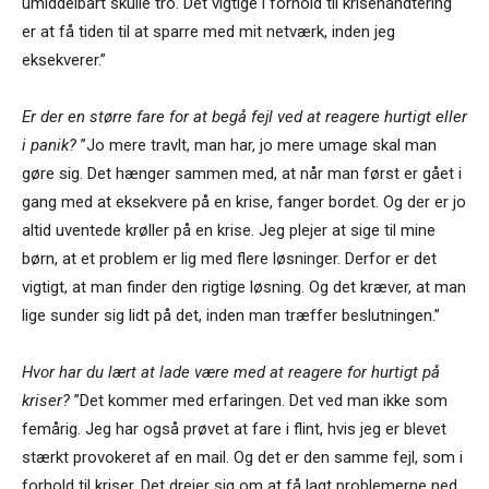
umiddelbart skulle tro. Det vigtige i forhold til krisehåndtering
er at få tiden til at sparre med mit netværk, inden jeg
eksekverer.”
Er der en større fare for at begå fejl ved at reagere hurtigt eller
i panik?
”Jo mere travlt, man har, jo mere umage skal man
gøre sig. Det hænger sammen med, at når man først er gået i
gang med at eksekvere på en krise, fanger bordet. Og der er jo
altid uventede krøller på en krise. Jeg plejer at sige til mine
børn, at et problem er lig med flere løsninger. Derfor er det
vigtigt, at man finder den rigtige løsning. Og det kræver, at man
lige sunder sig lidt på det, inden man træffer beslutningen.”
Hvor har du lært at lade være med at reagere for hurtigt på
kriser?
”Det kommer med erfaringen. Det ved man ikke som
femårig. Jeg har også prøvet at fare i flint, hvis jeg er blevet
stærkt provokeret af en mail. Og det er den samme fejl, som i
forhold til kriser. Det drejer sig om at få lagt problemerne ned,