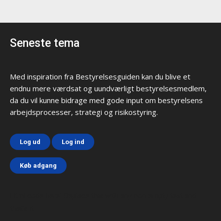
Seneste tema
Med inspiration fra Bestyrelsesguiden kan du blive et
endnu mere værdsat og uundværligt bestyrelsesmedlem,
da du vil kunne bidrage med gode input om bestyrelsens
arbejdsprocesser, strategi og risikostyring.
Log ud
Log ind
Køb adgang
Html code here! Replace this with any non empty text and
that's it.