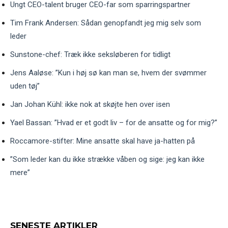
Ungt CEO-talent bruger CEO-far som sparringspartner
Tim Frank Andersen: Sådan genopfandt jeg mig selv som
leder
Sunstone-chef: Træk ikke seksløberen for tidligt
Jens Aaløse: ”Kun i høj sø kan man se, hvem der svømmer
uden tøj”
Jan Johan Kühl: ikke nok at skøjte hen over isen
Yael Bassan: ”Hvad er et godt liv – for de ansatte og for mig?”
Roccamore-stifter: Mine ansatte skal have ja-hatten på
”Som leder kan du ikke strække våben og sige: jeg kan ikke
mere”
SENESTE ARTIKLER