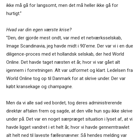
ikke må gå for langsomt, men det må heller ikke gå for
hurtigt.”
Hvad var din egen værste krise?
”Den, der gjorde mest ondt, var med et netværksselskab,
Image Scandinavia, jeg havde midt i 90’erne. Der var vi i en due
diligence-proces med et hollandsk selskab, der hed World
Online. Det havde taget næsten et år, hvor vi var gået alt
igennem i forretningen. Alt var udformet og klart. Ledelsen fra
World Online tog op til Danmark for at skrive under. Der var
købt kransekage og champagne.
Men da vi alle sad ved bordet, tog deres administrerende
direktør aftalen frem og sagde, at den ville hun sgu ikke skrive
under på. Det var en noget særpræget situation i lyset af, at vi
havde ligget vandret i et helt år, hvor vi havde gennemtrawlet
alt helt ned til laveste fællesnævner. Så hendes melding var