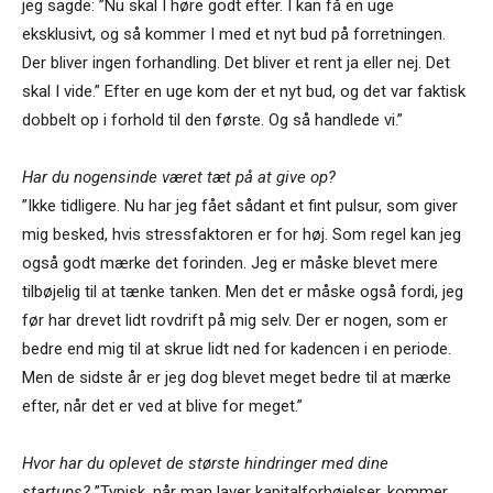
jeg sagde: ”Nu skal I høre godt efter. I kan få en uge
eksklusivt, og så kommer I med et nyt bud på forretningen.
Der bliver ingen forhandling. Det bliver et rent ja eller nej. Det
skal I vide.” Efter en uge kom der et nyt bud, og det var faktisk
dobbelt op i forhold til den første. Og så handlede vi.”
Har du nogensinde været tæt på at give op?
”Ikke tidligere. Nu har jeg fået sådant et fint pulsur, som giver
mig besked, hvis stressfaktoren er for høj. Som regel kan jeg
også godt mærke det forinden. Jeg er måske blevet mere
tilbøjelig til at tænke tanken. Men det er måske også fordi, jeg
før har drevet lidt rovdrift på mig selv. Der er nogen, som er
bedre end mig til at skrue lidt ned for kadencen i en periode.
Men de sidste år er jeg dog blevet meget bedre til at mærke
efter, når det er ved at blive for meget.”
Hvor har du oplevet de største hindringer med dine
startups?
”Typisk, når man laver kapitalforhøjelser, kommer