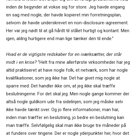
inden de begynder at vokse sig for store. Jeg havde engang
en sag med nogle, der havde kopieret min forretningsplan,
selvom de havde underskrevet en non-disclosure-agreement.
Her var jeg nødt til at gå hårdt til stålet hurtigt og kontant. Men
igen, aldrig hurtigere end man lige tænker den til ende.”
Hvad er de vigtigste redskaber for en iværksætter, der står
midt i en krise?
”Helt fra mine allerførste virksomheder har jeg
altid praktiseret at have nogle folk, et netværk, som har nogle
kvalifikationer, som jeg ikke har. Det har givet mig nogle at
sparre med. Det handler ikke om, at jeg ikke skal træffe
beslutningerne. For det skal jeg. Men nogle gange kommer der
altså nogle guldkorn ude fra sidelinjen, som jeg måske selv
ikke havde tænkt over. Og jo flere informationer, man har,
inden man træffer en beslutning, jo bedre en beslutning kan
man træffe. Selvfølgelig skal man ikke bruge tre måneder på
at fundere over tingene. Der er nogle yderpunkter her, hvor det