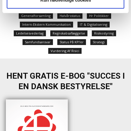
Kun nødvendige cookies
Evaluering Revision
Formandens Opgaver
Generalforsamling
Halvårsstatus
Hr Politikker
Intern-Ekstern Kommunikation
IT & Digitalisering
Ledelsesvederlag
Regnskabsaflæggelse
Risikostyring
Samfundsansvar
Status På KPI'er
Strategi
Vurdering Af Risici
HENT GRATIS E-BOG "SUCCES I
EN DANSK BESTYRELSE"