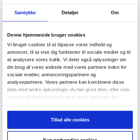
Samtykke
Detaljer
Om
april
Denne hjemmeside bruger cookies
Vi bruger cookies til at tilpasse vores indhold og
annoncer, til at vise dig funktioner til sociale medier og til
ion
Generalforsamling
Besty
at analysere vores trafik. Vi deler også oplysninger om
din brug af vores website med vores partnere inden for
EO
Ekstern Kommunikation
Form
sociale medier, annonceringspartnere og
analysepartnere. Vores partnere kan kombinere disse
data med andre oplysninger, du har givet dem, eller som
de har indsamlet fra din brug af deres tjenester. Du
samtykker til vores cookies, hvis du fortsætter med at
Årsbudget/likviditet
Årsforventning
Bestyr.evaluering
anvende vores hjemmeside.
Bestyrelsens Information
Tillad alle cookies
Bestyrelsens Kompetencer
Bestyrelsesevaluering
Branchetendens
Ekstern Kommunikation
Evaluering Af Ceo