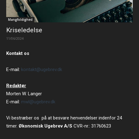
Mangfoldighed
Kriseledelse
11/06/2024
Kontakt os
E-mail:
kontakt@ugebrev.dk
Redaktør
Morten W. Langer
E-mail:
mwl@ugebrev.dk
Vi bestræber os på at besvare henvendelser indenfor 24
timer.
Økonomisk Ugebrev A/S
CVR-nr.: 31760623