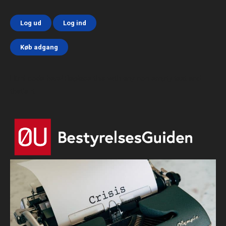
Log ud
Log ind
Køb adgang
Html code here! Replace this with any non empty text and
that's it.