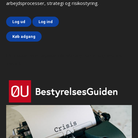
arbejdsprocesser, strategi og risikostyring.
Log ud
Log ind
Køb adgang
Html code here! Replace this with any non empty text and
that's it.