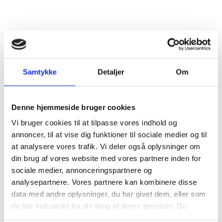
april
Samtykke
Detaljer
Om
ion
Generalforsamling
Besty
Denne hjemmeside bruger cookies
EO
Ekstern Kommunikation
Form
Vi bruger cookies til at tilpasse vores indhold og
annoncer, til at vise dig funktioner til sociale medier og til
at analysere vores trafik. Vi deler også oplysninger om
din brug af vores website med vores partnere inden for
sociale medier, annonceringspartnere og
analysepartnere. Vores partnere kan kombinere disse
Årsbudget/likviditet
Årsforventning
Bestyr.evaluering
data med andre oplysninger, du har givet dem, eller som
Bestyrelsens Information
Bestyrelsens Kompetencer
de har indsamlet fra din brug af deres tjenester. Du
Bestyrelsesevaluering
Branchetendens
samtykker til vores cookies, hvis du fortsætter med at