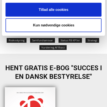
anvende vores hjemmeside.
Ekstern Kommunikation
Evaluering Af Ceo
Tillad alle cookies
Evaluering Revision
Formandens Opgaver
Generalforsamling
Halvårsstatus
Kun nødvendige cookies
Intern-Ekstern Kommunikation
IT & Digitalisering
Ledelsesvederlag
Mangfoldighed
Regnskabsaflæggelse
Risikostyring
Samfundsansvar
Status På KPI'er
Strategi
Vurdering Af Risici
HENT GRATIS E-BOG "SUCCES I
EN DANSK BESTYRELSE"