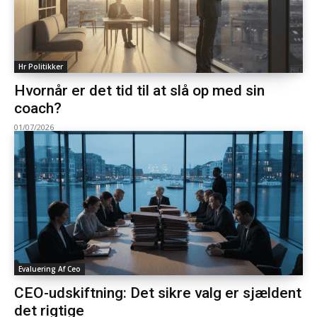
Hr Politikker
Hvornår er det tid til at slå op med sin
coach?
01/07/2026
Evaluering Af Ceo
CEO-udskiftning: Det sikre valg er sjældent
det rigtige