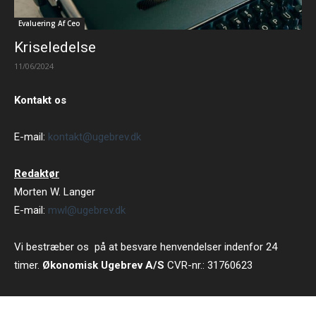
Evaluering Af Ceo
Kriseledelse
11/06/2024
Kontakt os
E-mail:
kontakt@ugebrev.dk
Redaktør
Morten W. Langer
E-mail:
mwl@ugebrev.dk
Vi bestræber os på at besvare henvendelser indenfor 24
timer.
Økonomisk Ugebrev A/S
CVR-nr.: 31760623
Strandvejen 102 B 5 tv, 2900 Hellerup