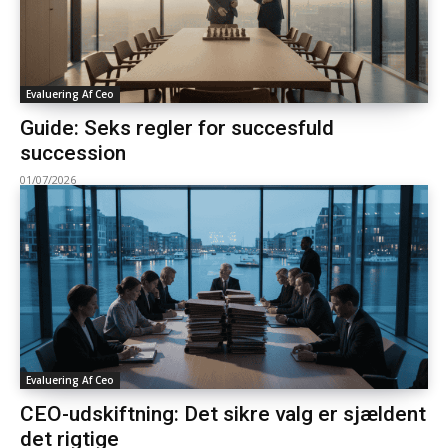
Evaluering Af Ceo
Guide: Seks regler for succesfuld
succession
01/07/2026
Evaluering Af Ceo
CEO-udskiftning: Det sikre valg er sjældent
det rigtige