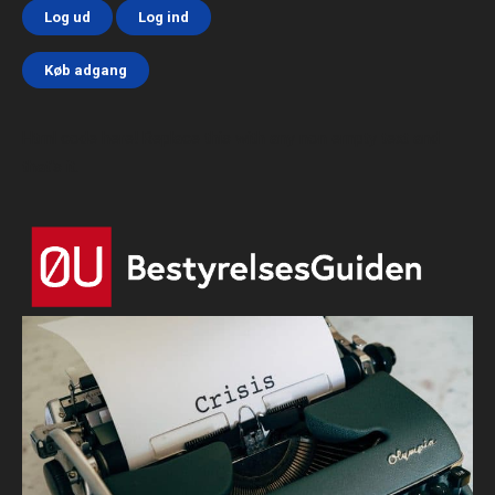
Log ud
Log ind
Køb adgang
Html code here! Replace this with any non empty text and
that's it.