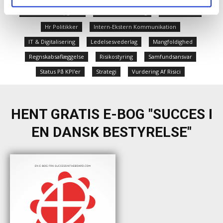
Formandens Opgaver
Generalforsamling
Halvårsstatus
Hr Politikker
Intern-Ekstern Kommunikation
IT & Digitalisering
Ledelsesvederlag
Mangfoldighed
Regnskabsaflæggelse
Risikostyring
Samfundsansvar
Status På KPI'er
Strategi
Vurdering Af Risici
HENT GRATIS E-BOG "SUCCES I
EN DANSK BESTYRELSE"