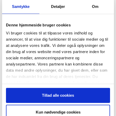
Samtykke
Detaljer
Om
april
Denne hjemmeside bruger cookies
Vi bruger cookies til at tilpasse vores indhold og
annoncer, til at vise dig funktioner til sociale medier og til
at analysere vores trafik. Vi deler også oplysninger om
ion
Generalforsamling
Besty
din brug af vores website med vores partnere inden for
EO
Ekstern Kommunikation
Form
sociale medier, annonceringspartnere og
analysepartnere. Vores partnere kan kombinere disse
data med andre oplysninger, du har givet dem, eller som
de har indsamlet fra din brug af deres tjenester. Du
samtykker til vores cookies, hvis du fortsætter med at
anvende vores hjemmeside.
Årsbudget/likviditet
Årsforventning
Bestyr.evaluering
Tillad alle cookies
Bestyrelsens Information
Bestyrelsens Kompetencer
Bestyrelsesevaluering
Branchetendens
Kun nødvendige cookies
Ekstern Kommunikation
Evaluering Revision