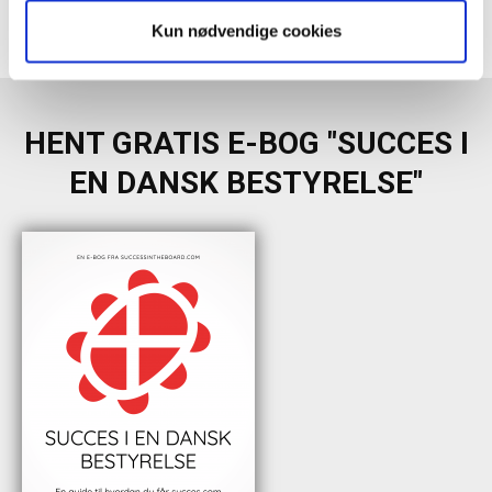
Risikostyring
Samfundsansvar
Status På KPI'er
Strategi
Kun nødvendige cookies
Vurdering Af Risici
HENT GRATIS E-BOG "SUCCES I
EN DANSK BESTYRELSE"