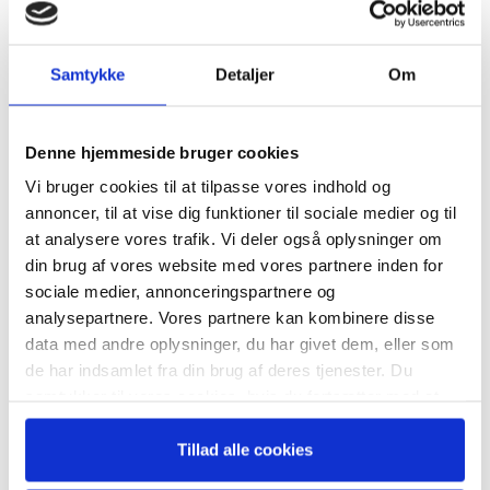
Samtykke
Detaljer
Om
ion
Generalforsamling
Besty
EO
Ekstern Kommunikation
Form
Denne hjemmeside bruger cookies
Vi bruger cookies til at tilpasse vores indhold og
annoncer, til at vise dig funktioner til sociale medier og til
at analysere vores trafik. Vi deler også oplysninger om
din brug af vores website med vores partnere inden for
Årsbudget/likviditet
Årsforventning
Bestyr.evaluering
sociale medier, annonceringspartnere og
Bestyrelsens Information
Bestyrelsens Kompetencer
analysepartnere. Vores partnere kan kombinere disse
Bestyrelsesevaluering
Branchetendens
Evaluering Af Ceo
data med andre oplysninger, du har givet dem, eller som
de har indsamlet fra din brug af deres tjenester. Du
Evaluering Revision
Formandens Opgaver
samtykker til vores cookies, hvis du fortsætter med at
Generalforsamling
Halvårsstatus
Hr Politikker
anvende vores hjemmeside.
Intern-Ekstern Kommunikation
IT & Digitalisering
Tillad alle cookies
Ledelsesvederlag
Mangfoldighed
Regnskabsaflæggelse