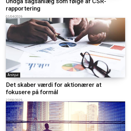
Undgå sagsanlæg som følge af CSR-
rapportering
01/04/2026
Årshjul
Det skaber værdi for aktionærer at
fokusere på formål
27/08/2025