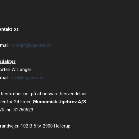
ontakt os
mail:
kontakt@ugebrev.dk
edaktør
orten W. Langer
mail:
mwl@ugebrev.dk
 bestræber os på at besvare henvendelser
denfor 24 timer.
Økonomisk Ugebrev A/S
VR-nr.: 31760623
randvejen 102 B 5 tv, 2900 Hellerup