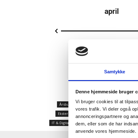
marts
april
ring revision
Generalforsamling
ring af CEO
Ekstern Kommunikation
Samtykke
Denne hjemmeside bruger c
Vi bruger cookies til at tilpas
Årsbudget/likviditet
Årsforventning
B
vores trafik. Vi deler også o
Ekstern Kommunikation
Evaluering Af Ceo
annonceringspartnere og anal
IT & Digitalisering
Ledelsesvederlag
Mang
dem, eller som de har indsaml
anvende vores hjemmeside.