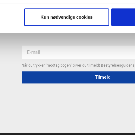
IS E-BOG "SUCCES I EN DANSK B
Kun nødvendige cookies
Når du trykker "modtag bogen" bliver du tilmeldt Bestyrelsesguiden
Tilmeld