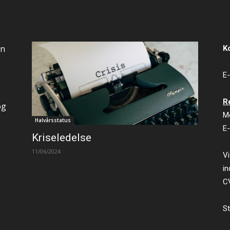
an
K
E-
R
og
M
Halvårsstatus
E-
Kriseledelse
11/06/2024
Vi
in
C
St
ty