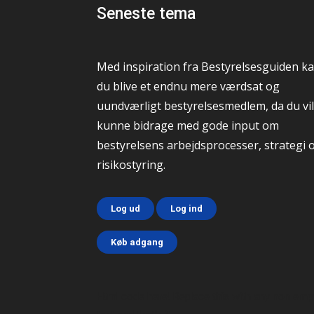
Seneste tema
Med inspiration fra Bestyrelsesguiden k
du blive et endnu mere værdsat og
uundværligt bestyrelsesmedlem, da du vil
kunne bidrage med gode input om
bestyrelsens arbejdsprocesser, strategi 
risikostyring.
Log ud
Log ind
Køb adgang
Html code here! Replace this with any non emp