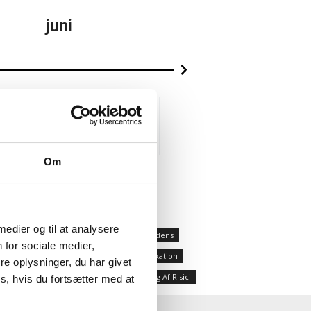
juni
juli
-politikker
Ferie
Om
 medier og til at analysere
Bestyrelsesevaluering
Branchetendens
 for sociale medier,
r Politikker
Intern-Ekstern Kommunikation
e oplysninger, du har givet
tatus På KPI'er
Strategi
Vurdering Af Risici
s, hvis du fortsætter med at