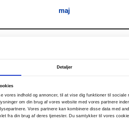
maj
Bestyr. Information
HR
Formandens opgaver
Detaljer
ookies
se vores indhold og annoncer, til at vise dig funktioner til sociale
estyr.evaluering
Bestyrelsens Information
Bestyrelsens Kompetencer
plysninger om din brug af vores website med vores partnere inden
Evaluering Revision
Formandens Opgaver
Generalforsamling
H
ysepartnere. Vores partnere kan kombinere disse data med andr
foldighed
Regnskabsaflæggelse
Risikostyring
Samfundsansvar
S
et fra din brug af deres tjenester. Du samtykker til vores cookie