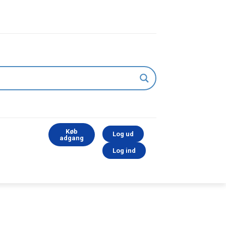
Køb
Log ud
adgang
Log ind