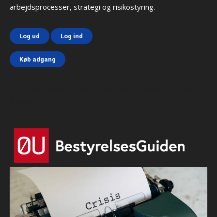
arbejdsprocesser, strategi og risikostyring.
Log ud
Log ind
Køb adgang
Html code here! Replace this with any non empty text and
that's it.