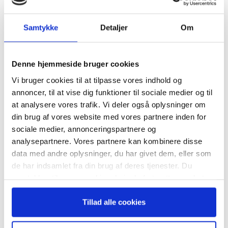
MAL
Samtykke
Detaljer
Om
Tilmeld dig vores
TAGS
Fremhævet på ugebrev.dk
Guide
Ledelse 05/2026
nyhedsbrev
Denne hjemmeside bruger cookies
Ny CEO
Vi bruger cookies til at tilpasse vores indhold og
– og modtag Ole Borchs bog
annoncer, til at vise dig funktioner til sociale medier og til
“Succes i en dansk bestyrelse”
at analysere vores trafik. Vi deler også oplysninger om
din brug af vores website med vores partnere inden for
sociale medier, annonceringspartnere og
analysepartnere. Vores partnere kan kombinere disse
data med andre oplysninger, du har givet dem, eller som
RELATEREDE ARTIKLER
Når du trykker "modtag bogen" bliver du tilmeldt
de har indsamlet fra din brug af deres tjenester. Du
Bestyrelsesguidens ugentlige nyhedsbrev samt
Guide: Seks regler for
samtykker til vores cookies, hvis du fortsætter med at
markedsføring via mail.
succesfuld succession
anvende vores hjemmeside.
Tilmeld
Tillad alle cookies