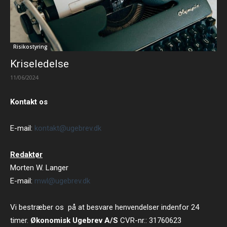
Risikostyring
Kriseledelse
11/06/2024
Kontakt os
E-mail:
kontakt@ugebrev.dk
Redaktør
Morten W. Langer
E-mail:
mwl@ugebrev.dk
Vi bestræber os på at besvare henvendelser indenfor 24
timer.
Økonomisk Ugebrev A/S
CVR-nr.: 31760623