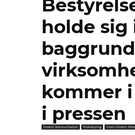
Bestyrels
holde sig 
baggrund
virksomh
kommer i
i pressen
Ekstern Kommunikation
Risikostyring
Intern-Ekstern Ko