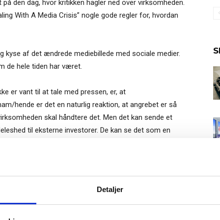
t på den dag, hvor kritikken hagler ned over virksomheden.
ling With A Media Crisis” nogle gode regler for, hvordan
S
sig kyse af det ændrede mediebillede med sociale medier.
 de hele tiden har været.
e er vant til at tale med pressen, er, at
/hende er det en naturlig reaktion, at angrebet er så
 i virksomheden skal håndtere det. Men det kan sende et
deleshed til eksterne investorer. De kan se det som en
sformanden udtaler sig.
lmeld dig vores
r ramt af mediekritik, enkelt: Vær åben og ærlig. Det kan
nyhedsbrev
det, at virksomheden har begået en alvorlig fejl, og man helst
Gratis
Detaljer
et tilfælde gør det allermindst ondt værre, hvis
e-bog
odtag Ole Borchs bog
hurtigere, man kan synke spyttet og erkende sine fejl, jo
et hele ser negativt ud, mens det står på.