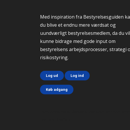
Med inspiration fra Bestyrelsesguiden k
du blive et endnu mere værdsat og
uundværligt bestyrelsesmedlem, da du vil
kunne bidrage med gode input om
bestyrelsens arbejdsprocesser, strategi 
risikostyring.
Log ud
Log ind
Køb adgang
Html code here! Replace this with any non emp
text and that's it.