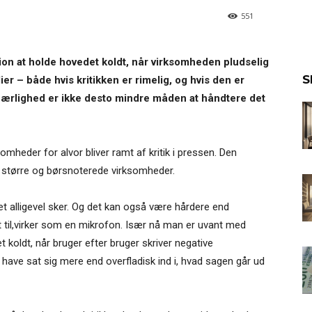
551
ion at holde hovedet koldt, når virksomheden pludselig
S
er – både hvis kritikken er rimelig, og hvis den er
ærlighed er ikke desto mindre måden at håndtere det
mheder for alvor bliver ramt af kritik i pressen. Den
de større og børsnoterede virksomheder.
 alligevel sker. Og det kan også være hårdere end
et til,virker som en mikrofon. Især nå man er uvant med
koldt, når bruger efter bruger skriver negative
ve sat sig mere end overfladisk ind i, hvad sagen går ud