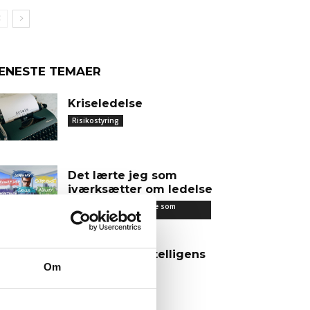
ENESTE TEMAER
Kriseledelse
Risikostyring
Det lærte jeg som
iværksætter om ledelse
Det lærte jeg om ledelse som
iværksætter
AI – Kunstig intelligens
Om
IT & Digitalisering