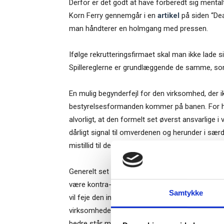
Derfor er det godt at have forberedt sig mental
Korn Ferry gennemgår i en
artikel
på siden “Dea
man håndterer en holmgang med pressen.
Ifølge rekrutteringsfirmaet skal man ikke lade 
Spillereglerne er grundlæggende de samme, som
En mulig begynderfejl for den virksomhed, der ikk
bestyrelsesformanden kommer på banen. For ham
alvorligt, at den formelt set øverst ansvarlige
dårligt signal til omverdenen og herunder i sær
mistillid til den daglige ledelse, når bestyrelse
Ti
Generelt set er rådet til virksomheder, der blive
være kontra-intuitivt, hvis det faktisk er tilfæl
Samtykke
vil feje den ind under gulvtæppet. Men netop i d
– og m
virksomheden lukker sig som sig selv. Altså: Jo 
bedre står man i mediestormen – også selv om d