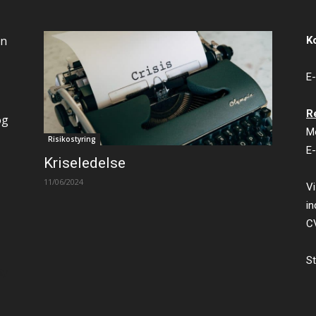
an
K
E-
R
og
M
Risikostyring
E-
Kriseledelse
11/06/2024
Vi
in
C
St
ty