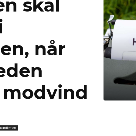
en skal
i
en, når
eden
 modvind
mmunikation