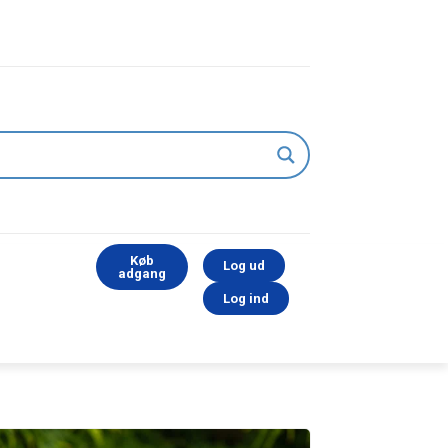
Køb
Log ud
adgang
Log ind