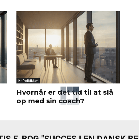
Hr Politikker
Hvornår er det tid til at slå
op med sin coach?
IS E-BOG "SUCCES I EN DANSK B