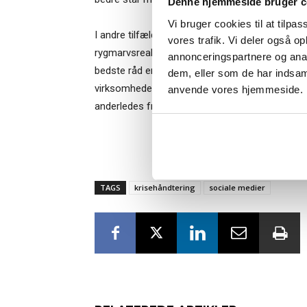
Denne hjemmeside bruger c
“Succes
Vi bruger cookies til at tilpas
I andre tilfælde er kritikken urimelig eller misfor
vores trafik. Vi deler også o
rygmarvsreaktionen være vrede og afvisning. 
annonceringspartnere og anal
bedste råd er stadig tålmodigt at forklare journ
dem, eller som de har indsaml
Når du trykke
virksomheden har gjort, som den har gjort, og 
anvende vores hjemmeside.
Bestyrelsesg
anderledes fremover.
markedsføring
TAGS
krisehåndtering
sociale medier