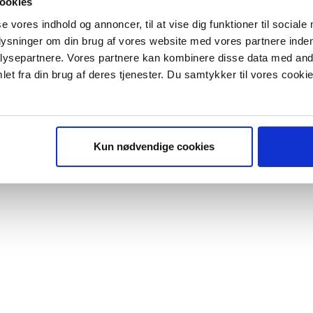
ookies
 i en dansk bestyrelse”
se vores indhold og annoncer, til at vise dig funktioner til sociale
stået, eller virksomhedens fejl er hændelig. I det tilfælde vil
plysninger om din brug af vores website med vores partnere inden
Men igen: Den slags kommer man ingen vegne med. Det
ysepartnere. Vores partnere kan kombinere disse data med andr
alister og vrede borgere på sociale medier, hvorfor
et fra din brug af deres tjenester. Du samtykker til vores cookie
r "modtag bogen" bliver du tilmeldt
herunder at fremhæve, hvad man har lært og vil gøre
uidens ugentlige nyhedsbrev samt
 via mail.
Tilmeld
Sten Thorup Kristensen
Kun nødvendige cookies