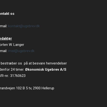
ontakt os
mail:
kontakt@ugebrev.dk
edaktør
orten W. Langer
mail:
mwl@ugebrev.dk
 bestræber os på at besvare henvendelser
denfor 24 timer.
Økonomisk Ugebrev A/S
VR-nr.: 31760623
randvejen 102 B 5 tv, 2900 Hellerup