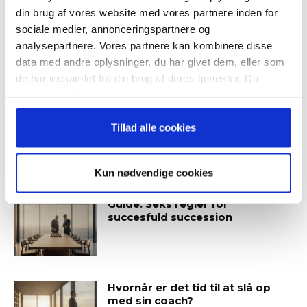
din brug af vores website med vores partnere inden for
sociale medier, annonceringspartnere og
Guide: Fem tegn på, at
analysepartnere. Vores partnere kan kombinere disse
topchefen er på vildspor
data med andre oplysninger, du har givet dem, eller som
Når du trykker "modtag bogen" bliver du tilmeldt
de har indsamlet fra din brug af deres tjenester. Du
Bestyrelsesguidens ugentlige nyhedsbrev samt
samtykker til vores cookies, hvis du fortsætter med at
markedsføring via mail.
anvende vores hjemmeside.
Tilmeld
Tillad alle cookies
Kun nødvendige cookies
SENESTE ARTIKLER
Guide: Seks regler for
succesfuld succession
Hvornår er det tid til at slå op
med sin coach?