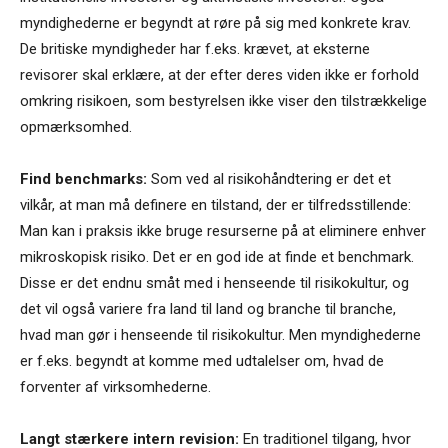
myndighederne er begyndt at røre på sig med konkrete krav.
De britiske myndigheder har f.eks. krævet, at eksterne
revisorer skal erklære, at der efter deres viden ikke er forhold
omkring risikoen, som bestyrelsen ikke viser den tilstrækkelige
opmærksomhed.
Find benchmarks:
Som ved al risikohåndtering er det et
vilkår, at man må definere en tilstand, der er tilfredsstillende:
Man kan i praksis ikke bruge resurserne på at eliminere enhver
mikroskopisk risiko. Det er en god ide at finde et benchmark.
Disse er det endnu småt med i henseende til risikokultur, og
det vil også variere fra land til land og branche til branche,
hvad man gør i henseende til risikokultur. Men myndighederne
er f.eks. begyndt at komme med udtalelser om, hvad de
forventer af virksomhederne.
Langt stærkere intern revision:
En traditionel tilgang, hvor