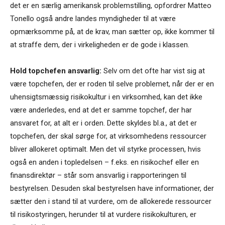
det er en særlig amerikansk problemstilling, opfordrer Matteo
Tonello også andre landes myndigheder til at være
opmærksomme på, at de krav, man sætter op, ikke kommer til
at straffe dem, der i virkeligheden er de gode i klassen.
Hold topchefen ansvarlig:
Selv om det ofte har vist sig at
være topchefen, der er roden til selve problemet, når der er en
uhensigtsmæssig risikokultur i en virksomhed, kan det ikke
være anderledes, end at det er samme topchef, der har
ansvaret for, at alt er i orden. Dette skyldes bl.a., at det er
topchefen, der skal sørge for, at virksomhedens ressourcer
bliver allokeret optimalt. Men det vil styrke processen, hvis
også en anden i topledelsen – f.eks. en risikochef eller en
finansdirektør – står som ansvarlig i rapporteringen til
bestyrelsen. Desuden skal bestyrelsen have informationer, der
sætter den i stand til at vurdere, om de allokerede ressourcer
til risikostyringen, herunder til at vurdere risikokulturen, er