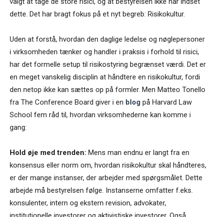
valgt at tage de store risici, og at bestyrelsen ikke har indset
dette. Det har bragt fokus på et nyt begreb: Risikokultur.
Uden at forstå, hvordan den daglige ledelse og nøglepersoner
i virksomheden tænker og handler i praksis i forhold til risici,
har det formelle setup til risikostyring begrænset værdi. Det er
en meget vanskelig disciplin at håndtere en risikokultur, fordi
den netop ikke kan sættes op på formler. Men Matteo Tonello
fra The Conference Board giver i en
blog
på Harvard Law
School fem råd til, hvordan virksomhederne kan komme i
gang:
Hold øje med trenden:
Mens man endnu er langt fra en
konsensus eller norm om, hvordan risikokultur skal håndteres,
er der mange instanser, der arbejder med spørgsmålet. Dette
arbejde må bestyrelsen følge. Instanserne omfatter f.eks.
konsulenter, intern og ekstern revision, advokater,
institutionelle investorer og aktivistiske investorer. Også