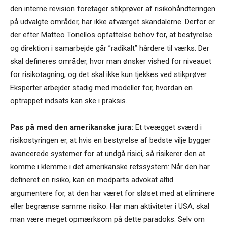
den interne revision foretager stikprøver af risikohåndteringen
på udvalgte områder, har ikke afværget skandalerne. Derfor er
der efter Matteo Tonellos opfattelse behov for, at bestyrelse
og direktion i samarbejde går ”radikalt” hårdere til værks. Der
skal defineres områder, hvor man ønsker vished for niveauet
for risikotagning, og det skal ikke kun tjekkes ved stikprøver.
Eksperter arbejder stadig med modeller for, hvordan en
optrappet indsats kan ske i praksis.
Pas på med den amerikanske jura:
Et tveægget sværd i
risikostyringen er, at hvis en bestyrelse af bedste vilje bygger
avancerede systemer for at undgå risici, så risikerer den at
komme i klemme i det amerikanske retssystem: Når den har
defineret en risiko, kan en modparts advokat altid
argumentere for, at den har været for sløset med at eliminere
eller begrænse samme risiko. Har man aktiviteter i USA, skal
man være meget opmærksom på dette paradoks. Selv om