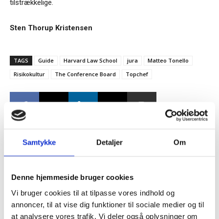
tilstrækkelige.
Sten Thorup Kristensen
TAGS
Guide
Harvard Law School
jura
Matteo Tonello
Risikokultur
The Conference Board
Topchef
Samtykke
Detaljer
Om
Tilmeld dig vores
RELATEREDE ARTIKLER
nyhedsbrev
Denne hjemmeside bruger cookies
Guide: Genopfind den
meningsfulde virksomhed
Vi bruger cookies til at tilpasse vores indhold og
– og modtag Ole Borchs bog
annoncer, til at vise dig funktioner til sociale medier og til
“Succes i en dansk bestyrelse”
at analysere vores trafik. Vi deler også oplysninger om