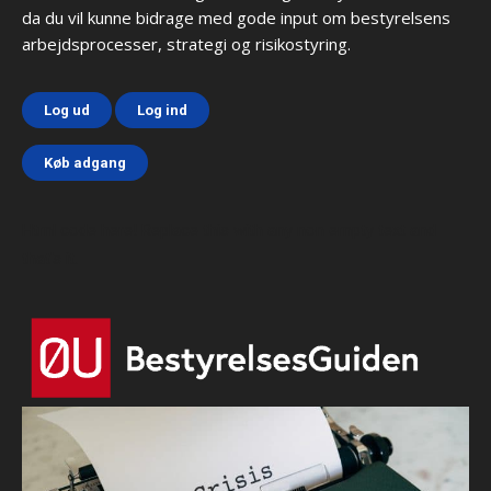
da du vil kunne bidrage med gode input om bestyrelsens
arbejdsprocesser, strategi og risikostyring.
Log ud
Log ind
Køb adgang
Html code here! Replace this with any non empty text and
that's it.