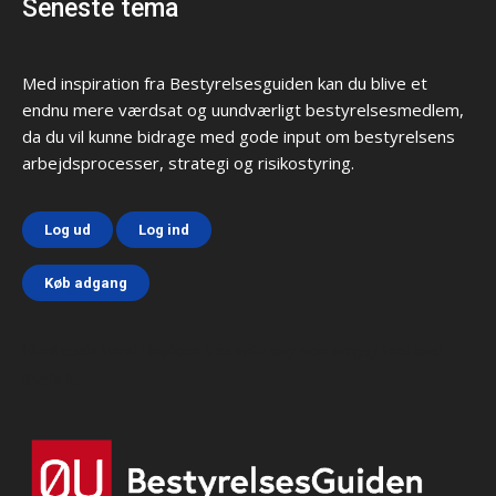
Seneste tema
Med inspiration fra Bestyrelsesguiden kan du blive et
endnu mere værdsat og uundværligt bestyrelsesmedlem,
da du vil kunne bidrage med gode input om bestyrelsens
arbejdsprocesser, strategi og risikostyring.
Log ud
Log ind
Køb adgang
Html code here! Replace this with any non empty text and
that's it.