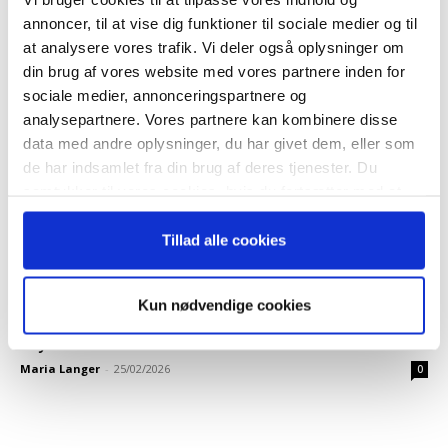
Økonomisk ugebrev
-
18/03/2026
0
annoncer, til at vise dig funktioner til sociale medier og til
at analysere vores trafik. Vi deler også oplysninger om
din brug af vores website med vores partnere inden for
sociale medier, annonceringspartnere og
analysepartnere. Vores partnere kan kombinere disse
data med andre oplysninger, du har givet dem, eller som
de har indsamlet fra din brug af deres tjenester. Du
samtykker til vores cookies, hvis du fortsætter med at
anvende vores hjemmeside.
Tillad alle cookies
Evaluering Af Ceo
Kun nødvendige cookies
Intern opbakning til CEO’en giver ekstra
styrke
Maria Langer
-
25/02/2026
0