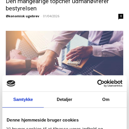
Den mangeårige topchef udmanøvrerer
bestyrelsen
Økonomisk ugebrev
-
01/04/2026
0
Samtykke
Detaljer
Om
Bestyrelsens Strategiarbejde
Topchef og bestyrelse kan sammen booste
Denne hjemmeside bruger cookies
strategiarbejdet
Vi bruger cookies til at tilpasse vores indhold og