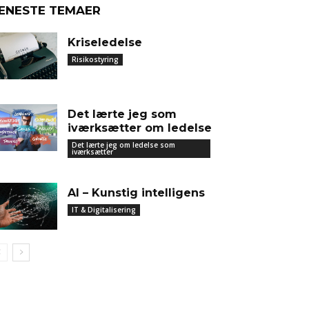
ENESTE TEMAER
Kriseledelse
Risikostyring
Det lærte jeg som
iværksætter om ledelse
Det lærte jeg om ledelse som
iværksætter
AI – Kunstig intelligens
IT & Digitalisering