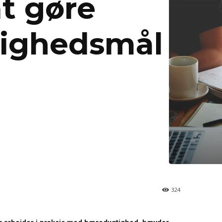
t gøre
ighedsmål
324