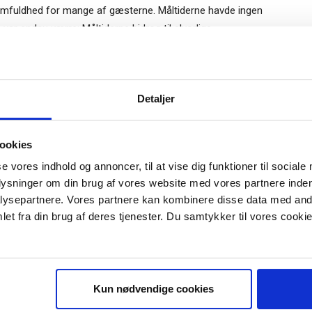
amfuldhed for mange af gæsterne. Måltiderne havde ingen
r endnu værre: Måltiderne bidrog til alvorlige
en Steve Easterbrook, der blev ansat som CEO i 2015,
Detaljer
hed, og ikke mindst gennemgik han leverandørlisten, så
s. Tiltagene er blevet godt modtaget af kunderne, og
. Samtidig er kæden mindre eksponeret for kritik fra
ookies
se vores indhold og annoncer, til at vise dig funktioner til sociale
plysninger om din brug af vores website med vores partnere inden
med noget dårligt ry, og på den måde var det mere op ad
ysepartnere. Vores partnere kan kombinere disse data med andr
eret formål om at ”vi tror, vi gennem sport har en mulighed
et fra din brug af deres tjenester. Du samtykker til vores cookie
sig over opgaven med krum hals. Den indledende analyse
 hidrørte fra råvareforbruget. Så det satte man sig for at
il at anvende plasticaffald fra verdenshavene som
om produktionsmetode.
Kun nødvendige cookies