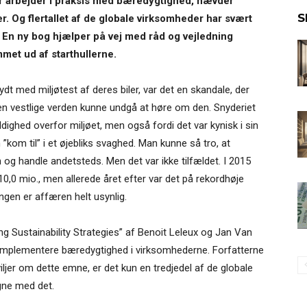
er arbejder i praksis med bæredygtighed, hævder
S
r. Og flertallet af de globale virksomheder har svært
e. En ny bog hjælper på vej med råd og vejledning
met ud af starthullerne.
dt med miljøtest af deres biler, var det en skandale, der
den vestlige verden kunne undgå at høre om den. Snyderiet
gyldighed overfor miljøet, men også fordi det var kynisk i sin
”kom til” i et øjebliks svaghed. Man kunne så tro, at
 og handle andetsteds. Men det var ikke tilfældet. I 2015
 10,0 mio., men allerede året efter var det på rekordhøje
gen er affæren helt usynlig.
g Sustainability Strategies” af Benoit Leleux og Jan Van
l at implementere bæredygtighed i virksomhederne. Forfatterne
iljer om dette emne, er det kun en tredjedel af de globale
gne med det.