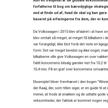
Kun en tredjedel af de globale virksomhed
forfatterne til bog om bæredygtige strategie
ved at finde ud af, hvad de skal og kan gør
baseret på erfaringerne fra dem, der er kom
Da Volkswagen i 2015 blev afsløret i at have sny
blev omtalt så meget, at meget få bilkøbere i 
var forargeligt, ikke blot fordi det viste en lige
form. Det var meget bevidst og ikke noget, man 
bilkøberne ville give Volkswagen en over nakken
faldt koncernens bilsalg ganske vist fra 10,2 til
10,4 mio. På en graf over koncernens omsætnin
Eksemplet bliver fremhævet i den bogen ”Winnin
der Kaaij, der, som titlen siger, er en guide ti
mener, at trods al snakken og de udtalte gode v
virksomheder, der faktisk er kommet nogen ve