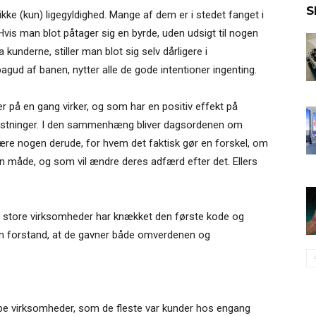
S
ikke (kun) ligegyldighed. Mange af dem er i stedet fanget i
is man blot påtager sig en byrde, uden udsigt til nogen
 kunderne, stiller man blot sig selv dårligere i
gud af banen, nytter alle de gode intentioner ingenting.
er på en gang virker, og som har en positiv effekt på
stninger. I den sammenhæng bliver dagsordenen om
ære nogen derude, for hvem det faktisk gør en forskel, om
n måde, og som vil ændre deres adfærd efter det. Ellers
or store virksomheder har knækket den første kode og
den forstand, at de gavner både omverdenen og
ype virksomheder, som de fleste var kunder hos engang