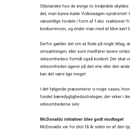
Stilstanden hos de øvrige to tredjedele skyldes 
det, man kunne kalde Volkswagen-syndromet: Hv
væsentlige fordele i form af f.eks. reaktioner fra
konkurrencen, og ender man med at blive kørt ba
Derfor gælder det om at finde på nogle tiltag, d
omsætningen, eller som medfører lavere omko
virksomheders formål også konkret. Der skal v
virksomheden agerer på den ene eller den ande
kan det være lige meget.
I det følgende præsenterer vi nogle cases, hv
fundet bæredygtighedsstrategier, der virker i 
virksomhederne selv.
McDonalds initiativer blev godt modtaget
McDonalds var for blot få år siden en af den t