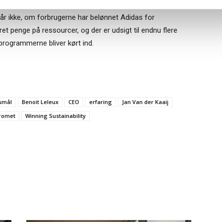
 ikke involverer en rest, når man har stemplet f.eks. en
går ikke, om forbrugerne har belønnet Adidas for
ret penge på ressourcer, og der er udsigt til endnu flere
rogrammerne bliver kørt ind.
smål
Benoit Leleux
CEO
erfaring
Jan Van der Kaaij
romet
Winning Sustainability