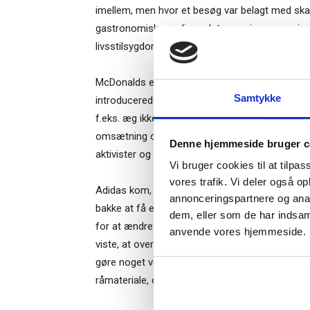
imellem, men hvor et besøg var belagt med sk
gastronomisk værdi, og det ernæringsmæssige va
livsstilsygdomme.
McDonalds er stadig ikke et sundhedstempel, m
Samtykke
introducerede sundere menuer som en valgmulig
f.eks. æg ikke længere kunne komme fra burhøn
omsætning og profitabilitet er igen på vej opad
Denne hjemmeside bruger c
aktivister og politikere.
Vi bruger cookies til at tilpas
vores trafik. Vi deler også o
Adidas kom, i modsætning til McDonalds, ikke 
annonceringspartnere og anal
bakke at få en faktisk merværdi ud af et formul
dem, eller som de har indsaml
for at ændre verden.” Men koncernen kastede 
anvende vores hjemmeside.
viste, at over halvdelen af dens miljøpåvirkning
gøre noget ved. F.eks. udviklede man metoder t
råmateriale, og man introducerede 3D-print s