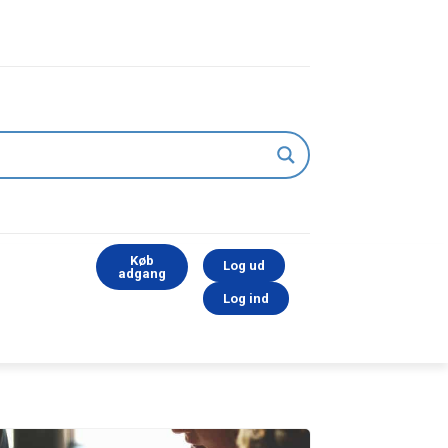
Køb
Log ud
adgang
Log ind