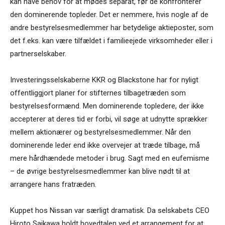
kan have behov for at mødes separat, før de konfronterer
den dominerende topleder. Det er nemmere, hvis nogle af de
andre bestyrelsesmedlemmer har betydelige aktieposter, som
det f.eks. kan være tilfældet i familieejede virksomheder eller i
partnerselskaber.
Investeringsselskaberne KKR og Blackstone har for nyligt
offentliggjort planer for stifternes tilbagetræden som
bestyrelsesformænd. Men dominerende topledere, der ikke
accepterer at deres tid er forbi, vil søge at udnytte sprækker
mellem aktionærer og bestyrelsesmedlemmer. Når den
dominerende leder end ikke overvejer at træde tilbage, må
mere hårdhændede metoder i brug. Sagt med en eufemisme
– de øvrige bestyrelsesmedlemmer kan blive nødt til at
arrangere hans fratræden.
Kuppet hos Nissan var særligt dramatisk. Da selskabets CEO
Hiroto Saikawa holdt hovedtalen ved et arrangement for at