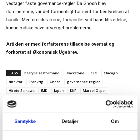
vedtager faste governance-regler. Da Ghosn blev
dominerende, var det formentligt for sent for bestyrelsen at
handle. Men en tidsramme, forhandlet ved hans tiltrædelse,
kunne måske have afværget problemerne.
Artiklen er med forfatterens tilladelse oversat og
forkortet af Økonomisk Ugebrev.
TAGS
bestyrelsesformand
Blackstone
CEO
Chicago
direktør
Frankrig
Ghosn
governance-regler
Hiroto Saikawa
IMD
Japan
KKR
Marcel Ospel
Økonomisk Ugebrev
Paul Strebel
Travis Kalanick
Uber
Whistleblower
Samtykke
Detaljer
Om
Tilmeld dig vores