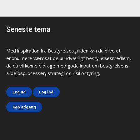
Seneste tema
Med inspiration fra Bestyrelsesguiden kan du blive et
endnu mere værdsat og uundværligt bestyrelsesmedlem,
da du vil kunne bidrage med gode input om bestyrelsens
arbejdsprocesser, strategi og risikostyring.
Log ud
Log ind
Køb adgang
Html code here! Replace this with any non empty text and
that's it.