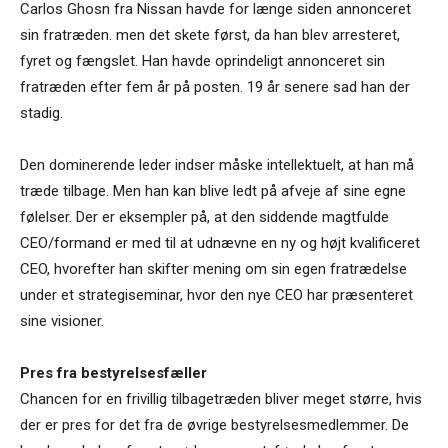
Carlos Ghosn fra Nissan havde for længe siden annonceret
sin fratræden. men det skete først, da han blev arresteret,
fyret og fængslet. Han havde oprindeligt annonceret sin
fratræden efter fem år på posten. 19 år senere sad han der
stadig.
Den dominerende leder indser måske intellektuelt, at han må
træde tilbage. Men han kan blive ledt på afveje af sine egne
følelser. Der er eksempler på, at den siddende magtfulde
CEO/formand er med til at udnævne en ny og højt kvalificeret
CEO, hvorefter han skifter mening om sin egen fratrædelse
under et strategiseminar, hvor den nye CEO har præsenteret
sine visioner.
Pres fra bestyrelsesfæller
Chancen for en frivillig tilbagetræden bliver meget større, hvis
der er pres for det fra de øvrige bestyrelsesmedlemmer. De