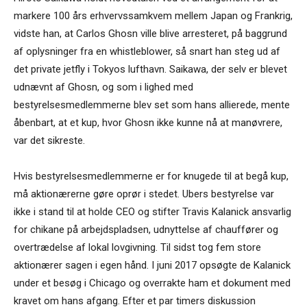
markere 100 års erhvervssamkvem mellem Japan og Frankrig,
vidste han, at Carlos Ghosn ville blive arresteret, på baggrund
af oplysninger fra en whistleblower, så snart han steg ud af
det private jetfly i Tokyos lufthavn. Saikawa, der selv er blevet
udnævnt af Ghosn, og som i lighed med
bestyrelsesmedlemmerne blev set som hans allierede, mente
åbenbart, at et kup, hvor Ghosn ikke kunne nå at manøvrere,
var det sikreste.
Hvis bestyrelsesmedlemmerne er for knugede til at begå kup,
må aktionærerne gøre oprør i stedet. Ubers bestyrelse var
ikke i stand til at holde CEO og stifter Travis Kalanick ansvarlig
for chikane på arbejdspladsen, udnyttelse af chauffører og
overtrædelse af lokal lovgivning. Til sidst tog fem store
aktionærer sagen i egen hånd. I juni 2017 opsøgte de Kalanick
under et besøg i Chicago og overrakte ham et dokument med
kravet om hans afgang. Efter et par timers diskussion