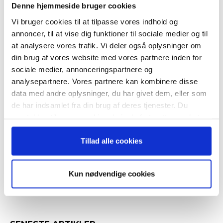
nyhedsbrev
Denne hjemmeside bruger cookies
Vi bruger cookies til at tilpasse vores indhold og
– og modtag Ole Borchs bog
annoncer, til at vise dig funktioner til sociale medier og til
RELATEREDE ARTIKLER
“Succes i en dansk bestyrelse”
at analysere vores trafik. Vi deler også oplysninger om
din brug af vores website med vores partnere inden for
Guide: Seks regler for
succesfuld succession
sociale medier, annonceringspartnere og
analysepartnere. Vores partnere kan kombinere disse
data med andre oplysninger, du har givet dem, eller som
Når du trykker "modtag bogen" bliver du tilmeldt
de har indsamlet fra din brug af deres tjenester. Du
Bestyrelsesguidens ugentlige nyhedsbrev samt
samtykker til vores cookies, hvis du fortsætter med at
markedsføring via mail.
Hvornår er det tid til at slå op
anvende vores hjemmeside.
med sin coach?
Tilmeld
Tillad alle cookies
Kun nødvendige cookies