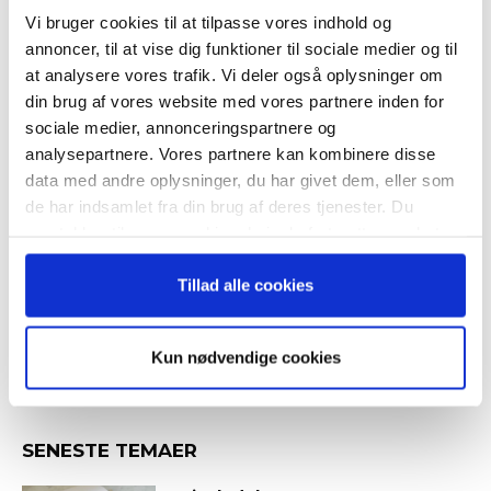
succesfuld succession
Vi bruger cookies til at tilpasse vores indhold og
– og modtag Ole Borchs bog
annoncer, til at vise dig funktioner til sociale medier og til
“Succes i en dansk bestyrelse”
at analysere vores trafik. Vi deler også oplysninger om
din brug af vores website med vores partnere inden for
sociale medier, annonceringspartnere og
Hvornår er det tid til at slå op
med sin coach?
analysepartnere. Vores partnere kan kombinere disse
data med andre oplysninger, du har givet dem, eller som
Når du trykker "modtag bogen" bliver du tilmeldt
de har indsamlet fra din brug af deres tjenester. Du
Bestyrelsesguidens ugentlige nyhedsbrev samt
samtykker til vores cookies, hvis du fortsætter med at
markedsføring via mail.
anvende vores hjemmeside.
Guide: Genopfind den
Tilmeld
meningsfulde virksomhed
Tillad alle cookies
Kun nødvendige cookies
SENESTE TEMAER