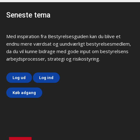
Seneste tema
Med inspiration fra Bestyrelsesguiden kan du blive et
endnu mere værdsat og uundværligt bestyrelsesmedlem,
da du vil kunne bidrage med gode input om bestyrelsens
arbejdsprocesser, strategi og risikostyring.
Log ud
Log ind
Køb adgang
Html code here! Replace this with any non empty text and
that's it.