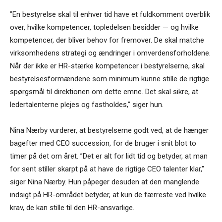
”En bestyrelse skal til enhver tid have et fuldkomment overblik
over, hvilke kompetencer, topledelsen besidder — og hvilke
kompetencer, der bliver behov for fremover. De skal matche
virksomhedens strategi og ændringer i omverdensforholdene.
Når der ikke er HR-stærke kompetencer i bestyrelserne, skal
bestyrelsesformændene som minimum kunne stille de rigtige
spørgsmål til direktionen om dette emne. Det skal sikre, at
ledertalenterne plejes og fastholdes,” siger hun.
Nina Nærby vurderer, at bestyrelserne godt ved, at de hænger
bagefter med CEO succession, for de bruger i snit blot to
timer på det om året. ”Det er alt for lidt tid og betyder, at man
for sent stiller skarpt på at have de rigtige CEO talenter klar,”
siger Nina Nærby. Hun påpeger desuden at den manglende
indsigt på HR-området betyder, at kun de færreste ved hvilke
krav, de kan stille til den HR-ansvarlige.