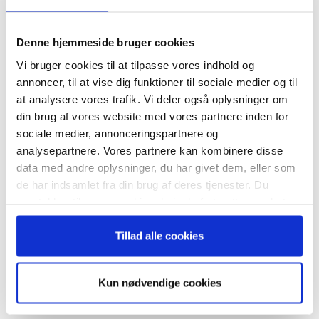
Tilmeld dig vores
nyhedsbrev
Denne hjemmeside bruger cookies
Vi bruger cookies til at tilpasse vores indhold og
– og modtag Ole Borchs bog
annoncer, til at vise dig funktioner til sociale medier og til
“Succes i en dansk bestyrelse”
at analysere vores trafik. Vi deler også oplysninger om
din brug af vores website med vores partnere inden for
RELATEREDE ARTIKLER
sociale medier, annonceringspartnere og
analysepartnere. Vores partnere kan kombinere disse
Guide: Seks regler for
succesfuld succession
data med andre oplysninger, du har givet dem, eller som
Når du trykker "modtag bogen" bliver du tilmeldt
de har indsamlet fra din brug af deres tjenester. Du
Bestyrelsesguidens ugentlige nyhedsbrev samt
samtykker til vores cookies, hvis du fortsætter med at
markedsføring via mail.
anvende vores hjemmeside.
Tilmeld
Tillad alle cookies
Hvornår er det tid til at slå op
med sin coach?
Kun nødvendige cookies