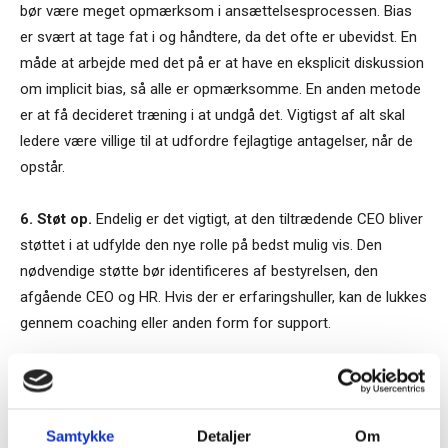
bør være meget opmærksom i ansættelsesprocessen. Bias
er svært at tage fat i og håndtere, da det ofte er ubevidst. En
måde at arbejde med det på er at have en eksplicit diskussion
om implicit bias, så alle er opmærksomme. En anden metode
er at få decideret træning i at undgå det. Vigtigst af alt skal
ledere være villige til at udfordre fejlagtige antagelser, når de
opstår.
6. Støt op.
Endelig er det vigtigt, at den tiltrædende CEO bliver
støttet i at udfylde den nye rolle på bedst mulig vis. Den
nødvendige støtte bør identificeres af bestyrelsen, den
afgående CEO og HR. Hvis der er erfaringshuller, kan de lukkes
gennem coaching eller anden form for support.
Morten W. Langer
Samtykke
Detaljer
Om
TAGS
CEO profiler
mangfoldighed
Spencer Stuart