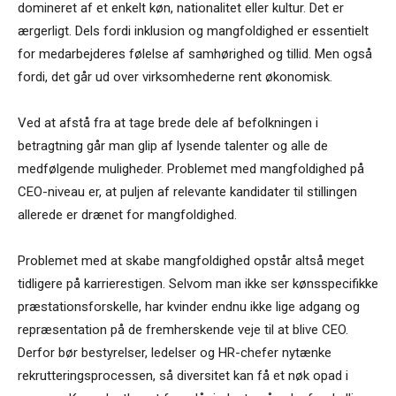
domineret af et enkelt køn, nationalitet eller kultur. Det er
ærgerligt. Dels fordi inklusion og mangfoldighed er essentielt
for medarbejderes følelse af samhørighed og tillid. Men også
fordi, det går ud over virksomhederne rent økonomisk.
Ved at afstå fra at tage brede dele af befolkningen i
betragtning går man glip af lysende talenter og alle de
medfølgende muligheder. Problemet med mangfoldighed på
CEO-niveau er, at puljen af relevante kandidater til stillingen
allerede er drænet for mangfoldighed.
Problemet med at skabe mangfoldighed opstår altså meget
tidligere på karrierestigen. Selvom man ikke ser kønsspecifikke
præstationsforskelle, har kvinder endnu ikke lige adgang og
repræsentation på de fremherskende veje til at blive CEO.
Derfor bør bestyrelser, ledelser og HR-chefer nytænke
rekrutteringsprocessen, så diversitet kan få et nøk opad i