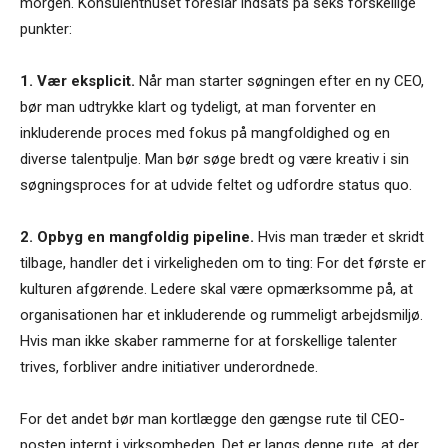
morgen. Konsulenthuset foreslår indsats på seks forskellige
punkter:
1. Vær eksplicit.
Når man starter søgningen efter en ny CEO,
bør man udtrykke klart og tydeligt, at man forventer en
inkluderende proces med fokus på mangfoldighed og en
diverse talentpulje. Man bør søge bredt og være kreativ i sin
søgningsproces for at udvide feltet og udfordre status quo.
2. Opbyg en mangfoldig pipeline.
Hvis man træder et skridt
tilbage, handler det i virkeligheden om to ting: For det første er
kulturen afgørende. Ledere skal være opmærksomme på, at
organisationen har et inkluderende og rummeligt arbejdsmiljø.
Hvis man ikke skaber rammerne for at forskellige talenter
trives, forbliver andre initiativer underordnede.
For det andet bør man kortlægge den gængse rute til CEO-
posten internt i virksomheden. Det er langs denne rute, at der