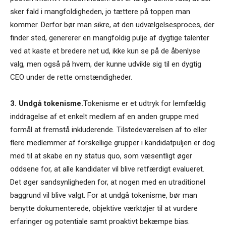
sker fald i mangfoldigheden, jo tættere på toppen man
kommer. Derfor bør man sikre, at den udvælgelsesproces, der
finder sted, genererer en mangfoldig pulje af dygtige talenter
ved at kaste et bredere net ud, ikke kun se på de åbenlyse
valg, men også på hvem, der kunne udvikle sig til en dygtig
CEO under de rette omstændigheder.
3. Undgå tokenisme.
Tokenisme er et udtryk for lemfældig
inddragelse af et enkelt medlem af en anden gruppe med
formål at fremstå inkluderende. Tilstedeværelsen af to eller
flere medlemmer af forskellige grupper i kandidatpuljen er dog
med til at skabe en ny status quo, som væsentligt øger
oddsene for, at alle kandidater vil blive retfærdigt evalueret.
Det øger sandsynligheden for, at nogen med en utraditionel
baggrund vil blive valgt. For at undgå tokenisme, bør man
benytte dokumenterede, objektive værktøjer til at vurdere
erfaringer og potentiale samt proaktivt bekæmpe bias.