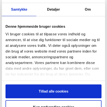
TAGS
erfaring
Guide
kontrolmekanismer
kultur
Samtykke
Detaljer
Om
kulturforandring
kutymer
organisation
PwC
Tilmeld dig vores
Strategy + business
USA
vaner
Virksomheden
nyhedsbrev
virksomhedskulturen
Denne hjemmeside bruger cookies
Vi bruger cookies til at tilpasse vores indhold og
– og modtag Ole Borchs bog
annoncer, til at vise dig funktioner til sociale medier og til
“Succes i en dansk bestyrelse”
at analysere vores trafik. Vi deler også oplysninger om
din brug af vores website med vores partnere inden for
sociale medier, annonceringspartnere og
analysepartnere. Vores partnere kan kombinere disse
RELATEREDE ARTIKLER
data med andre oplysninger, du har givet dem, eller som
Når du trykker "modtag bogen" bliver du tilmeldt
de har indsamlet fra din brug af deres tjenester. Du
Guide: Genopfind den
Bestyrelsesguidens ugentlige nyhedsbrev samt
samtykker til vores cookies, hvis du fortsætter med at
meningsfulde virksomhed
markedsføring via mail.
anvende vores hjemmeside.
Tilmeld
Tillad alle cookies
Guide: Fem tegn på, at
Kun nødvendige cookies