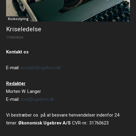
Risikostyring
Kriseledelse
11/06/2024
Kontakt os
E-mail:
kontakt@ugebrev.dk
Redaktør
Morten W. Langer
E-mail:
mwl@ugebrev.dk
Vi bestræber os på at besvare henvendelser indenfor 24
timer.
Økonomisk Ugebrev A/S
CVR-nr.: 31760623