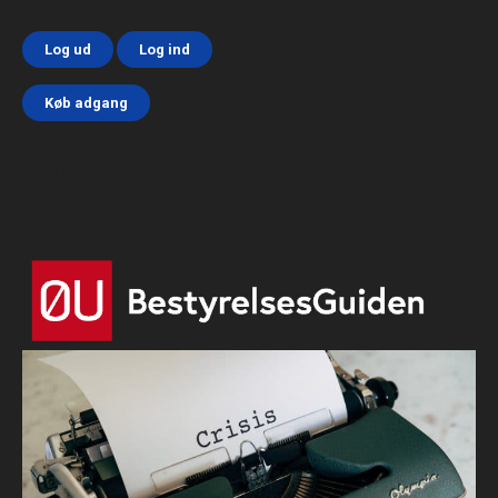
Log ud
Log ind
Køb adgang
Html code here! Replace this with any non empty text and
that's it.