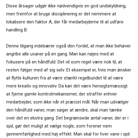
Disse årsager udgør ikke nødvendigvis en god undskyldning,
men fremfor at bruge disciplinering er det nemmere at
lokalisere den faktor A, der får medarbejderne til at udføre
handling B.
Denne tilgang indebærer også den fordel, at man ikke behøver
angribe alle uvaner på en gang. Man kan nøjes med at
fokusere på en håndfuld. Det vil som regel være nok til, at
resten følger med af sig selv. Et eksempel er, hvis man ønsker
at flytte kulturen fra at være stærkt regelbundet til at være
mere kreativ og innovativ. Da kan det være hensigtsmæssigt
at fjerne gamle kontrolmekanismer, der straffer enhver
medarbejder, som ikke når et præcist mål. Når man udvælger
den håndfuld vaner, man søger at ændre, skal man tænke
over det en ekstra gang. Det begrænsede antal vaner, der er i
spil, gør det muligt at vælge nogle, som forener nem
gennemførlighed med høj effekt. Man skal for hver vane i spil