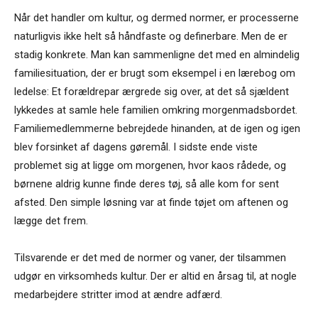
Når det handler om kultur, og dermed normer, er processerne
naturligvis ikke helt så håndfaste og definerbare. Men de er
stadig konkrete. Man kan sammenligne det med en almindelig
familiesituation, der er brugt som eksempel i en lærebog om
ledelse: Et forældrepar ærgrede sig over, at det så sjældent
lykkedes at samle hele familien omkring morgenmadsbordet.
Familiemedlemmerne bebrejdede hinanden, at de igen og igen
blev forsinket af dagens gøremål. I sidste ende viste
problemet sig at ligge om morgenen, hvor kaos rådede, og
børnene aldrig kunne finde deres tøj, så alle kom for sent
afsted. Den simple løsning var at finde tøjet om aftenen og
lægge det frem.
Tilsvarende er det med de normer og vaner, der tilsammen
udgør en virksomheds kultur. Der er altid en årsag til, at nogle
medarbejdere stritter imod at ændre adfærd.