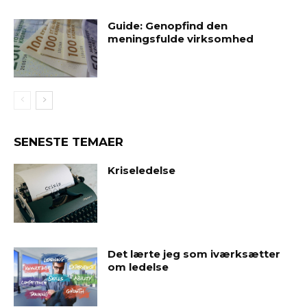
Guide: Genopfind den
meningsfulde virksomhed
SENESTE TEMAER
Kriseledelse
Det lærte jeg som iværksætter
om ledelse