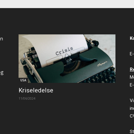
an
K
E-
R
og
M
USA
E-
Kriseledelse
11/06/2024
Vi
in
C
St