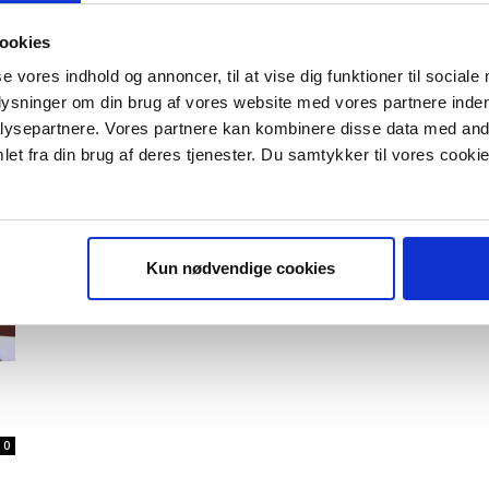
De afgørende vaner, der ændrer
virksomhedskulturen
ookies
Morten W. Langer
-
25/01/2019
0
se vores indhold og annoncer, til at vise dig funktioner til sociale
plysninger om din brug af vores website med vores partnere inden
ysepartnere. Vores partnere kan kombinere disse data med andr
0
et fra din brug af deres tjenester. Du samtykker til vores cookie
Kun nødvendige cookies
0