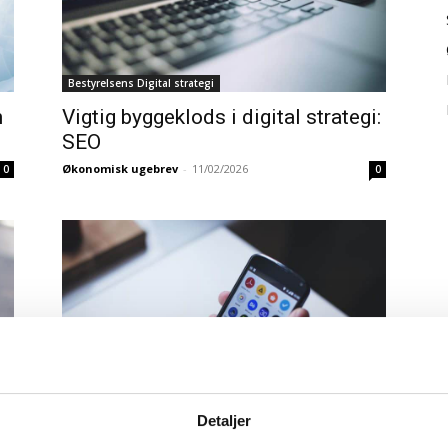
Bestyrelsens Digital strategi
n
Vigtig byggeklods i digital strategi:
SEO
Økonomisk ugebrev
-
11/02/2026
0
0
Detaljer
Praktisk Bestyrelsesarbejde