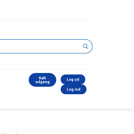
Køb
Log ud
adgang
Log ind