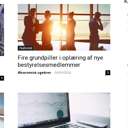
K
Featured
Fire grundpiller i oplæring af nye
bestyrelsesmedlemmer
Økonomisk ugebrev
-
06/05/2026
0
0