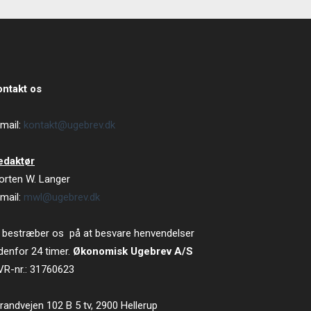
ontakt os
mail:
kontakt@ugebrev.dk
edaktør
orten W. Langer
mail:
mwl@ugebrev.dk
 bestræber os på at besvare henvendelser
denfor 24 timer.
Økonomisk Ugebrev A/S
VR-nr.: 31760623
randvejen 102 B 5 tv, 2900 Hellerup