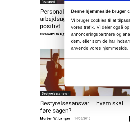
Featured
Personalegoder: 4 dages
Denne hjemmeside bruger c
arbejdsuge ikke nødvendigvis
Vi bruger cookies til at tilpas
positivt
vores trafik. Vi deler også o
annonceringspartnere og anal
Økonomisk ugebrev
-
21/01/2026
dem, eller som de har indsaml
anvende vores hjemmeside.
Bestyrelsesansvar
Bestyrelsesansvar – hvem skal
føre sagen?
Morten W. Langer
-
14/06/2013