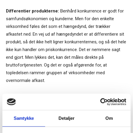
Differentier produkterne:
Benhård konkurrence er godt for
samfundsøkonomien og kunderne. Men for den enkelte
virksomhed føles det som et hængedynd, der trækker
afkastet ned. En vej ud af hængedyndet er at differentiere sit
produkt, så det ikke helt ligner konkurrenternes, og så det hele
ikke kun handler om priskonkurrence. Det er nemmere sagt
end gjort. Men lykkes det, kan det måles direkte på
bruttofortjenesten. Og det er også afgørende for, at
topledelsen rammer gruppen af virksomheder med
overnormale afkast.
TAGS
menneskelige og sociale faktorer i strategiarbejdet
strategiens sociale forhindringer
Samtykke
Detaljer
Om
Tilmeld dig vores