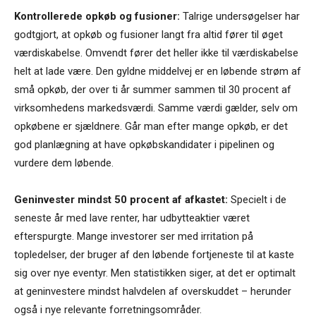
Kontrollerede opkøb og fusioner:
Talrige undersøgelser har
godtgjort, at opkøb og fusioner langt fra altid fører til øget
værdiskabelse. Omvendt fører det heller ikke til værdiskabelse
helt at lade være. Den gyldne middelvej er en løbende strøm af
små opkøb, der over ti år summer sammen til 30 procent af
virksomhedens markedsværdi. Samme værdi gælder, selv om
opkøbene er sjældnere. Går man efter mange opkøb, er det
god planlægning at have opkøbskandidater i pipelinen og
vurdere dem løbende.
Geninvester mindst 50 procent af afkastet:
Specielt i de
seneste år med lave renter, har udbytteaktier været
efterspurgte. Mange investorer ser med irritation på
topledelser, der bruger af den løbende fortjeneste til at kaste
sig over nye eventyr. Men statistikken siger, at det er optimalt
at geninvestere mindst halvdelen af overskuddet – herunder
også i nye relevante forretningsområder.