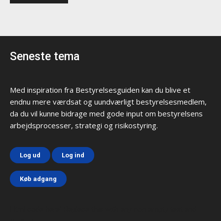
Seneste tema
Med inspiration fra Bestyrelsesguiden kan du blive et
endnu mere værdsat og uundværligt bestyrelsesmedlem,
da du vil kunne bidrage med gode input om bestyrelsens
arbejdsprocesser, strategi og risikostyring.
Log ud
Log ind
Køb adgang
Html code here! Replace this with any non empty text and