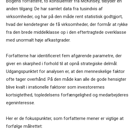
Bogens forfattere, to konsulenter fra McKinsey, tilbyder en
anden tilgang: De har samlet data fra tusindvis af
virksomheder, og har på den måde rent statistisk godtgjort,
hvad der kendetegner de få virksomheder, der formår at rykke
fra den brede middelklasse op i den eftertragtede overklasse
med unormalt høje afkastgrader.
Forfatterne har identificeret fem afgørende parametre, der
giver en skarphed i forhold til at opnå strategiske delmål.
Udgangspunktet for analysen er, at den menneskelige faktor
ofte tager overhånd. På den måde kan alle de gode hensigter
blive kvalt i irrationelle faktorer som investorernes
kortsigtethed, topledelsens forfængelighed og medarbejderes
egeninteresse.
Her er de fokuspunkter, som forfatterne mener er vigtige at
forfølge målrettet: