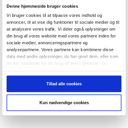
nyhedsbrev
Denne hjemmeside bruger cookies
Vi bruger cookies til at tilpasse vores indhold og
– og modtag Ole Borchs bog
annoncer, til at vise dig funktioner til sociale medier og til
“Succes i en dansk bestyrelse”
RELATEREDE ARTIKLER
at analysere vores trafik. Vi deler også oplysninger om
din brug af vores website med vores partnere inden for
Guide: Fem tegn på, at
sociale medier, annonceringspartnere og
topchefen er på vildspor
analysepartnere. Vores partnere kan kombinere disse
data med andre oplysninger, du har givet dem, eller som
Når du trykker "modtag bogen" bliver du tilmeldt
de har indsamlet fra din brug af deres tjenester. Du
Bestyrelsesguidens ugentlige nyhedsbrev samt
samtykker til vores cookies, hvis du fortsætter med at
markedsføring via mail.
Topchef og bestyrelse kan
anvende vores hjemmeside.
sammen booste
Tilmeld
Tillad alle cookies
strategiarbejdet
Kun nødvendige cookies