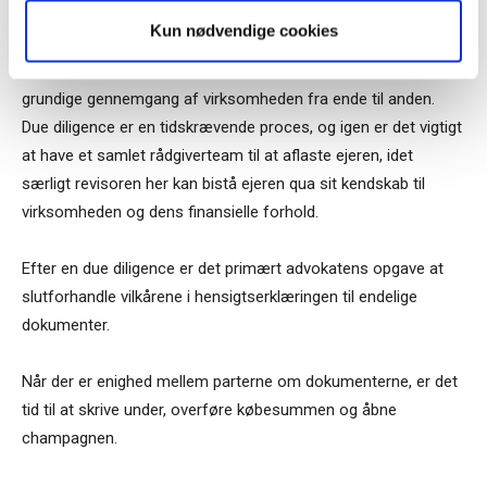
konkret for ejeren, og efter de endelige bud og forhandling af
Kun nødvendige cookies
hensigtserklæringer, som beskriver vilkårene, er det tid til due
diligence. Due diligence betyder købers og dennes rådgiveres
grundige gennemgang af virksomheden fra ende til anden.
Due diligence er en tidskrævende proces, og igen er det vigtigt
at have et samlet rådgiverteam til at aflaste ejeren, idet
særligt revisoren her kan bistå ejeren qua sit kendskab til
virksomheden og dens finansielle forhold.
Efter en due diligence er det primært advokatens opgave at
slutforhandle vilkårene i hensigtserklæringen til endelige
dokumenter.
Når der er enighed mellem parterne om dokumenterne, er det
tid til at skrive under, overføre købesummen og åbne
champagnen.