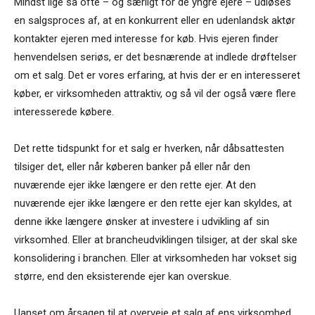
Mindst lige så ofte – og særligt for de yngre ejere – udløses
en salgsproces af, at en konkurrent eller en udenlandsk aktør
kontakter ejeren med interesse for køb. Hvis ejeren finder
henvendelsen seriøs, er det besnærende at indlede drøftelser
om et salg. Det er vores erfaring, at hvis der er en interesseret
køber, er virksomheden attraktiv, og så vil der også være flere
interesserede købere.
Det rette tidspunkt for et salg er hverken, når dåbsattesten
tilsiger det, eller når køberen banker på eller når den
nuværende ejer ikke længere er den rette ejer. At den
nuværende ejer ikke længere er den rette ejer kan skyldes, at
denne ikke længere ønsker at investere i udvikling af sin
virksomhed. Eller at brancheudviklingen tilsiger, at der skal ske
konsolidering i branchen. Eller at virksomheden har vokset sig
større, end den eksisterende ejer kan overskue.
Uanset om årsagen til at overveje et salg af ens virksomhed