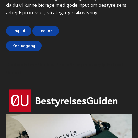
da du vil kunne bidrage med gode input om bestyrelsens
arbejdsprocesser, strategi og risikostyring.
Log ud
Log ind
Køb adgang
Html code here! Replace this with any non empty text and
that's it.