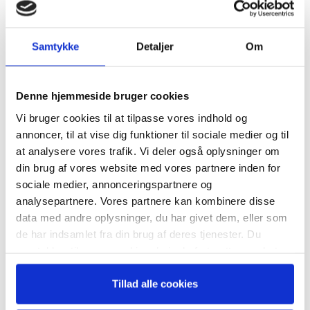
På mødet med de potentielle købere er det ejeren selv eller
Samtykke
Detaljer
Om
virksomhedens ledelse, som skal præsentere virksomheden
Tilmeld dig vores
for de potentielle købere, ligesom der skal drøftes synergier
nyhedsbrev
mellem de to parter og det fælles udviklingspotentiale.
Denne hjemmeside bruger cookies
Vi bruger cookies til at tilpasse vores indhold og
Det er i høj grad også de potentielle købere, som skal sælge
– og modtag Ole Borchs bog
annoncer, til at vise dig funktioner til sociale medier og til
sig selv til ejeren. Køberne kan være i konkurrence, og der
“Succes i en dansk bestyrelse”
at analysere vores trafik. Vi deler også oplysninger om
bliver ikke en handel uden god kemi mellem parterne.
din brug af vores website med vores partnere inden for
sociale medier, annonceringspartnere og
Baseret på mødet og efterfølgende samtaler afgiver de
analysepartnere. Vores partnere kan kombinere disse
potentielle købere deres endelige bud på virksomheden, og
data med andre oplysninger, du har givet dem, eller som
igen udarbejder rådgiveren et beslutningsoplæg til ejeren
Når du trykker "modtag bogen" bliver du tilmeldt
de har indsamlet fra din brug af deres tjenester. Du
Bestyrelsesguidens ugentlige nyhedsbrev samt
vedrørende den videre proces.
samtykker til vores cookies, hvis du fortsætter med at
markedsføring via mail.
anvende vores hjemmeside.
Tilmeld
Due diligence og forhandlinger
Tillad alle cookies
Salget af virksomheden bliver efterhånden mere og mere