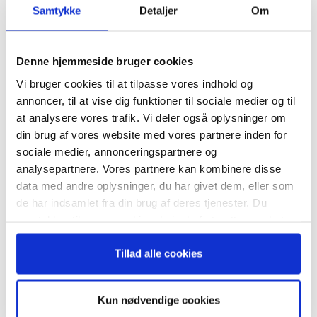
Samtykke
Detaljer
Om
TAGS
Diversitet
Fremhævet på ugebrev.dk
inklusion
Tilmeld dig vores
mangfoldighed
nyhedsbrev
Denne hjemmeside bruger cookies
Vi bruger cookies til at tilpasse vores indhold og
– og modtag Ole Borchs bog
annoncer, til at vise dig funktioner til sociale medier og til
“Succes i en dansk bestyrelse”
at analysere vores trafik. Vi deler også oplysninger om
din brug af vores website med vores partnere inden for
sociale medier, annonceringspartnere og
RELATEREDE ARTIKLER
analysepartnere. Vores partnere kan kombinere disse
data med andre oplysninger, du har givet dem, eller som
Guide: Seks regler for
Når du trykker "modtag bogen" bliver du tilmeldt
de har indsamlet fra din brug af deres tjenester. Du
succesfuld succession
Bestyrelsesguidens ugentlige nyhedsbrev samt
samtykker til vores cookies, hvis du fortsætter med at
markedsføring via mail.
anvende vores hjemmeside.
Tilmeld
Tillad alle cookies
Hvornår er det tid til at slå op
med sin coach?
Kun nødvendige cookies