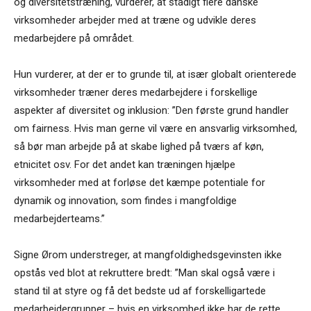
og diversitetstræning, vurderer, at stadigt flere danske
virksomheder arbejder med at træne og udvikle deres
medarbejdere på området.
Hun vurderer, at der er to grunde til, at især globalt orienterede
virksomheder træner deres medarbejdere i forskellige
aspekter af diversitet og inklusion: ”Den første grund handler
om fairness. Hvis man gerne vil være en ansvarlig virksomhed,
så bør man arbejde på at skabe lighed på tværs af køn,
etnicitet osv. For det andet kan træningen hjælpe
virksomheder med at forløse det kæmpe potentiale for
dynamik og innovation, som findes i mangfoldige
medarbejderteams.”
Signe Ørom understreger, at mangfoldighedsgevinsten ikke
opstås ved blot at rekruttere bredt: ”Man skal også være i
stand til at styre og få det bedste ud af forskelligartede
medarbejdergrupper – hvis en virksomhed ikke har de rette