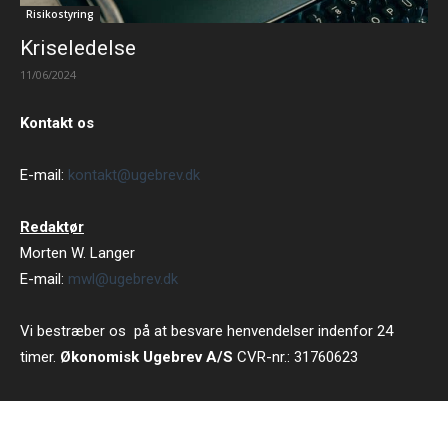
Risikostyring
Kriseledelse
11/06/2024
Kontakt os
E-mail:
kontakt@ugebrev.dk
Redaktør
Morten W. Langer
E-mail:
mwl@ugebrev.dk
Vi bestræber os på at besvare henvendelser indenfor 24
timer.
Økonomisk Ugebrev A/S
CVR-nr.: 31760623
Strandvejen 102 B 5 tv, 2900 Hellerup