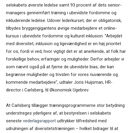
selskabets øverste ledelse samt 93 procent af dets senior-
managers gennemført træning i ubevidste fordomme og
inkluderende ledelse. Udover lederkurset, der er obligatorisk,
tilbydes bryggerigigantens øvrige medarbejdere et online-
kursus i ubevidste fordomme og kulturel inklusion. ”Arbejdet
med diversitet, inklusion og ligeværdighed er en høj prioritet
for os, fordi vi ved, hvor vigtigt det er at anerkende, at folk har
forskellige behov, erfaringer og muligheder. Derfor arbejder vi
som nævnt også på at fjerne de ubevidste bias, der kan
begrænse muligheder og trivslen for vores nuværende og
kommende medarbejdere”, udtaler Joris Huijsman, HR-
director i Carlsberg, til Økonomisk Ugebrev.
At Carlsberg tillægger træningsprogrammerne stor betydning
understreges yderligere af, at bestyrelsen i selskabets
seneste
vederlagsrapport
udtrykker tilfredshed med
udrulningen af diversitetstræningen – hvilket bidrager til at