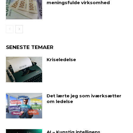
meningsfulde virksomhed
SENESTE TEMAER
Kriseledelse
Det lærte jeg som iværksætter
om ledelse
AI – Kunstig intelligens