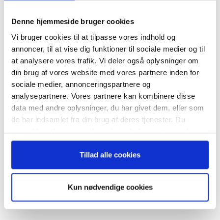
Tilmeld dig vores
Tema:
Talent- og Karriereudvikling
nyhedsbrev
Denne hjemmeside bruger cookies
Vi bruger cookies til at tilpasse vores indhold og
Artiklerne i dette tema handler om talent- og karriereudvikling
– og modtag Ole Borchs bog
annoncer, til at vise dig funktioner til sociale medier og til
med fokus på erhvervslivets svære jagt på talenterne i et
“Succes i en dansk bestyrelse”
at analysere vores trafik. Vi deler også oplysninger om
presset arbejdsmarked, og på hvordan nyuddannede og
din brug af vores website med vores partnere inden for
ambitiøse erhvervsfolk positionerer sig bedst muligt til en
sociale medier, annonceringspartnere og
erhvervskarriere i dette “købers” marked.
analysepartnere. Vores partnere kan kombinere disse
Med dette tema ønsker vi at give inspiration til virksomheder,
data med andre oplysninger, du har givet dem, eller som
der søger de bedste talenter, og som selv arbejder med
Når du trykker "modtag bogen" bliver du tilmeldt
de har indsamlet fra din brug af deres tjenester. Du
Bestyrelsesguidens ugentlige nyhedsbrev samt
talentudvikling. Men vi ønsker også at give inspiration til de
samtykker til vores cookies, hvis du fortsætter med at
markedsføring via mail.
kandidater og erhvervsfolk, som er på vej ud på
anvende vores hjemmeside.
Tilmeld
arbejdsmarkedet eller blot er parate til næste skridt i karrieren.
Tillad alle cookies
LÆS OGSÅ VORES WHITE PAPER OM TEMAET –
LINK I ALLE
Kun nødvendige cookies
ARTIKLERNE