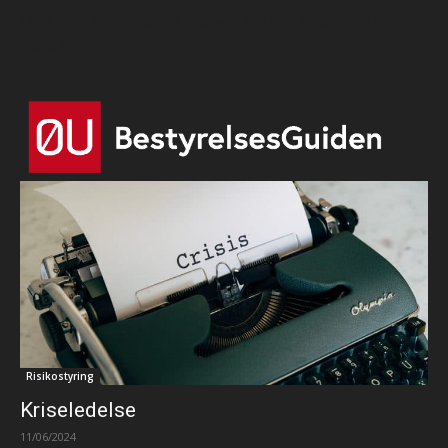
Html code here! Replace this with any non empty text and
that's it.
Risikostyring
Kriseledelse
11/06/2024