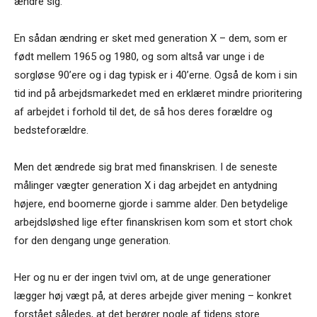
ændre sig.
En sådan ændring er sket med generation X – dem, som er
født mellem 1965 og 1980, og som altså var unge i de
sorgløse 90’ere og i dag typisk er i 40’erne. Også de kom i sin
tid ind på arbejdsmarkedet med en erklæret mindre prioritering
af arbejdet i forhold til det, de så hos deres forældre og
bedsteforældre.
Men det ændrede sig brat med finanskrisen. I de seneste
målinger vægter generation X i dag arbejdet en antydning
højere, end boomerne gjorde i samme alder. Den betydelige
arbejdsløshed lige efter finanskrisen kom som et stort chok
for den dengang unge generation.
Her og nu er der ingen tvivl om, at de unge generationer
lægger høj vægt på, at deres arbejde giver mening – konkret
forstået således, at det berører nogle af tidens store