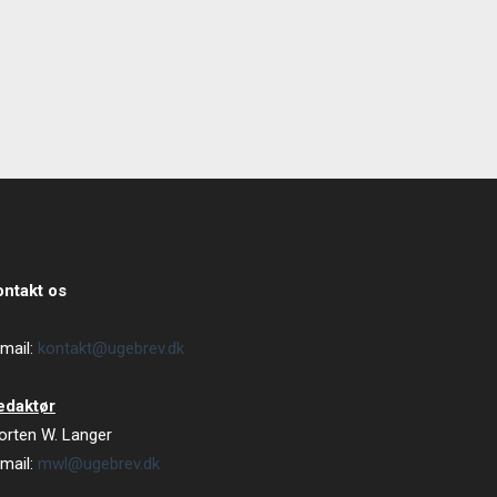
ontakt os
mail:
kontakt@ugebrev.dk
edaktør
orten W. Langer
mail:
mwl@ugebrev.dk