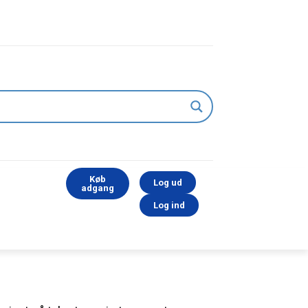
Køb
Log ud
adgang
Log ind