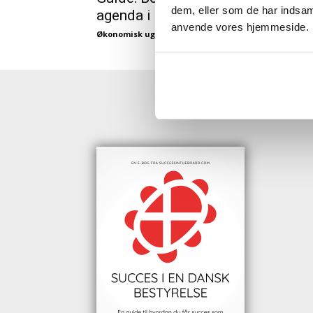
dem, eller som de har indsaml
agenda i coronakrisens år to
anvende vores hjemmeside.
Økonomisk ugebrev
-
01/03/2021
HENT GRAT