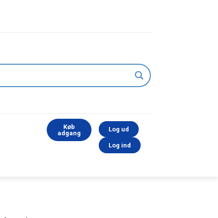
Køb
Log ud
adgang
Log ind