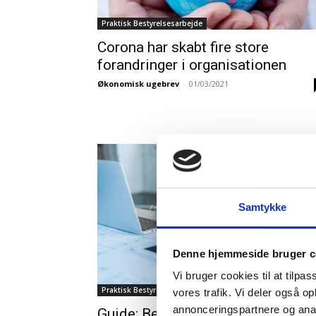
Praktisk Bestyrelsesarbejde
Corona har skabt fire store
forandringer i organisationen
Økonomisk ugebrev
-
01/03/2021
Samtykke
Denne hjemmeside bruger c
Vi bruger cookies til at tilpas
Praktisk Bestyrelsesarbejde
vores trafik. Vi deler også o
annonceringspartnere og anal
Guide: Bestyrelsens vigtigste