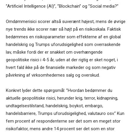
”Artificiel Intelligence (AI)”, ”Blockchain” og ”Social media?”
Omdømmerisici scorer altså suverænt højest, mens de øvrige
nye trends ikke scorer nær så højt på en risikoskala. Faktisk
bedømmes en risikoparameter som effekterne af en global
handelskrig og Trumps uforudsigelighed som overraskende
lav, måske fordi der er snakket om overhængende
geopolitiske risici i 4-5 år, uden at der rigtig er sket noget, i
hvert fald ikke på de finansielle markeder og som negativ
påvirkning af virksomhedernes salg og overskud.
Konkret lyder dette spørgsmål: ”Hvordan bedømmer du
aktuelle geopolitiske risici, herunder krig, terror, kidnapning,
undtagelsestilstand, handelskrig, boykot, embargo,
handelsbarriere, Trumps uforudsigelighed, valutauro osv.” Kun
fem procent af respondenterne ser det som en meget stor
risikofaktor, mens andre 14 procent ser det som en stor