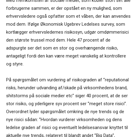
Med fremkomsten af sociale medier, som kobler stort set alle
forbrugerne sammen, er der opstået en ny mulighed, som
erhvervsledere også opfatter som et våben, der kan anvendes
mod dem. Ifølge Økonomisk Ugebrev Ledelses survey, som
kortlægger erhvervsledernes risikosyn, udgør omdømmerisici
den største trussel mod dem. Hele 47 procent af de
adspurgte ser det som en stor og overhængende risiko,
antageligt fordi den kan være meget vanskelig at kontrollere
og styre.
På spørgsmålet om vurdering af risikograden af ”reputational
risks, herunder udvanding af/skade på virksomhedens brand,
shitstorms på sociale medier etc” siger 40 procent, at de ser
stor risiko, og yderligere syv procent ser ”meget store risici”.
Overordnet lyder spørgsmålet omkring de nye trends og de
nye risici sådan: ”Hvordan vurderer virksomheden og dens
ledelse graden af risici og eventuelt ledelsesansvar knyttet til
aktuelle nye trends, relateret til blandt andet ”Big Data”,