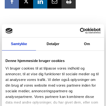
RELATEREDE ARTIKLER
Hvornår bør man udtræde af
bestyrelsen?
Samtykke
Detaljer
Om
Tilmeld dig vores
nyhedsbrev
Denne hjemmeside bruger cookies
IT-kriminalitet – en stadigt
Vi bruger cookies til at tilpasse vores indhold og
– og modtag Ole Borchs bog
større udfordring for
annoncer, til at vise dig funktioner til sociale medier og til
bestyrelsen
“Succes i en dansk bestyrelse”
at analysere vores trafik. Vi deler også oplysninger om
din brug af vores website med vores partnere inden for
sociale medier, annonceringspartnere og
analysepartnere. Vores partnere kan kombinere disse
data med andre oplysninger, du har givet dem, eller som