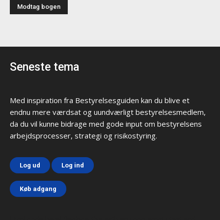
Seneste tema
Med inspiration fra Bestyrelsesguiden kan du blive et
endnu mere værdsat og uundværligt bestyrelsesmedlem,
da du vil kunne bidrage med gode input om bestyrelsens
arbejdsprocesser, strategi og risikostyring.
Log ud
Log ind
Køb adgang
Html code here! Replace this with any non empty text and