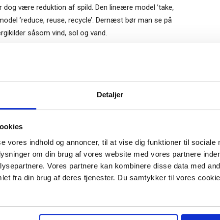
ør dog være reduktion af spild. Den lineære model ’take,
odel ’reduce, reuse, recycle’. Dernæst bør man se på
rgikilder såsom vind, sol og vand.
re spild og drivhusgasser – det handler også om at skabe
lmeld dig vores
nyhedsbrev
Gratis
Detaljer
et som løsningen på alle vores problemer – og sandt nok
e-bog
virksomheder. Men i sidste ende handler det om, hvor god
odtag Ole Borchs bog
e ny teknologi, og det er lederens ansvar. Det er her, de
ookies
 i en dansk bestyrelse”
ejen rundt i virksomhedens daglige drift.
se vores indhold og annoncer, til at vise dig funktioner til sociale
plysninger om din brug af vores website med vores partnere inden
ksomheden kan stå imod mange mulige scenarier – altså
ysepartnere. Vores partnere kan kombinere disse data med andr
er for at have ekstra likviditet at stå imod med, hvis
et fra din brug af deres tjenester. Du samtykker til vores cookie
ig, at det godt kan betale sig at gemme lidt under
r "modtag bogen" bliver du tilmeldt
uidens ugentlige nyhedsbrev samt
en mest effektive måde at drive virksomhed på, men hvis
 via mail.
r det jo sig selv.