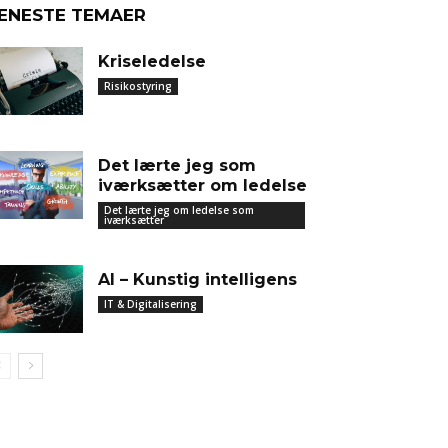
ENESTE TEMAER
Kriseledelse
Risikostyring
Det lærte jeg som
iværksætter om ledelse
Det lærte jeg om ledelse som
iværksætter
AI – Kunstig intelligens
IT & Digitalisering