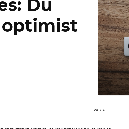
es: Du
 optimist
256