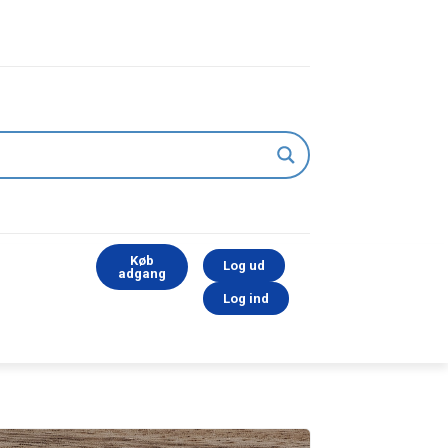
Køb
Log ud
adgang
Log ind