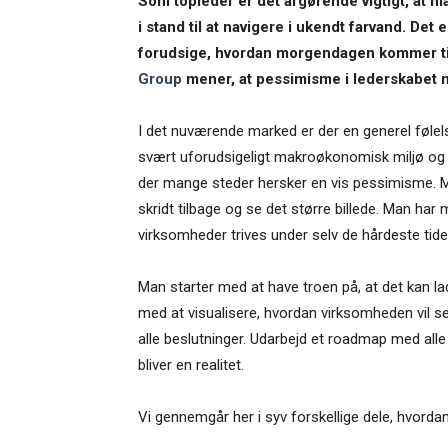
Som topleder er det afgørende vigtigt, at ma
i stand til at navigere i ukendt farvand. Det 
forudsige, hvordan morgendagen kommer til
Group
mener, at pessimisme i lederskabet m
I det nuværende marked er der en generel følels
svært uforudsigeligt makroøkonomisk miljø og en
der mange steder hersker en vis pessimisme. 
skridt tilbage og se det større billede. Man har
virksomheder trives under selv de hårdeste tide
Man starter med at have troen på, at det kan la
med at visualisere, hvordan virksomheden vil se
alle beslutninger. Udarbejd et roadmap med alle 
bliver en realitet.
Vi gennemgår her i syv forskellige dele, hvord