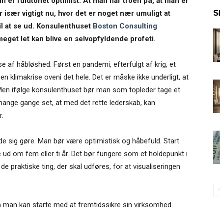
n er fuldtonet optimist. At man har troen på, at man er
S
er især vigtigt nu, hvor det er noget nær umuligt at
 at se ud. Konsulenthuset
Boston Consulting
eget let kan blive en selvopfyldende profeti.
e af håbløshed: Først en pandemi, efterfulgt af krig, et
 klimakrise oveni det hele. Det er måske ikke underligt, at
Men ifølge konsulenthuset bør man som topleder tage et
 mange gange set, at med det rette lederskab, kan
r.
de sig gøre. Man bør være optimistisk og håbefuld. Start
 ud om fem eller ti år. Det bør fungere som et holdepunkt i
de praktiske ting, der skal udføres, for at visualiseringen
an man kan starte med at fremtidssikre sin virksomhed.