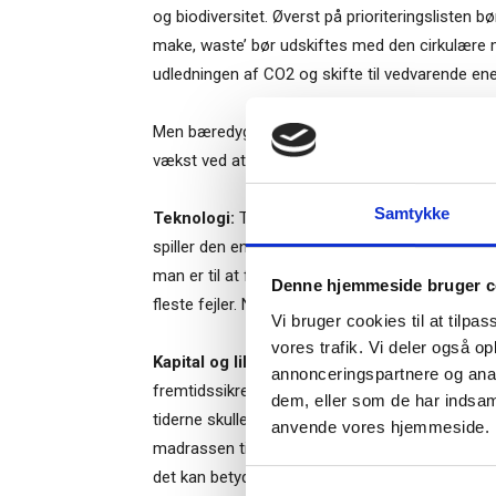
og biodiversitet. Øverst på prioriteringslisten b
make, waste’ bør udskiftes med den cirkulære m
udledningen af CO2 og skifte til vedvarende ene
Men bæredygtighed handler ikke kun om reduce
vækst ved at gribe nye muligheder.
Ti
Samtykke
Teknologi:
Teknologi kan hurtigt blive betragt
spiller den en afgørende rolle i stort set alle 
– og m
man er til at få hele virksomheden til at omfavn
Denne hjemmeside bruger c
“Succes
fleste fejler. Ny teknologi bør integreres hele v
Vi bruger cookies til at tilpas
vores trafik. Vi deler også o
Kapital og likviditet:
Man bør sikre sig, at vir
annonceringspartnere og anal
fremtidssikre. Det kræver, at man som leder sørg
dem, eller som de har indsaml
tiderne skulle blive ekstra svære. Det har vist s
Når du trykke
anvende vores hjemmeside.
Bestyrelsesg
madrassen til hårde tider. Det er måske ikke d
markedsføring
det kan betyde overlevelse fremfor konkurs, give