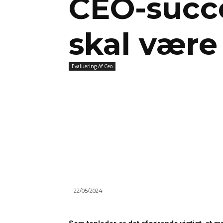
CEO-succ
skal være
Evaluering Af Ceo
22/05/2024