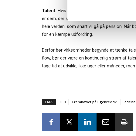
Talent:
Hvis man ikke har dygtige og dedikerede
er dem, der skal føre det hele ud i livet. Den st
hele verden, som snart vil gå på pension. Når 
for en kæmpe udfordring.
Derfor bør virksomheder begynde at tænke tale
flow, bør der være en kontinuerlig strøm af tale
tage tid at udvikle, ikke uger eller måneder, me
TAGS
CEO
Fremhævet på ugebrev.dk
Ledelse