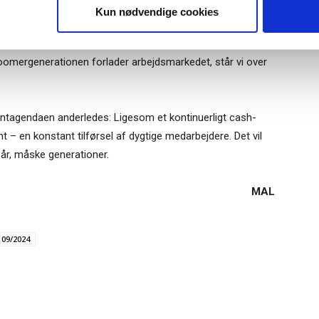
Tilmeld
Kun nødvendige cookies
 medarbejdere, kan næsten alt andet være ligegyldigt. Det
ore elefant i rummet er, at der er en aldrende arbejdsstyrke i
boomergenerationen forlader arbejdsmarkedet, står vi over
ntagendaen anderledes: Ligesom et kontinuerligt cash-
nt – en konstant tilførsel af dygtige medarbejdere. Det vil
n år, måske generationer.
MAL
 09/2024