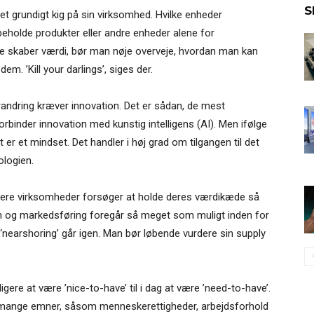
S
 grundigt kig på sin virksomhed. Hvilke enheder
beholde produkter eller andre enheder alene for
kke skaber værdi, bør man nøje overveje, hvordan man kan
m. ’Kill your darlings’, siges der.
randring kræver innovation. Det er sådan, de mest
rbinder innovation med kunstig intelligens (AI). Men ifølge
er et mindset. Det handler i høj grad om tilgangen til det
ologien.
flere virksomheder forsøger at holde deres værdikæde så
on og markedsføring foregår så meget som muligt inden for
nearshoring’ går igen. Man bør løbende vurdere sin supply
igere at være ’nice-to-have’ til i dag at være ’need-to-have’.
mange emner, såsom menneskerettigheder, arbejdsforhold