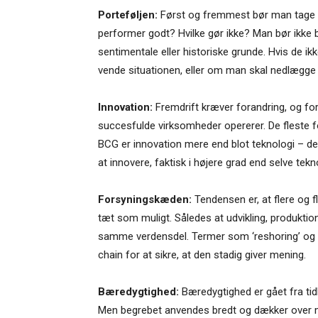
Porteføljen:
Først og fremmest bør man tage et
performer godt? Hvilke gør ikke? Man bør ikke 
sentimentale eller historiske grunde. Hvis de i
vende situationen, eller om man skal nedlægge de
Innovation:
Fremdrift kræver forandring, og fo
succesfulde virksomheder opererer. De fleste fo
BCG er innovation mere end blot teknologi – det 
at innovere, faktisk i højere grad end selve tekn
Forsyningskæden:
Tendensen er, at flere og 
tæt som muligt. Således at udvikling, produkti
samme verdensdel. Termer som ‘reshoring’ og ‘
chain for at sikre, at den stadig giver mening.
Bæredygtighed:
Bæredygtighed er gået fra tidl
Men begrebet anvendes bredt og dækker over 