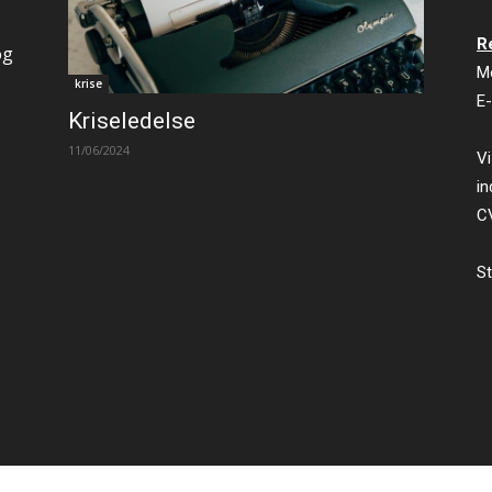
R
og
M
krise
E-
Kriseledelse
11/06/2024
Vi
in
C
St
ty