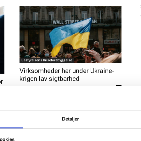
Bestyrelsens Kriseforebyggelse
Virksomheder har under Ukraine-
krigen lav sigtbarhed
r
Sten Thorup Kristensen
-
20/04/2022
0
0
Detaljer
ookies