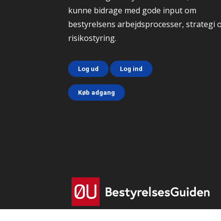
kunne bidrage med gode input om
bestyrelsens arbejdsprocesser, strategi 
risikostyring.
Log ud
Log ind
Køb adgang
Html code here! Replace this with any non emp
text and that's it.