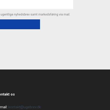
s ugentlige nyhedsbrev samt markedsføring via mail.
ontakt os
mail:
kontakt@ugebrev.dk