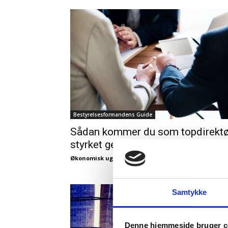
Bestyrelsesformandens Guide
Sådan kommer du som topdirektø
styrket gennem en fyring
Økonomisk ugebrev
-
06/11/2024
Samtykke
Denne hjemmeside bruger c