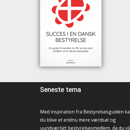
Seneste tema
Med inspiration fra Bestyrelsesguiden k
du blive et endnu mere værdsat og
uundværligt bestyrelsesmedlem, da du vil