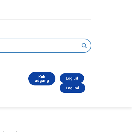
Køb
Log ud
adgang
Log ind