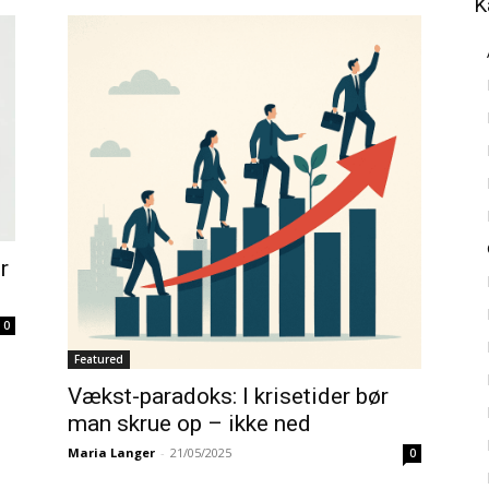
K
r
0
Featured
Vækst-paradoks: I krisetider bør
man skrue op – ikke ned
Maria Langer
-
21/05/2025
0