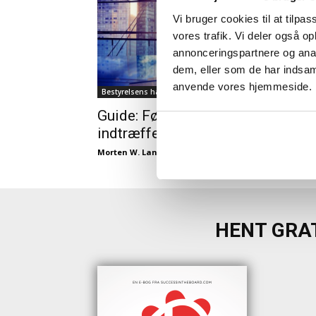
Vi bruger cookies til at tilpas
vores trafik. Vi deler også o
annonceringspartnere og anal
dem, eller som de har indsaml
anvende vores hjemmeside.
Bestyrelsens håndtering af risici
Guide: Før den store krise
indtræffer
Morten W. Langer
-
06/10/2017
HENT GRAT