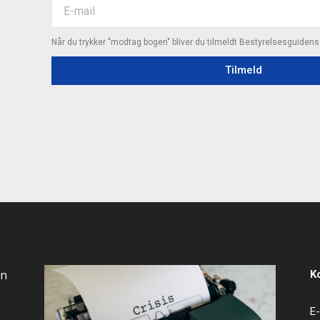
Når du trykker "modtag bogen" bliver du tilmeldt Bestyrelsesguiden
Tilmeld
an
K
E-