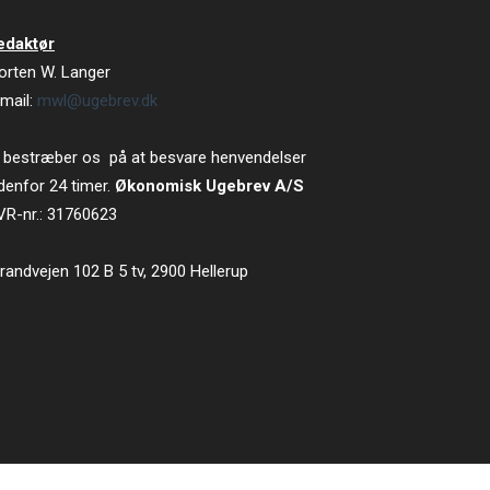
edaktør
orten W. Langer
mail:
mwl@ugebrev.dk
 bestræber os på at besvare henvendelser
denfor 24 timer.
Økonomisk Ugebrev A/S
VR-nr.: 31760623
randvejen 102 B 5 tv, 2900 Hellerup