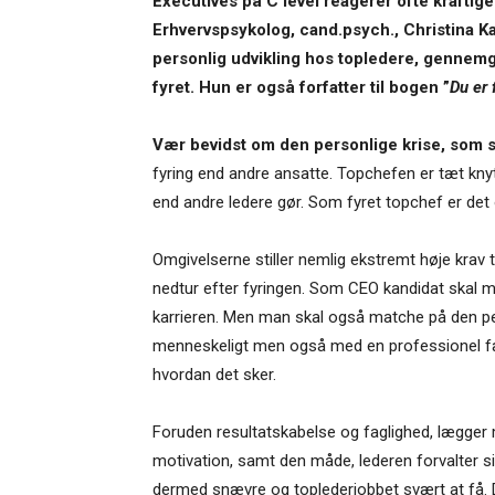
Executives på C level reagerer ofte kraftig
Erhvervspsykolog, cand.psych., Christina K
personlig udvikling hos topledere, gennemgå
fyret. Hun er også forfatter til bogen ”
Du er 
Vær bevidst om den personlige krise, som s
fyring end andre ansatte. Topchefen er tæt knyt
end andre ledere gør. Som fyret topchef er det 
Omgivelserne stiller nemlig ekstremt høje krav 
nedtur efter fyringen. Som CEO kandidat skal 
karrieren. Men man skal også matche på den p
menneskeligt men også med en professionel fæ
hvordan det sker.
Foruden resultatskabelse og faglighed, lægger 
motivation, samt den måde, lederen forvalter s
dermed snævre og toplederjobbet svært at få. D