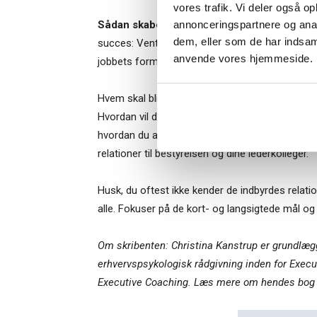
vores trafik. Vi deler også o
annonceringspartnere og anal
Sådan skaber du succes fra dag-1 i dit nye 
dem, eller som de har indsaml
succes: Vent 2-4 uger med at starte i jobbet. Bru
Når du trykke
anvende vores hjemmeside.
jobbets formål: En vækstvirksomhed? Hvordan s
Bestyrelsesg
markedsføring
Hvem skal blive – hvem må du afskedige? Og hv
Hvordan vil du arbejde med virksomhedens kultur o
hvordan du agerer og former stillingen. Som nyti
relationer til bestyrelsen og dine lederkolleger.
Husk, du oftest ikke kender de indbyrdes relatio
alle. Fokuser på de kort- og langsigtede mål og a
Om skribenten: Christina Kanstrup er grundlægg
erhvervspsykologisk rådgivning inden for Execu
Executive Coaching. Læs mere om hendes bo