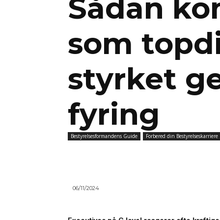
Sådan ko
som topdi
styrket 
fyring
Bestyrelsesformandens Guide
Forbered din Bestyrelseskarriere
06/11/2024