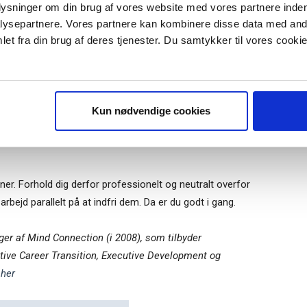
plysninger om din brug af vores website med vores partnere inden
ysepartnere. Vores partnere kan kombinere disse data med andr
job:
Når du får dit nye job, så følg disse enkelte råd for
et fra din brug af deres tjenester. Du samtykker til vores cookie
g tiden til forberedelse. Gør din tilgang klar, afhængigt af
r "modtag bogen" bliver du tilmeldt
er det ud med likviditet og it? Turn-around?
uidens ugentlige nyhedsbrev samt
 via mail.
ordan vil du eksekvere afskedigelserne? Revitalisering?
Tilmeld
Kun nødvendige cookies
g antagelser? Gør jobbet til dit: se for dit indre blik,
ltrådt er det klogt at overveje, hvordan du bygger
ner. Forhold dig derfor professionelt og neutralt overfor
rbejd parallelt på at indfri dem. Da er du godt i gang.
er af Mind Connection (i 2008), som tilbyder
tive Career Transition, Executive Development og
g
her