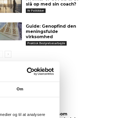
slå op med sin coach?
Hr Politikker
Guide: Genopfind den
meningsfulde
virksomhed
Praktisk Bestyrelsesarbejde
ENESTE TEMAER
Kriseledelse
Om
Risikostyring
Det lærte jeg som
 medier og til at analysere