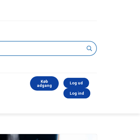
Køb
Log ud
adgang
Log ind