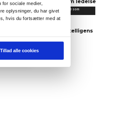
iværksætter om ledelse
 for sociale medier,
Det lærte jeg om ledelse som
e oplysninger, du har givet
iværksætter
s, hvis du fortsætter med at
AI – Kunstig intelligens
IT & Digitalisering
Tillad alle cookies