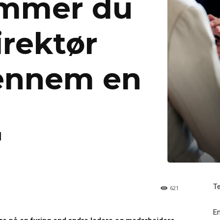
mmer du
rektør
gennem en
T
621
En