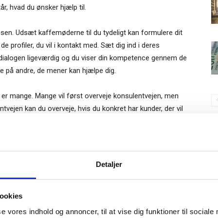
r, hvad du ønsker hjælp til.
ssen. Udsæt kaffemøderne til du tydeligt kan formulere dit
e profiler, du vil i kontakt med. Sæt dig ind i deres
 dialogen ligeværdig og du viser din kompetence gennem de
ne på andre, de mener kan hjælpe dig.
er mange. Mange vil først overveje konsulentvejen, men
ntvejen kan du overveje, hvis du konkret har kunder, der vil
.
S
lmeld dig vores
 ind i en virksomhed, kan det være en idé, hvis du har en helt
nyhedsbrev
Gratis
fleste virksomheder, som er til salg (og tilgængelige for
Detaljer
e-bog
gel.
odtag Ole Borchs bog
ookies
 i en dansk bestyrelse”
 er risikofyldt. Måske vil du gå bestyrelsesvejen? Men de
 Læg hellere din energi i jobsøgningen.
se vores indhold og annoncer, til at vise dig funktioner til sociale