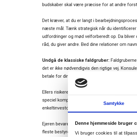
budskaber skal være præcise for at andre forstå
Det kræver, at du er langt i bearbejdningsproce
næste mål. Tænk strategisk når du identificerer d
udfordringer og mød velforberedt op. Da bliver
råd, du giver andre. Bed dine relationer om nav
Undgå de klassiske faldgruber:
Faldgruberne 
det er ikke nødvendigvis den rigtige vej. Konsule
betale for din viden, og du reelt holder dig i gang
Ti
Ellers risikerer du at spilde tid. Vil du købe dig
speciel kompetence at bidrage med. Ellers er de 
Samtykke
enkeltinvestorer) skrantende med likviditetsman
– og m
Denne hjemmeside bruger c
“Succes
Ejeren bevarer sin majoritet, og din investering
fleste bestyrelsesposter opnås, når du er i job.
Vi bruger cookies til at tilpas