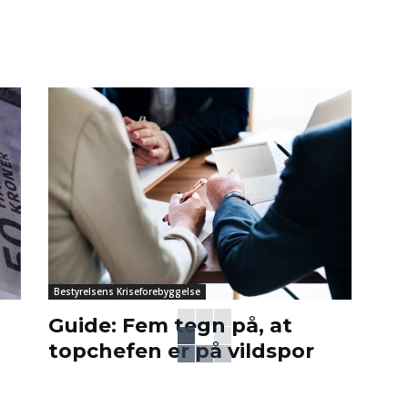
Bestyrelsens Kriseforebyggelse
Guide: Fem tegn på, at
d
topchefen er på vildspor