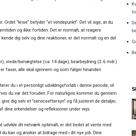
Kv
t
r:
Ordet ”krise” betyder ”et vendepunkt”. Det vil sige, at du
De
remtiden og ikke fortiden. Det er normalt, at reagere
be
 kende dig selv og dine reaktioner, er det normalt og en del
Gu
Be
r), vrede/benægtelse (ca. 14 dage), bearbejdning (2-6 mdr.)
t er faser, alle skal igennem og som følger hinanden.
rer du i et personligt udviklingsforløb i denne periode, vil
S
hvis du var det foruden. For naturligvis kommer du gennem
at give dig selv et ”serviceeftersyn” og få justeret de detaljer,
af dine erkendelser og refleksioner under vejs.
t udvikle dit netværk optimalt, er det bedst at vente med
ad du kan og ønsker at bidrage med i dit nye job. Dine