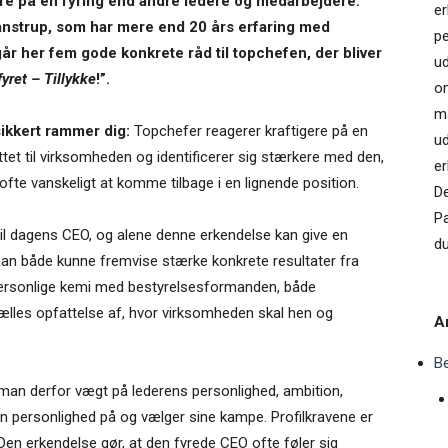
ere på en fyring end andre ledere og medarbejdere.
er
anstrup, som har mere end 20 års erfaring med
pe
r her fem gode konkrete råd til topchefen, der bliver
ud
fyret – Tillykke
!”.
o
ma
ikkert rammer dig:
Topchefer reagerer kraftigere på en
ud
tet til virksomheden og identificerer sig stærkere med den,
er
ofte vanskeligt at komme tilbage i en lignende position.
De
P
til dagens CEO, og alene denne erkendelse kan give en
du
man både kunne fremvise stærke konkrete resultater fra
ersonlige kemi med bestyrelsesformanden, både
lles opfattelse af, hvor virksomheden skal hen og
Ar
B
man derfor vægt på lederens personlighed, ambition,
in personlighed på og vælger sine kampe. Profilkravene er
en erkendelse gør, at den fyrede CEO ofte føler sig