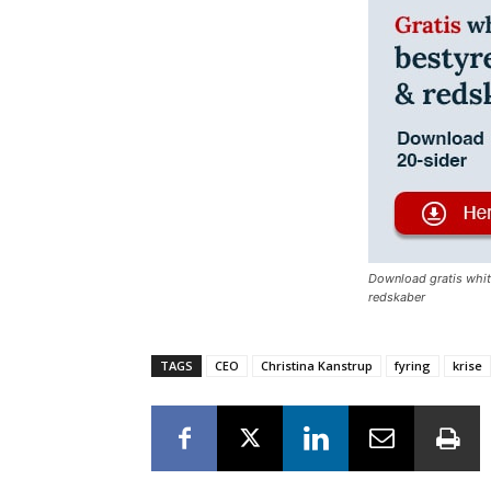
Download gratis whi
redskaber
TAGS
CEO
Christina Kanstrup
fyring
krise