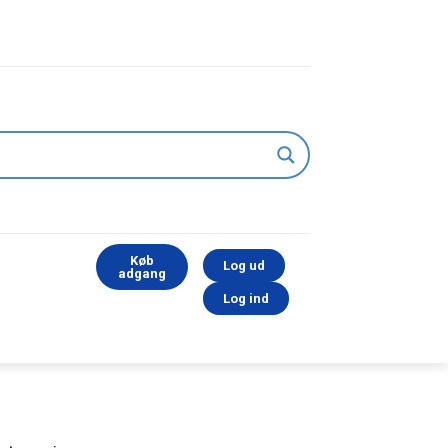
Køb
Log ud
adgang
Log ind