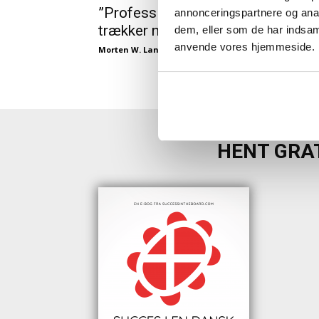
”Professionelle” i bestyrelsen
annonceringspartnere og anal
trækker ned
dem, eller som de har indsaml
anvende vores hjemmeside.
Morten W. Langer
-
07/04/2017
HENT GRAT