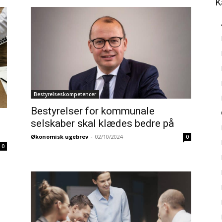
K
Bestyrelseskompetencer
Bestyrelser for kommunale
selskaber skal klædes bedre på
Økonomisk ugebrev
-
02/10/2024
0
0