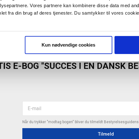
ysepartnere. Vores partnere kan kombinere disse data med andr
Ejerlederens bestyrelse
et fra din brug af deres tjenester. Du samtykker til vores cookie
Årshjulet: Det gode møde og
0
formandens rolle
Morten W. Langer
-
29/04/2011
0
Kun nødvendige cookies
IS E-BOG "SUCCES I EN DANSK B
Når du trykker "modtag bogen" bliver du tilmeldt Bestyrelsesguiden
Tilmeld