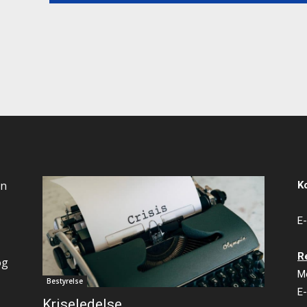
an
K
E-
R
og
M
Bestyrelse
E-
Kriseledelse