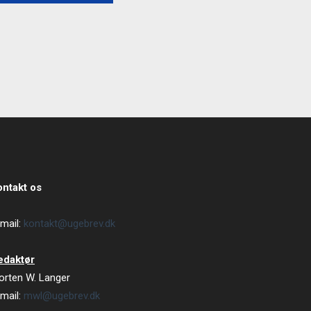
ontakt os
mail:
kontakt@ugebrev.dk
edaktør
orten W. Langer
mail:
mwl@ugebrev.dk