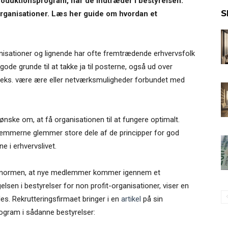
oduktionsprogram, når de indtræder i bestyrelsen.
S
rganisationer. Læs her guide om hvordan et
isationer og lignende har ofte fremtrædende erhvervsfolk
ode grunde til at takke ja til posterne, også ud over
f.eks. være ære eller netværksmuligheder forbundet med
nske om, at få organisationen til at fungere optimalt.
lemmerne glemmer store dele af de principper for god
e i erhvervslivet.
det normen, at nye medlemmer kommer igennem et
lsen i bestyrelser for non profit-organisationer, viser en
es. Rekrutteringsfirmaet bringer i en
artikel
på sin
ogram i sådanne bestyrelser: