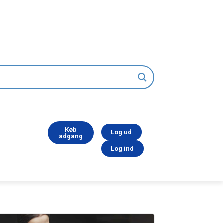
Køb
Log ud
adgang
Log ind