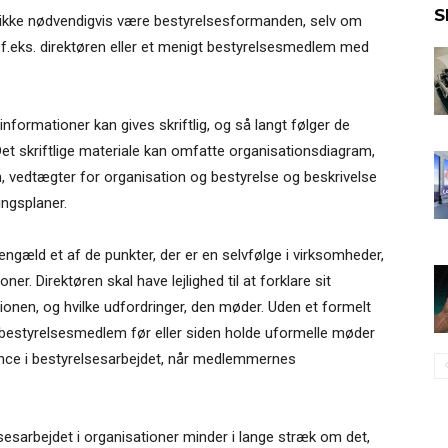
S
ikke nødvendigvis være bestyrelsesformanden, selv om
e f.eks. direktøren eller et menigt bestyrelsesmedlem med
nformationer kan gives skriftlig, og så langt følger de
et skriftlige materiale kan omfatte organisationsdiagram,
n, vedtægter for organisation og bestyrelse og beskrivelse
ingsplaner.
gengæld et af de punkter, der er en selvfølge i virksomheder,
er. Direktøren skal have lejlighed til at forklare sit
tionen, og hvilke udfordringer, den møder. Uden et formelt
e bestyrelsesmedlem før eller siden holde uformelle møder
nce i bestyrelsesarbejdet, når medlemmernes
esarbejdet i organisationer minder i lange stræk om det,