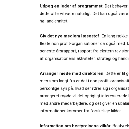
Udpeg en leder af programmet.
Det behøver 
dette ofte vil være naturligt. Det kan også vær
høj anciennitet.
Giv det nye medlem læsestof.
En lang række i
fleste non profit-organisationer da også med. D
seneste årsrapport, rapport fra ekstern revisio
af organisationens aktiviteter, strategi og handl
Arranger møde med direktøren.
Dette er til 
men som langt fra er det i non profit-organisation
personlige syn på, hvad der rører sig i organisa
arrangeret møde vil det oprigtigt interessered
med andre medarbejdere, og det giver en ubala
informationer kommer fra forskellige kilder.
Information om bestyrelsens vilkår.
Bestyrels