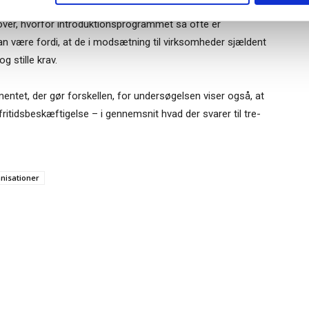
 over, hvorfor introduktionsprogrammet så ofte er
an være fordi, at de i modsætning til virksomheder sjældent
g stille krav.
ntet, der gør forskellen, for undersøgelsen viser også, at
itidsbeskæftigelse – i gennemsnit hvad der svarer til tre-
nisationer