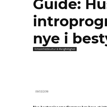
Guide: Hu
introprog
nye i bes
Virksomhedskultur & Mangfoldighed
09/03/2018