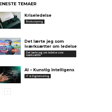
ENESTE TEMAER
Kriseledelse
Risikostyring
Det lærte jeg som
iværksætter om ledelse
Det lærte jeg om ledelse som
iværksætter
AI – Kunstig intelligens
IT & Digitalisering