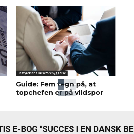
Bestyrelsens Kriseforebyggelse
Guide: Fem tegn på, at
d
topchefen er på vildspor
IS E-BOG "SUCCES I EN DANSK B