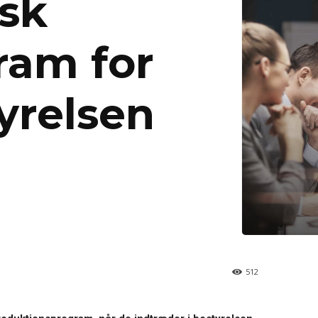
sk
ram for
tyrelsen
512