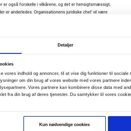
er også forskelle i vilkårene, og det er hensigtsmæssigt,
der er anderledes. Organisationens juridiske chef vil være
lmeld dig vores
r for, hvor meget et introduktionsprogram i en
nyhedsbrev
Gratis
eres. Nogle medlemmer vil både have stor erfaring fra
Detaljer
e-bog
r disse kan f.eks. foregående punkt hurtigt overstås.
odtag Ole Borchs bog
den bestyrelseserfaring, eller ledelseserfaring i det hele
ookies
 i en dansk bestyrelse”
se vores indhold og annoncer, til at vise dig funktioner til sociale
plysninger om din brug af vores website med vores partnere inden
roduktionsmøder vil som regel kun være første skridt i
ysepartnere. Vores partnere kan kombinere disse data med andr
t om learning by doing, og det kan tage flere år. I det
et fra din brug af deres tjenester. Du samtykker til vores cookie
mæssigt, at det nye medlem tilknyttes en mentor, som hen
r "modtag bogen" bliver du tilmeldt
lignende. Dette kan også være vejen frem i de tilfælde,
uidens ugentlige nyhedsbrev samt
 via mail.
 hensigtsmæssigt med et formelt introduktionsprogram –
isk, og man derfor ikke kan ”oplære” medlemmerne i, hvad de
Tilmeld
Kun nødvendige cookies