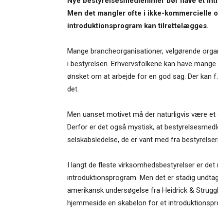
Nye bestyrelsesmedlemmer bør have et intr
Men det mangler ofte i ikke-kommercielle o
introduktionsprogram kan tilrettelægges.
Mange brancheorganisationer, velgørende organ
i bestyrelsen. Erhvervsfolkene kan have mange g
ønsket om at arbejde for en god sag. Der kan 
det.
Men uanset motivet må der naturligvis være et ø
Derfor er det også mystisk, at bestyrelsesmed
selskabsledelse, de er vant med fra bestyrelsern
I langt de fleste virksomhedsbestyrelser er 
introduktionsprogram. Men det er stadig undtage
amerikansk undersøgelse fra Heidrick & Struggl
hjemmeside en skabelon for et introduktionspr