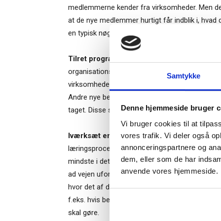
medlemmerne kender fra virksomheder. Men der 
at de nye medlemmer hurtigt får indblik i, hvad 
en typisk nøgleperson i sådan et arrangement.
Ti
Tilret programmet efter behov.
Der er grænse
organisations bestyrelse kan og bør standardis
Samtykke
virksomheder og fra andre organisationer, og fo
– og m
Andre nye bestyrelsesmedlemmer kan være helt u
Denne hjemmeside bruger c
“Succes
taget. Disse skal have en grundig introduktion.
Vi bruger cookies til at tilpas
vores trafik. Vi deler også o
Iværksæt en mentor-ordning.
Læsestof og int
annonceringspartnere og anal
læringsprocessen. Resten foregår efter princippe
dem, eller som de har indsaml
mindste i det første år kan det være hensigts
Når du trykke
anvende vores hjemmeside.
ad vejen uformelt kan fortælle om sædvaner og 
Bestyrelsesg
markedsføring
hvor det af den ene eller anden grund ikke er
f.eks. hvis bestyrelsesarbejdet er stærkt polit
skal gøre.