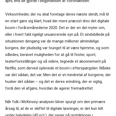
april, end de gjorde i begyndelsen af coronakrisen.
Virksomheder, der nu skal foretage deres næste skridt, må til
en start gøre sig klart, hvad der mere præcist drev det digitale
boom i forårsmånederne 2020. Det er der en del myter om,
eller i hvert fald rigeligt unuancerede syn på. Et sindsbillede på
situationen dengang var de mange millioner almindelige
borgere, der pludselig var tvunget til at være hjemme, og som
således, berøvet muligheden for at gå til fester, sport,
teaterforestillinger og så videre, tegnede et abonnement på
Netflix, som derved oplevede et boom i efterspørgslen. Måske
var det sådan, det var. Men det er et mindretal af borgerne, der
husker det sådan – og det er deres erindring, der er vigtig,
fordi den vil afgøre, hvordan de agerer fremadrettet.
Når folk i McKinsey-analysen bliver spurgt om den primære
årsag til, at de er skiftet til digitale løsninger, er det kun lidt
under halvdelen (45 pct.), der peger på restriktioner i