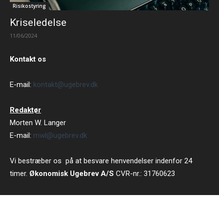
Risikostyring
Kriseledelse
11/06/2024
Kontakt os
E-mail:
kontakt@ugebrev.dk
Redaktør
Morten W. Langer
E-mail:
mwl@ugebrev.dk
Vi bestræber os på at besvare henvendelser indenfor 24
timer.
Økonomisk Ugebrev A/S
CVR-nr.: 31760623
Strandvejen 102 B 5 tv, 2900 Hellerup