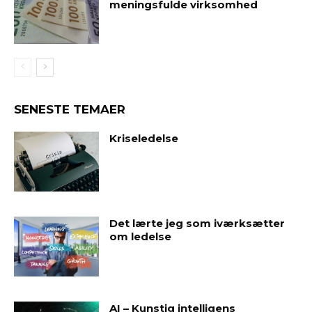
meningsfulde virksomhed
SENESTE TEMAER
Kriseledelse
Det lærte jeg som iværksætter
om ledelse
AI – Kunstig intelligens