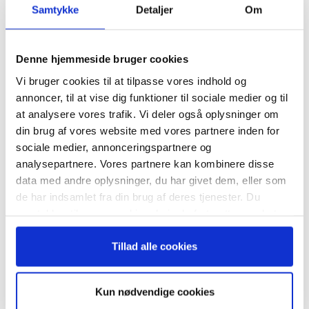
Samtykke
Detaljer
Om
Tilmeld dig vores
TAGS
digitalisering
IT
Ledelse/10
nyhedsbrev
Denne hjemmeside bruger cookies
Vi bruger cookies til at tilpasse vores indhold og
– og modtag Ole Borchs bog
annoncer, til at vise dig funktioner til sociale medier og til
“Succes i en dansk bestyrelse”
at analysere vores trafik. Vi deler også oplysninger om
din brug af vores website med vores partnere inden for
sociale medier, annonceringspartnere og
RELATEREDE ARTIKLER
analysepartnere. Vores partnere kan kombinere disse
data med andre oplysninger, du har givet dem, eller som
Guide: Seks regler for
Når du trykker "modtag bogen" bliver du tilmeldt
succesfuld succession
de har indsamlet fra din brug af deres tjenester. Du
Bestyrelsesguidens ugentlige nyhedsbrev samt
samtykker til vores cookies, hvis du fortsætter med at
markedsføring via mail.
anvende vores hjemmeside.
Tilmeld
Tillad alle cookies
Hvornår er det tid til at slå op
med sin coach?
Kun nødvendige cookies