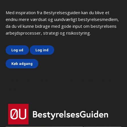
Med inspiration fra Bestyrelsesguiden kan du blive et
endnu mere værdsat og uundværligt bestyrelsesmedlem,
da du vil kunne bidrage med gode input om bestyrelsens
arbejdsprocesser, strategi og risikostyring.
Log ud
Log ind
Køb adgang
Html code here! Replace this with any non empty text and
that's it.