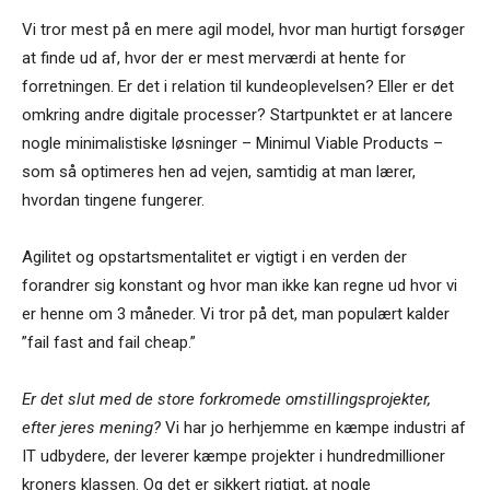
Vi tror mest på en mere agil model, hvor man hurtigt forsøger
at finde ud af, hvor der er mest merværdi at hente for
forretningen. Er det i relation til kundeoplevelsen? Eller er det
omkring andre digitale processer? Startpunktet er at lancere
nogle minimalistiske løsninger – Minimul Viable Products –
som så optimeres hen ad vejen, samtidig at man lærer,
hvordan tingene fungerer.
Agilitet og opstartsmentalitet er vigtigt i en verden der
forandrer sig konstant og hvor man ikke kan regne ud hvor vi
er henne om 3 måneder. Vi tror på det, man populært kalder
”fail fast and fail cheap.”
Er det slut med de store forkromede omstillingsprojekter,
efter jeres mening?
Vi har jo herhjemme en kæmpe industri af
IT udbydere, der leverer kæmpe projekter i hundredmillioner
kroners klassen. Og det er sikkert rigtigt, at nogle