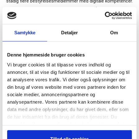
stadig flere bestyrelsesmedlemmer med digitale kompetencer.
Men generelt har bestyrelserne endnu ikke fået denne
tænkning ind under huden. Men det er også ret naturligt i
forhold til den generation, der aktuelt sidder i bestyrelserne.
Samtykke
Detaljer
Om
Morten W. Langer
Tilmeld dig vores
nyhedsbrev
Denne hjemmeside bruger cookies
TAGS
agile
Boston Consulting Group
Digital Transformation
Vi bruger cookies til at tilpasse vores indhold og
– og modtag Ole Borchs bog
Lars Fæste
Økonomisk Ugebrev
startup
annoncer, til at vise dig funktioner til sociale medier og til
“Succes i en dansk bestyrelse”
at analysere vores trafik. Vi deler også oplysninger om
din brug af vores website med vores partnere inden for
sociale medier, annonceringspartnere og
analysepartnere. Vores partnere kan kombinere disse
data med andre oplysninger, du har givet dem, eller som
Når du trykker "modtag bogen" bliver du tilmeldt
de har indsamlet fra din brug af deres tjenester. Du
Bestyrelsesguidens ugentlige nyhedsbrev samt
samtykker til vores cookies, hvis du fortsætter med at
markedsføring via mail.
RELATEREDE ARTIKLER
anvende vores hjemmeside.
Tilmeld
Guide: Genopfind den