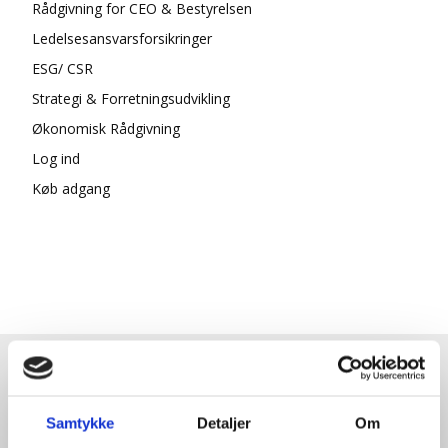
Rådgivning for CEO & Bestyrelsen
Ledelsesansvarsforsikringer
ESG/ CSR
Strategi & Forretningsudvikling
Økonomisk Rådgivning
Log ind
Køb adgang
HENT GRATIS E-BOG "SUCCES I
EN DANSK BESTYRELSE"
Samtykke
Detaljer
Om