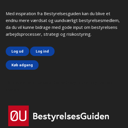
Med inspiration fra Bestyrelsesguiden kan du blive et
endnu mere værdsat og uundværligt bestyrelsesmedlem,
da du vil kunne bidrage med gode input om bestyrelsens
arbejdsprocesser, strategi og risikostyring.
Log ud
Log ind
Køb adgang
Html code here! Replace this with any non empty text and
that's it.