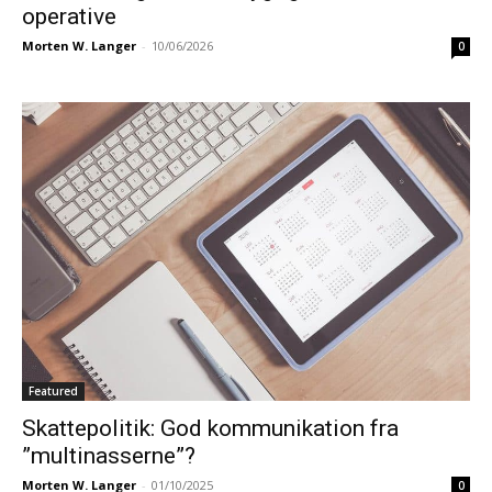
operative
Morten W. Langer
-
10/06/2026
0
Featured
Skattepolitik: God kommunikation fra
”multinasserne”?
Morten W. Langer
-
01/10/2025
0