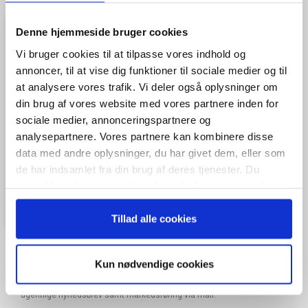
Denne hjemmeside bruger cookies
Vi bruger cookies til at tilpasse vores indhold og
annoncer, til at vise dig funktioner til sociale medier og til
at analysere vores trafik. Vi deler også oplysninger om
din brug af vores website med vores partnere inden for
sociale medier, annonceringspartnere og
analysepartnere. Vores partnere kan kombinere disse
data med andre oplysninger, du har givet dem, eller som
de har indsamlet fra din brug af deres tjenester. Du
samtykker til vores cookies, hvis du fortsætter med at
anvende vores hjemmeside.
Tillad alle cookies
Kun nødvendige cookies
Når du trykker "modtag bogen" bliver du tilmeldt Bestyrelsesguidens
ugentlige nyhedsbrev samt markedsføring via mail.