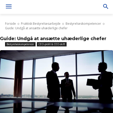
Forside
Praktisk Bestyrelsesarbejde
Bestyrelseskompetencer
Guide: Undgå at ansætte uhæderlige chefer
Guide: Undgå at ansætte uhæderlige chefer
Bestyrelseskompetencer
CEO-profil & CEO-skift