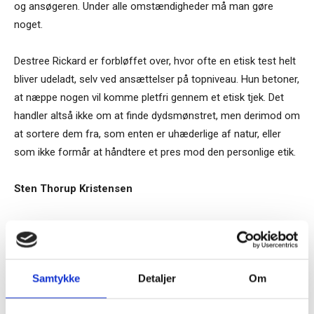
og ansøgeren. Under alle omstændigheder må man gøre
noget.
Destree Rickard er forbløffet over, hvor ofte en etisk test helt
bliver udeladt, selv ved ansættelser på topniveau. Hun betoner,
at næppe nogen vil komme pletfri gennem et etisk tjek. Det
handler altså ikke om at finde dydsmønstret, men derimod om
at sortere dem fra, som enten er uhæderlige af natur, eller
som ikke formår at håndtere et pres mod den personlige etik.
Sten Thorup Kristensen
TAGS
BarkerGilmore
Destree Rickard
Guide
HR
personlig moral
tone at the top
Samtykke
Detaljer
Om
Tilmeld dig vores