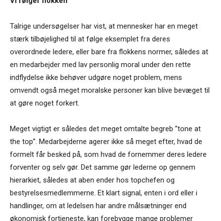
Vi følger flokken
Talrige undersøgelser har vist, at mennesker har en meget
stærk tilbøjelighed til at følge eksemplet fra deres
overordnede ledere, eller bare fra flokkens normer, således at
en medarbejder med lav personlig moral under den rette
indflydelse ikke behøver udgøre noget problem, mens
omvendt også meget moralske personer kan blive bevæget til
at gøre noget forkert.
Meget vigtigt er således det meget omtalte begreb ”tone at
the top”. Medarbejderne agerer ikke så meget efter, hvad de
formelt får besked på, som hvad de fornemmer deres ledere
forventer og selv gør. Det samme gør lederne op gennem
hierarkiet, således at aben ender hos topchefen og
bestyrelsesmedlemmerne. Et klart signal, enten i ord eller i
handlinger, om at ledelsen har andre målsætninger end
økonomisk fortjeneste, kan forebygge mange problemer