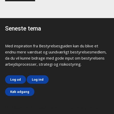
Seneste tema
Med inspiration fra Bestyrelsesguiden kan du blive et
endnu mere værdsat og uundværligt bestyrelsesmedlem,
da du vil kunne bidrage med gode input om bestyrelsens
arbejdsprocesser, strategi og risikostyring.
Log ud
Log ind
Køb adgang
Html code here! Replace this with any non empty text and