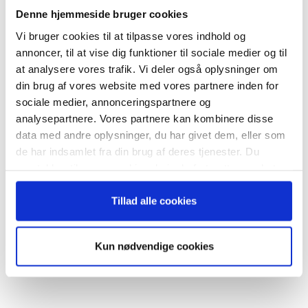
nyhedsbrev
Denne hjemmeside bruger cookies
Vi bruger cookies til at tilpasse vores indhold og
– og modtag Ole Borchs bog
annoncer, til at vise dig funktioner til sociale medier og til
“Succes i en dansk bestyrelse”
RELATEREDE ARTIKLER
at analysere vores trafik. Vi deler også oplysninger om
din brug af vores website med vores partnere inden for
Guide: Genopfind den
sociale medier, annonceringspartnere og
meningsfulde virksomhed
analysepartnere. Vores partnere kan kombinere disse
data med andre oplysninger, du har givet dem, eller som
Når du trykker "modtag bogen" bliver du tilmeldt
de har indsamlet fra din brug af deres tjenester. Du
Bestyrelsesguidens ugentlige nyhedsbrev samt
samtykker til vores cookies, hvis du fortsætter med at
markedsføring via mail.
Guide: Fem tegn på, at
anvende vores hjemmeside.
topchefen er på vildspor
Tilmeld
Tillad alle cookies
Kun nødvendige cookies