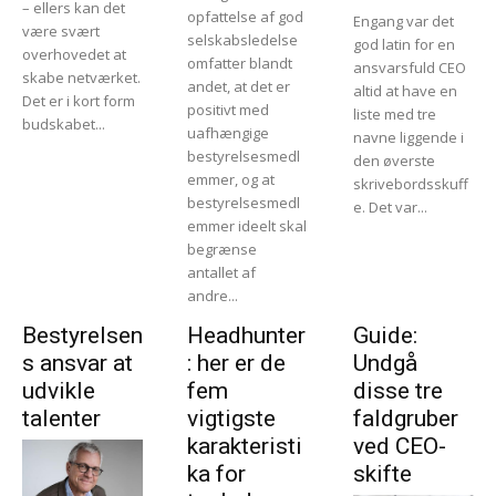
– ellers kan det
opfattelse af god
Engang var det
være svært
selskabsledelse
god latin for en
overhovedet at
omfatter blandt
ansvarsfuld CEO
skabe netværket.
andet, at det er
altid at have en
Det er i kort form
positivt med
liste med tre
budskabet...
uafhængige
navne liggende i
bestyrelsesmedl
den øverste
emmer, og at
skrivebordsskuff
bestyrelsesmedl
e. Det var...
emmer ideelt skal
begrænse
antallet af
andre...
Bestyrelsen
Headhunter
Guide:
s ansvar at
: her er de
Undgå
udvikle
fem
disse tre
talenter
vigtigste
faldgruber
karakteristi
ved CEO-
ka for
skifte