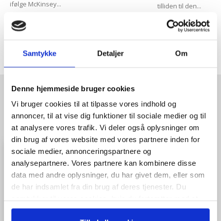
ifølge McKinsey...
tilliden til den...
Indlæs flere
Samtykke
Detaljer
Om
Denne hjemmeside bruger cookies
HENT GRATIS E-BOG "SUCCES I
Vi bruger cookies til at tilpasse vores indhold og
annoncer, til at vise dig funktioner til sociale medier og til
EN DANSK BESTYRELSE"
at analysere vores trafik. Vi deler også oplysninger om
din brug af vores website med vores partnere inden for
sociale medier, annonceringspartnere og
analysepartnere. Vores partnere kan kombinere disse
data med andre oplysninger, du har givet dem, eller som
de har indsamlet fra din brug af deres tjenester. Du
samtykker til vores cookies, hvis du fortsætter med at
anvende vores hjemmeside.