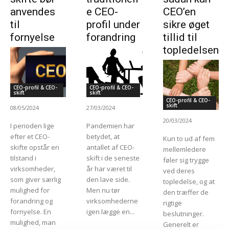
anvendes
e CEO-
CEO’en
til
profil under
sikre øget
fornyelse
forandring
tillid til
topledelsen
CEO-profil & CEO-
CEO-profil & CEO-
skift
skift
CEO-profil & CEO-
skift
08/05/2024
27/03/2024
20/03/2024
I perioden lige
Pandemien har
efter et CEO-
betydet, at
Kun to ud af fem
skifte opstår en
antallet af CEO-
mellemledere
tilstand i
skift i de seneste
føler sig trygge
virksomheder,
år har været til
ved deres
som giver særlig
den lave side.
topledelse, og at
mulighed for
Men nu tør
den træffer de
forandring og
virksomhederne
rigtige
fornyelse. En
igen lægge en...
beslutninger.
mulighed, man
Generelt er