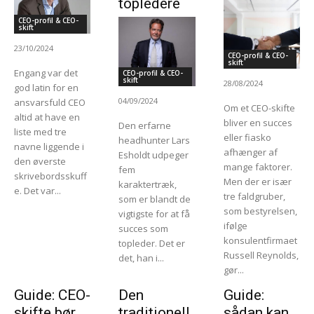
topledere
CEO-profil & CEO-
skift
23/10/2024
CEO-profil & CEO-
skift
Engang var det
CEO-profil & CEO-
skift
28/08/2024
god latin for en
04/09/2024
ansvarsfuld CEO
Om et CEO-skifte
altid at have en
bliver en succes
Den erfarne
liste med tre
eller fiasko
headhunter Lars
navne liggende i
afhænger af
Esholdt udpeger
den øverste
mange faktorer.
fem
skrivebordsskuff
Men der er især
karaktertræk,
e. Det var...
tre faldgruber,
som er blandt de
som bestyrelsen,
vigtigste for at få
ifølge
succes som
konsulentfirmaet
topleder. Det er
Russell Reynolds,
det, han i...
gør...
Guide: CEO-
Den
Guide:
skifte bør
traditionell
sådan kan