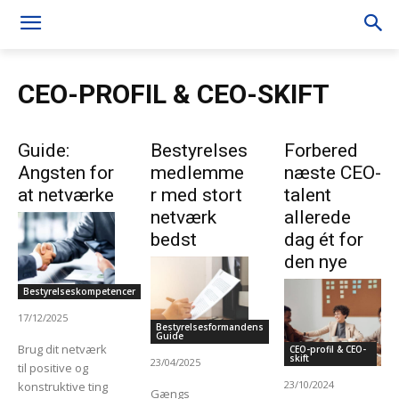
CEO-PROFIL & CEO-SKIFT
Guide:
Bestyrelses
Forbered
Angsten for
medlemme
næste CEO-
at netværke
r med stort
talent
netværk
allerede
bedst
dag ét for
den nye
Bestyrelseskompetencer
17/12/2025
Bestyrelsesformandens
Guide
Brug dit netværk
CEO-profil & CEO-
skift
23/04/2025
til positive og
23/10/2024
konstruktive ting
Gængs