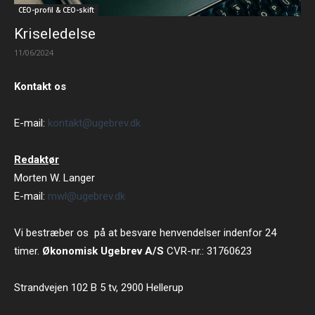
CEO-profil & CEO-skift
Kriseledelse
11/06/2024
Kontakt os
E-mail:
kontakt@ugebrev.dk
Redaktør
Morten W. Langer
E-mail:
mwl@ugebrev.dk
Vi bestræber os på at besvare henvendelser indenfor 24
timer.
Økonomisk Ugebrev A/S
CVR-nr.: 31760623
Strandvejen 102 B 5 tv, 2900 Hellerup