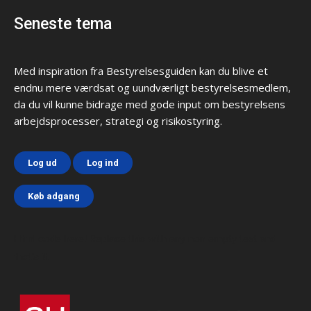
Seneste tema
Med inspiration fra Bestyrelsesguiden kan du blive et
endnu mere værdsat og uundværligt bestyrelsesmedlem,
da du vil kunne bidrage med gode input om bestyrelsens
arbejdsprocesser, strategi og risikostyring.
Log ud
Log ind
Køb adgang
Html code here! Replace this with any non empty text and
that's it.