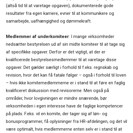
(altså tid til at varetage opgaven), dokumenterede gode
resultater fra egen karriere, evner til at kommunikere og
samarbejde, uafhængighed og dømmekraft.
Medlemmer af underkomiteer
: I mange virksomheder
nedsætter bestyrelsen ud af sin midte komiteer til at tage sig
af specifikke opgaver. Derfor er det vigtigt, at der er
kvalificerede bestyrelsesmedlemmer til at varetage disse
opgaver. Det gælder særligt i forhold til f.eks. regnskab og
revision, hvor det kan få fatale følger – også i forhold til loven
– hvis ikke komitemedlemmerne er i stand til at føre en faglig
kvalificeret diskussion med revisorerne. Men også på
områder, hvor lovgivningen er mindre snærende, bør
virksomheden i egen interesse have de faglige kompetencer
på plads. F.eks. vil en komite, der tager sig af løn- og
bonusprogrammer, få oplysninger fra HR-afdelingen, og det vil
være optimalt, hvis medlemmerne enten selv er i stand til at