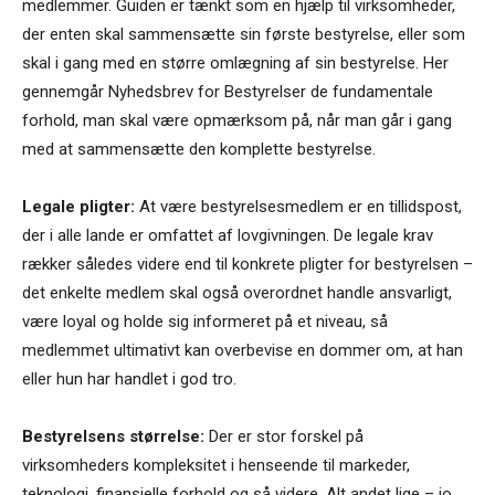
medlemmer. Guiden er tænkt som en hjælp til virksomheder,
der enten skal sammensætte sin første bestyrelse, eller som
skal i gang med en større omlægning af sin bestyrelse. Her
gennemgår Nyhedsbrev for Bestyrelser de fundamentale
forhold, man skal være opmærksom på, når man går i gang
med at sammensætte den komplette bestyrelse.
Legale pligter:
At være bestyrelsesmedlem er en tillidspost,
der i alle lande er omfattet af lovgivningen. De legale krav
rækker således videre end til konkrete pligter for bestyrelsen –
det enkelte medlem skal også overordnet handle ansvarligt,
være loyal og holde sig informeret på et niveau, så
medlemmet ultimativt kan overbevise en dommer om, at han
eller hun har handlet i god tro.
Bestyrelsens størrelse:
Der er stor forskel på
virksomheders kompleksitet i henseende til markeder,
teknologi, finansielle forhold og så videre. Alt andet lige – jo