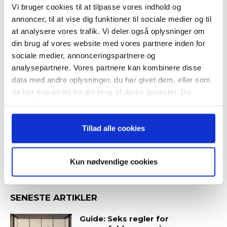
Vi bruger cookies til at tilpasse vores indhold og
RELATEREDE ARTIKLER
annoncer, til at vise dig funktioner til sociale medier og til
Guide: Genopfind den
at analysere vores trafik. Vi deler også oplysninger om
meningsfulde virksomhed
din brug af vores website med vores partnere inden for
sociale medier, annonceringspartnere og
analysepartnere. Vores partnere kan kombinere disse
data med andre oplysninger, du har givet dem, eller som
de har indsamlet fra din brug af deres tjenester. Du
Guide: Fem tegn på, at
topchefen er på vildspor
samtykker til vores cookies, hvis du fortsætter med at
anvende vores hjemmeside.
Tillad alle cookies
Kun nødvendige cookies
SENESTE ARTIKLER
Guide: Seks regler for