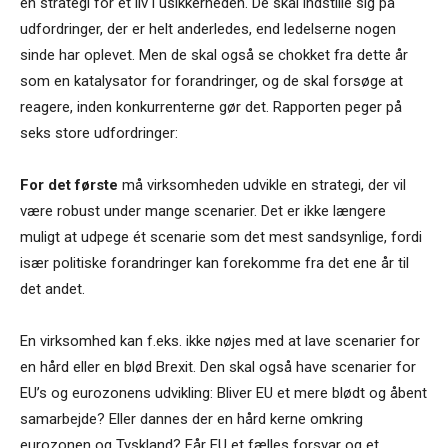
en strategi for et liv i usikkerheden. De skal indstille sig på
udfordringer, der er helt anderledes, end ledelserne nogen
sinde har oplevet. Men de skal også se chokket fra dette år
som en katalysator for forandringer, og de skal forsøge at
reagere, inden konkurrenterne gør det. Rapporten peger på
seks store udfordringer:
For det første
må virksomheden udvikle en strategi, der vil
være robust under mange scenarier. Det er ikke længere
muligt at udpege ét scenarie som det mest sandsynlige, fordi
især politiske forandringer kan forekomme fra det ene år til
det andet.
En virksomhed kan f.eks. ikke nøjes med at lave scenarier for
en hård eller en blød Brexit. Den skal også have scenarier for
EU’s og eurozonens udvikling: Bliver EU et mere blødt og åbent
samarbejde? Eller dannes der en hård kerne omkring
eurozonen og Tyskland? Får EU et fælles forsvar og et