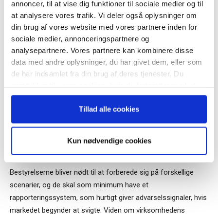
annoncer, til at vise dig funktioner til sociale medier og til
“Succes i en dansk bestyrelse”
at analysere vores trafik. Vi deler også oplysninger om
din brug af vores website med vores partnere inden for
Tema:
Bestyrelsens arbejde med risikostyring 2/
sociale medier, annonceringspartnere og
analysepartnere. Vores partnere kan kombinere disse
Virksomhederne i erhvervslivet skal agere i en stadig mere
data med andre oplysninger, du har givet dem, eller som
Når du trykker "modtag bogen" bliver du tilmeldt
usikker omverden: Ikke kun usikkerhed om handelskrigen
de har indsamlet fra din brug af deres tjenester. Du
Bestyrelsesguidens ugentlige nyhedsbrev samt
mellem Kina og USA og en eventuel Brexit truer i baggrunden.
samtykker til vores cookies, hvis du fortsætter med at
markedsføring via mail.
anvende vores hjemmeside.
Tilmeld
Tillad alle cookies
Alvorligere er det, at den globale økonomi har direkte retning
mod en meget usikker periode. Mange af de ledende
indikatorer peger mod en recession senere på året. Altså med
Kun nødvendige cookies
mindre centralbankernes nye stimulanser begynder at virke.
Bestyrelserne bliver nødt til at forberede sig på forskellige
scenarier, og de skal som minimum have et
rapporteringssystem, som hurtigt giver advarselssignaler, hvis
markedet begynder at svigte. Viden om virksomhedens