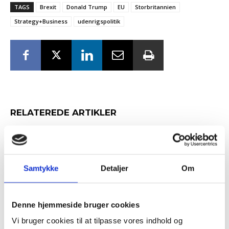
TAGS
Brexit
Donald Trump
EU
Storbritannien
Strategy+Business
udenrigspolitik
RELATEREDE ARTIKLER
Guide: Genopfind den
meningsfulde virksomhed
Samtykke
Detaljer
Om
Tilmeld dig vores
nyhedsbrev
Guide: Fem tegn på, at
Denne hjemmeside bruger cookies
topchefen er på vildspor
Vi bruger cookies til at tilpasse vores indhold og
– og modtag Ole Borchs bog