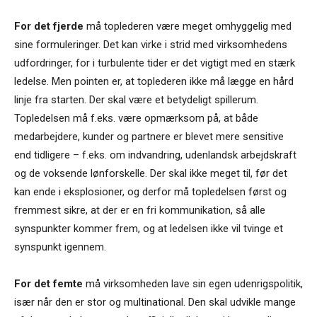
For det fjerde
må toplederen være meget omhyggelig med
sine formuleringer. Det kan virke i strid med virksomhedens
udfordringer, for i turbulente tider er det vigtigt med en stærk
ledelse. Men pointen er, at toplederen ikke må lægge en hård
linje fra starten. Der skal være et betydeligt spillerum.
Topledelsen må f.eks. være opmærksom på, at både
medarbejdere, kunder og partnere er blevet mere sensitive
end tidligere – f.eks. om indvandring, udenlandsk arbejdskraft
og de voksende lønforskelle. Der skal ikke meget til, før det
kan ende i eksplosioner, og derfor må topledelsen først og
fremmest sikre, at der er en fri kommunikation, så alle
synspunkter kommer frem, og at ledelsen ikke vil tvinge et
synspunkt igennem.
For det femte
må virksomheden lave sin egen udenrigspolitik,
især når den er stor og multinational. Den skal udvikle mange