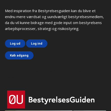
Med inspiration fra Bestyrelsesguiden kan du blive et
endnu mere værdsat og uundværligt bestyrelsesmedlem,
da du vil kunne bidrage med gode input om bestyrelsens
arbejdsprocesser, strategi og risikostyring.
Log ud
Log ind
Køb adgang
Html code here! Replace this with any non empty text and
that's it.