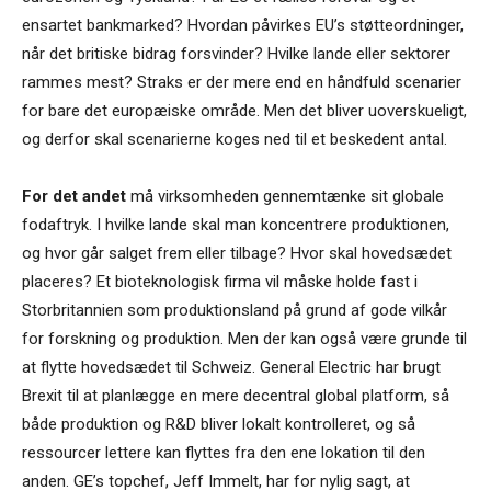
ensartet bankmarked? Hvordan påvirkes EU’s støtteordninger,
når det britiske bidrag forsvinder? Hvilke lande eller sektorer
rammes mest? Straks er der mere end en håndfuld scenarier
for bare det europæiske område. Men det bliver uoverskueligt,
og derfor skal scenarierne koges ned til et beskedent antal.
For det andet
må virksomheden gennemtænke sit globale
fodaftryk. I hvilke lande skal man koncentrere produktionen,
og hvor går salget frem eller tilbage? Hvor skal hovedsædet
placeres? Et bioteknologisk firma vil måske holde fast i
Storbritannien som produktionsland på grund af gode vilkår
for forskning og produktion. Men der kan også være grunde til
at flytte hovedsædet til Schweiz. General Electric har brugt
Brexit til at planlægge en mere decentral global platform, så
både produktion og R&D bliver lokalt kontrolleret, og så
ressourcer lettere kan flyttes fra den ene lokation til den
anden. GE’s topchef, Jeff Immelt, har for nylig sagt, at