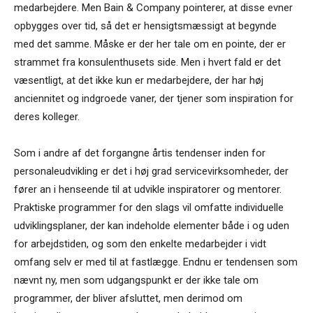
medarbejdere. Men Bain & Company pointerer, at disse evner
opbygges over tid, så det er hensigtsmæssigt at begynde
med det samme. Måske er der her tale om en pointe, der er
strammet fra konsulenthusets side. Men i hvert fald er det
væsentligt, at det ikke kun er medarbejdere, der har høj
anciennitet og indgroede vaner, der tjener som inspiration for
deres kolleger.
Som i andre af det forgangne årtis tendenser inden for
personaleudvikling er det i høj grad servicevirksomheder, der
fører an i henseende til at udvikle inspiratorer og mentorer.
Praktiske programmer for den slags vil omfatte individuelle
udviklingsplaner, der kan indeholde elementer både i og uden
for arbejdstiden, og som den enkelte medarbejder i vidt
omfang selv er med til at fastlægge. Endnu er tendensen som
nævnt ny, men som udgangspunkt er der ikke tale om
programmer, der bliver afsluttet, men derimod om