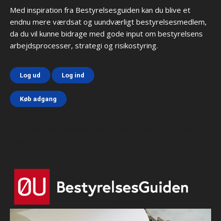
Med inspiration fra Bestyrelsesguiden kan du blive et
endnu mere værdsat og uundværligt bestyrelsesmedlem,
da du vil kunne bidrage med gode input om bestyrelsens
arbejdsprocesser, strategi og risikostyring.
Log ud
Log ind
Køb adgang
Html code here! Replace this with any non empty text and
that's it.