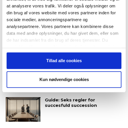
“Succes i en dansk bestyrelse”
at analysere vores trafik. Vi deler også oplysninger om
din brug af vores website med vores partnere inden for
sociale medier, annonceringspartnere og
analysepartnere. Vores partnere kan kombinere disse
Guide: Fem tegn på, at
data med andre oplysninger, du har givet dem, eller som
topchefen er på vildspor
Når du trykker "modtag bogen" bliver du tilmeldt
de har indsamlet fra din brug af deres tjenester. Du
Bestyrelsesguidens ugentlige nyhedsbrev samt
samtykker til vores cookies, hvis du fortsætter med at
markedsføring via mail.
anvende vores hjemmeside.
Tilmeld
Tillad alle cookies
Kun nødvendige cookies
SENESTE ARTIKLER
Guide: Seks regler for
succesfuld succession