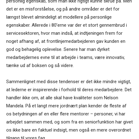
personlig egenskab, som man ikke rigtigt kunne skrue på. Men
det er en misforståelse, og på andre områder er det for
længst blevet almindeligt at modellere på personlige
egenskaber. Allerede i 80’erne var der et stort gennembrud i
servicesektoren, hvor man indså, at indtjeningen frem for
noget afhang af, at frontlinjemedarbejderen gav kunden en
god og behagelig oplevelse. Senere har man dyrket
medarbejdernes evne til at arbejde i teams, være innovativ,
tænke ud af boksen og så videre.
Sammenlignet med disse tendenser er det ikke mindre vigtigt,
at lederne er inspirerende i forhold til deres medarbejdere. Det
handler ikke om, at alle skal have kvaliteter som Nelson
Mandela. På et langt mere jordnært plan kender de fleste af
os betydningen af en eller flere mentorer – personer, vi har
arbejdet sammen med, og som fra en seniorfunktion har givet
os ikke bare en faktuel indsigt, men også en mere overordnet
tilgang til vores fag.