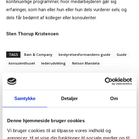
kontinuerlige programmer, hvor medarbejderen gør sig
erfaringer, som han eller hun eller hun dels vurderer selv, og
dels får bedømt af kolleger eller konsulenter.
Sten Thorup Kristensen
TAGS
Bain & Company
bestyrelsesformandens guide
Guide
konsulenthuset
lederudvikling
Nelson Mandela
Samtykke
Detaljer
Om
Tilmeld dig vores
nyhedsbrev
RELATEREDE ARTIKLER
Denne hjemmeside bruger cookies
Vi bruger cookies til at tilpasse vores indhold og
Guide: Genopfind den
– og modtag Ole Borchs bog
meningsfulde virksomhed
annoncer, til at vise dig funktioner til sociale medier og til